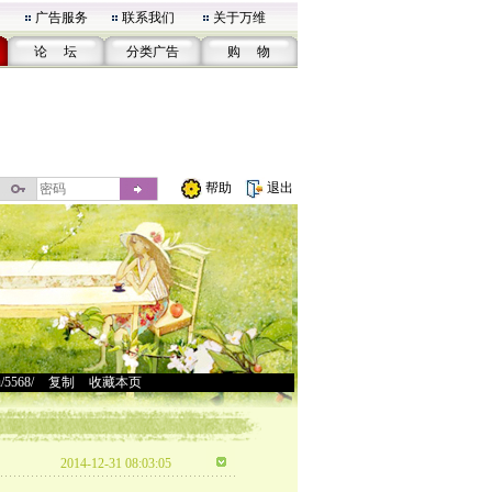
广告服务
联系我们
关于万维
论 坛
分类广告
购 物
帮助
退出
u/5568/
>
复制
>
收藏本页
2014-12-31 08:03:05