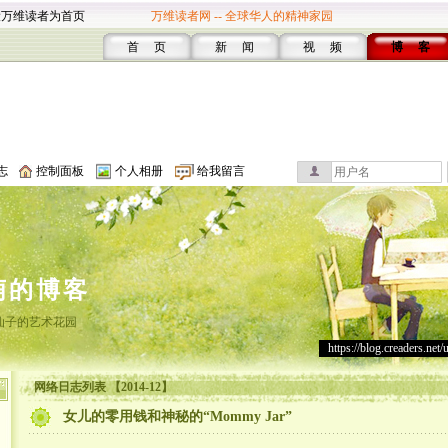
设万维读者为首页
万维读者网 -- 全球华人的精神家园
首 页
新 闻
视 频
博 客
志
控制面板
个人相册
给我留言
萌的博客
仙子的艺术花园
https://blog.creaders.net/
网络日志列表 【2014-12】
女儿的零用钱和神秘的“Mommy Jar”