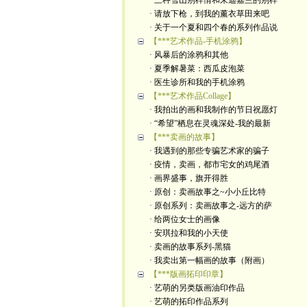
· 三种雪山别样情和朱迪嘉兰的别样
· 请放下枪，到我的薰衣草田来吧
· 关于一个夏和四个春的系列作品说
【***艺术作品-手机涂鸦】
· 风暴后的涂鸦和其他
· 夏季解暑菜：西瓜皮泡菜
· 医生诊所和我的手机涂鸦
【***艺术作品Collage】
· 我拍出的画和我制作的节日祝愿灯
· “希望”栖息在灵魂深处-我的最新
【***卖画的故事】
· 我遇到的那些专骗艺术家的骗子
· 疫情，卖画，都市宅女的鸡尾酒
· 画界盛事，旗开得胜
· 原创：卖画故事之~小小丘比特
· 原创系列：卖画故事之-远方的萨
· 给两位女士的画像
· 安琪拉和我的小天使
· 卖画的故事系列-黑猫
· 我卖出第一幅画的故事（附画）
【***版画拓印印章】
· 艺萌的另类版画油印作品
· 艺萌的拓印作品系列