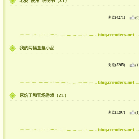
老婆"使用"说明书（ZT）
浏览(4271)
(0
我的两幅童趣小品
浏览(5265)
(1
尿炕了和官场游戏（ZT）
浏览(3297)
(1