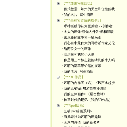
【***加州写生回忆】
· 俄式教堂，加州的天空和任性的我
· 我的名片--写生酒庄
【***画和它背后的故事3】
· 哪种孤独你认为更孤独？-创作者
· 太太的画像·缅甸人丹佐·爱和温暖
· 索尼娅的故事和一幅鸟图
· 我心目中最伟大的哥特派作家艾伦
· 给两位女士的画像
· 安琪拉和我的小天使
· 你是用三个标志就能猜到的牛人吗
· 艺萌的新苹果铅笔的展示
· 我的名片--写生酒庄
【***3D作品】
· 艺萌的吉祥画（话）《风声水起捞
· 我的3D作品-悠游自在沙滩情
· 我的立体画作II《层峦叠嶂》
· 孩童时代的记忆（我的3D作品）
【***ipad绘画】
· 艺萌ipad绘画系列6
· 海风诗社为艺萌的画题诗
· 画意与诗情- 我的新名片