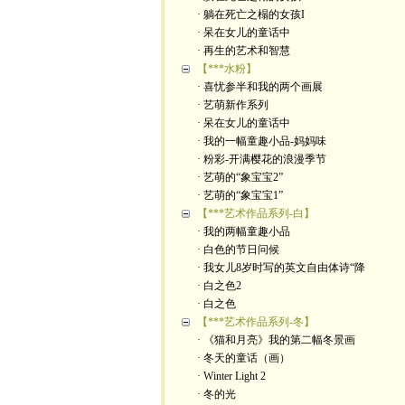
· 躺在死亡之榻的女孩I
· 呆在女儿的童话中
· 再生的艺术和智慧
【***水粉】
· 喜忧参半和我的两个画展
· 艺萌新作系列
· 呆在女儿的童话中
· 我的一幅童趣小品-妈妈味
· 粉彩-开满樱花的浪漫季节
· 艺萌的“象宝宝2”
· 艺萌的“象宝宝1”
【***艺术作品系列-白】
· 我的两幅童趣小品
· 白色的节日问候
· 我女儿8岁时写的英文自由体诗“降
· 白之色2
· 白之色
【***艺术作品系列-冬】
· 《猫和月亮》我的第二幅冬景画
· 冬天的童话（画）
· Winter Light 2
· 冬的光