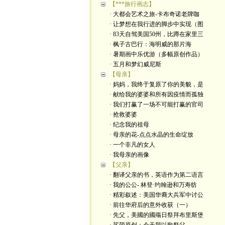
【***旅行画志】
· 大都会艺术之旅-卡布奇诺老牌咖
· 让梦想在我行进的脚步中实现（图
· 83天自驾美国50州，比蹲在家里三
· 枫子古巴行：海明威的那片海
· 暑期画中乐优游（多幅原创作品）
· 五月和梦幻威尼斯
【母亲】
· 妈妈，我终于复原了你的美貌，是
· 献给我的婆婆和所有因疫情而孤独
· 我们打赢了一场不可能打赢的官司
· 抢救婆婆
· 纪念我的祖母
· 母亲的花-点点水晶的生命绽放
· 一个非凡的女人
· 我母亲的画像
【父亲】
· 翻译父亲的书，英语作为第二语言
· 我的公公- 林登·约翰逊和万寿纺
· 精彩叙述：美国华裔大兵军中讨公
· 前往华府后的意外收获（一）
· 先父，美國的國殤日祭拜布里斯堡