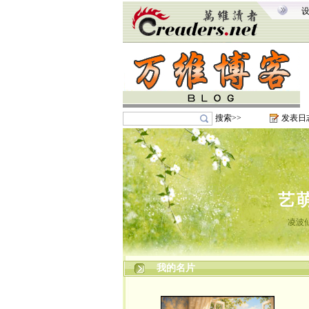
搜索>>
发表日
艺
凌波
我的名片