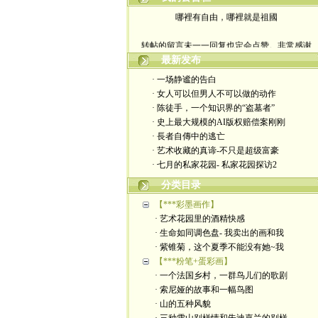
哪裡有自由，哪裡就是祖國
转帖的留言未一一回复也定会点赞。非常感谢
最新发布
yimengling53@yahoo.com
· 一场静谧的告白
有意收藏者请私信我，感谢一贯支持
· 女人可以但男人不可以做的动作
· 陈徒手，一个知识界的“盗墓者”
政治转载不一定代表本人意见
· 史上最大规模的AI版权赔偿案刚刚
· 長者自傳中的逃亡
艺术博客：https://yimengl.blog
· 艺术收藏的真谛-不只是超级富豪
· 七月的私家花园- 私家花园探访2
目录中标注星号的为本人艺术原创
分类目录
【***彩墨画作】
· 艺术花园里的酒精快感
· 生命如同调色盘- 我卖出的画和我
· 紫锥菊，这个夏季不能没有她~我
【***粉笔+蛋彩画】
· 一个法国乡村，一群鸟儿们的歌剧
· 索尼娅的故事和一幅鸟图
· 山的五种风貌