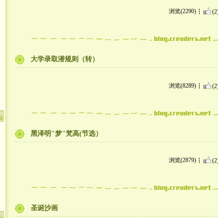
浏览(2290)
(2
大学录取潜规则（转）
浏览(8289)
(2
黑泽明"梦"梵高(节选）
浏览(2879)
(2
圣诞沙画