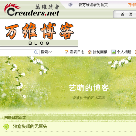
设万维读者为首页
万维
首 页
搜索>>
发表日志
控制面板
个人相册
艺萌的博客
凌波仙子的艺术花园
网络日志正文
治愈失眠的无厘头