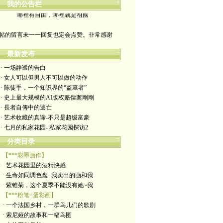
我的公告栏
哪裡有自由，哪裡就是祖國
帖的留言未一一回复也定会点赞。非常感谢
yimengling53@yahoo.com
最新发布
有意收藏者请私信我，感谢一贯支持
· 一场静谧的告白
· 女人可以但男人不可以做的动作
政治转载不一定代表本人意见
· 陈徒手，一个知识界的“盗墓者”
· 史上最大规模的AI版权赔偿案刚刚
艺术博客：https://yimengl.blog
· 長者自傳中的逃亡
· 艺术收藏的真谛-不只是超级富豪
目录中标注星号的为本人艺术原创
· 七月的私家花园- 私家花园探访2
分类目录
【***彩墨画作】
· 艺术花园里的酒精快感
· 生命如同调色盘- 我卖出的画和我
· 紫锥菊，这个夏季不能没有她~我
【***粉笔+蛋彩画】
· 一个法国乡村，一群鸟儿们的歌剧
· 索尼娅的故事和一幅鸟图