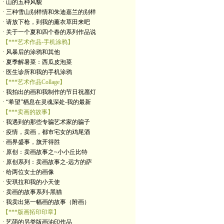
· 山的五种风貌
· 三种雪山别样情和朱迪嘉兰的别样
· 请放下枪，到我的薰衣草田来吧
· 关于一个夏和四个春的系列作品说
【***艺术作品-手机涂鸦】
· 风暴后的涂鸦和其他
· 夏季解暑菜：西瓜皮泡菜
· 医生诊所和我的手机涂鸦
【***艺术作品Collage】
· 我拍出的画和我制作的节日祝愿灯
· “希望”栖息在灵魂深处-我的最新
【***卖画的故事】
· 我遇到的那些专骗艺术家的骗子
· 疫情，卖画，都市宅女的鸡尾酒
· 画界盛事，旗开得胜
· 原创：卖画故事之~小小丘比特
· 原创系列：卖画故事之-远方的萨
· 给两位女士的画像
· 安琪拉和我的小天使
· 卖画的故事系列-黑猫
· 我卖出第一幅画的故事（附画）
【***版画拓印印章】
· 艺萌的另类版画油印作品