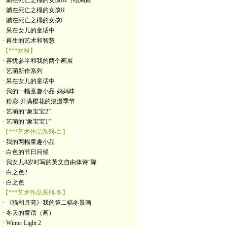
· 躺在死亡之榻的女孩III（结局篇
· 躺在死亡之榻的女孩II
· 躺在死亡之榻的女孩I
· 呆在女儿的童话中
· 再生的艺术和智慧
【***水粉】
· 喜忧参半和我的两个画展
· 艺萌新作系列
· 呆在女儿的童话中
· 我的一幅童趣小品-妈妈味
· 粉彩-开满樱花的浪漫季节
· 艺萌的“象宝宝2”
· 艺萌的“象宝宝1”
【***艺术作品系列-白】
· 我的两幅童趣小品
· 白色的节日问候
· 我女儿8岁时写的英文自由体诗“降
· 白之色2
· 白之色
【***艺术作品系列-冬】
· 《猫和月亮》我的第二幅冬景画
· 冬天的童话（画）
· Winter Light 2