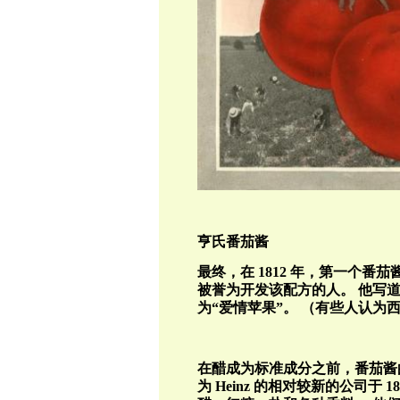
亨氏番茄酱
最终，在
1812
年，第一个番茄
被誉为开发该配方的人。
他写道
为“爱情苹果”。
（有些人认为
在醋成为标准成分之前，番茄酱
为
Heinz
的相对较新的公司于
18