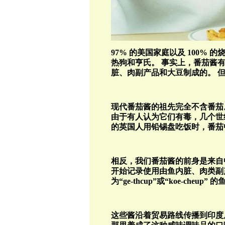
97%
的美国家庭以及
100%
的
热狗和亨氏。
事实上，番茄酱
脏、肉副产品和大豆制成的。
现代番茄酱的祖先完全不含番茄
由于有人认为它们有毒，几个世
的英国人用铅锡盘吃饭时，番茄
相反，我们番茄酱的前身是来自
开始记录使用由鱼内脏、肉类副
为“
ge-thcup
”或“
koe-cheup
”
的
这些酱沿着贸易路线传播到印度