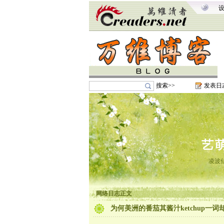
搜索>>
发表日
艺
凌波
网络日志正文
为何美洲的番茄其酱汁ketchup一