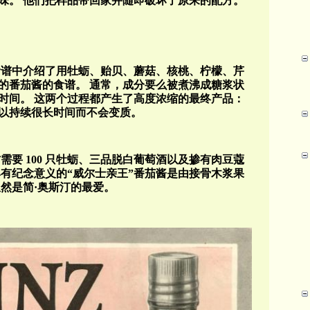
味。
他们把样品带回家并随即破坏了原来的配方。
食谱中介绍了用牡蛎、贻贝、蘑菇、核桃、柠檬、芹
的番茄酱的食谱。
通常，成分要么被煮沸成糖浆状
时间。
这两个过程都产生了高度浓缩的最终产品：
以持续很长时间而不会变质。
方需要
100
只牡蛎、三品脱白葡萄酒以及掺有肉豆蔻
有纪念意义的“威尔士亲王”番茄酱是由接骨木浆果
然是简·奥斯汀的最爱。