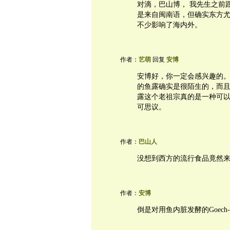
对滴，巴山博， 我先生之前跟
是来自闽南语，但确实东方
不少影响了海内外。
作者：
艺萌
回复
安博
安博好，你一定会感兴趣的
的鱼露确实是很陌生的，而且和
露这个老祖宗真的是一种可
可思议。
作者：
巴山人
没想到西方的流行食品竟然
作者：
安博
倒是对用鱼内脏发酵的Goec