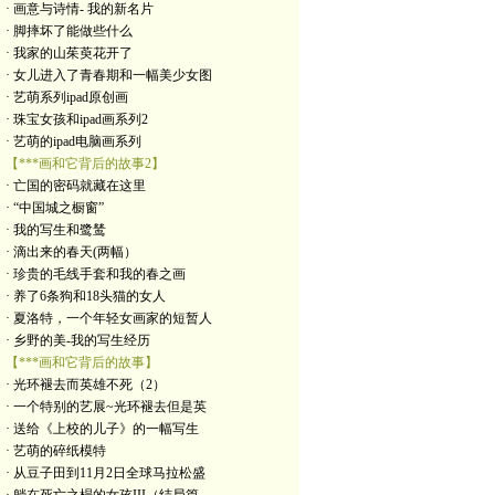
· 画意与诗情- 我的新名片
· 脚摔坏了能做些什么
· 我家的山茱萸花开了
· 女儿进入了青春期和一幅美少女图
· 艺萌系列ipad原创画
· 珠宝女孩和ipad画系列2
· 艺萌的ipad电脑画系列
【***画和它背后的故事2】
· 亡国的密码就藏在这里
· “中国城之橱窗”
· 我的写生和鹭鸶
· 滴出来的春天(两幅）
· 珍贵的毛线手套和我的春之画
· 养了6条狗和18头猫的女人
· 夏洛特，一个年轻女画家的短暂人
· 乡野的美-我的写生经历
【***画和它背后的故事】
· 光环褪去而英雄不死（2）
· 一个特别的艺展~光环褪去但是英
· 送给《上校的儿子》的一幅写生
· 艺萌的碎纸模特
· 从豆子田到11月2日全球马拉松盛