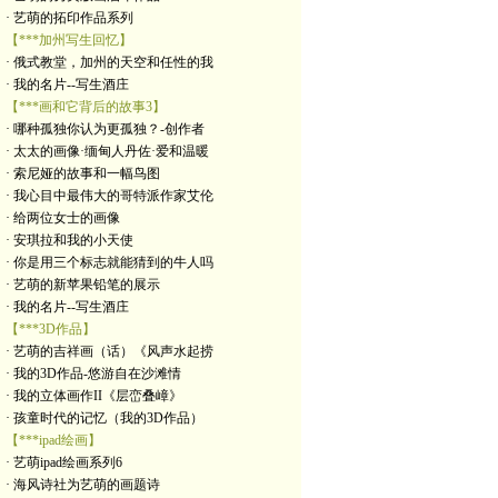
· 艺萌的拓印作品系列
【***加州写生回忆】
· 俄式教堂，加州的天空和任性的我
· 我的名片--写生酒庄
【***画和它背后的故事3】
· 哪种孤独你认为更孤独？-创作者
· 太太的画像·缅甸人丹佐·爱和温暖
· 索尼娅的故事和一幅鸟图
· 我心目中最伟大的哥特派作家艾伦
· 给两位女士的画像
· 安琪拉和我的小天使
· 你是用三个标志就能猜到的牛人吗
· 艺萌的新苹果铅笔的展示
· 我的名片--写生酒庄
【***3D作品】
· 艺萌的吉祥画（话）《风声水起捞
· 我的3D作品-悠游自在沙滩情
· 我的立体画作II《层峦叠嶂》
· 孩童时代的记忆（我的3D作品）
【***ipad绘画】
· 艺萌ipad绘画系列6
· 海风诗社为艺萌的画题诗