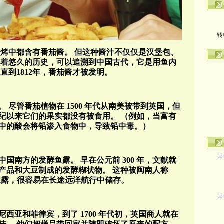
转
烧烤中都含有番茄酱。
但这种酱汁不仅仅是汉堡包、
有着悠久的历史，可以追溯到中国古代，它是用鱼内
但直到
1812
年，番茄酱才被发明。
。
尽管番茄植物在
1500
年代从南美被带到英国，但
纪以来它们的果实都没有被食用。
（例如，当富有
中的酸会将铅渗入食物中，导致铅中毒。）
中国南方的发酵鱼露。
早在公元前
300
年，文献就
产品和大豆制成的发酵糊状物。
这种被闽南人称
鱼露，很容易在长途远洋航行中储存。
尼西亚和菲律宾，到了
1700
年代初，英国商人就在