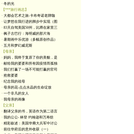
· 冬的光
【***旅行画志】
· 大都会艺术之旅-卡布奇诺老牌咖
· 让梦想在我行进的脚步中实现（图
· 83天自驾美国50州，比蹲在家里三
· 枫子古巴行：海明威的那片海
· 暑期画中乐优游（多幅原创作品）
· 五月和梦幻威尼斯
【母亲】
· 妈妈，我终于复原了你的美貌，是
· 献给我的婆婆和所有因疫情而孤独
· 我们打赢了一场不可能打赢的官司
· 抢救婆婆
· 纪念我的祖母
· 母亲的花-点点水晶的生命绽放
· 一个非凡的女人
· 我母亲的画像
【父亲】
· 翻译父亲的书，英语作为第二语言
· 我的公公- 林登·约翰逊和万寿纺
· 精彩叙述：美国华裔大兵军中讨公
· 前往华府后的意外收获（一）