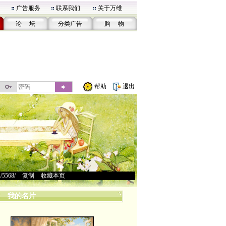
广告服务
联系我们
关于万维
论 坛
分类广告
购 物
帮助
退出
u/5568/
>
复制
>
收藏本页
我的名片