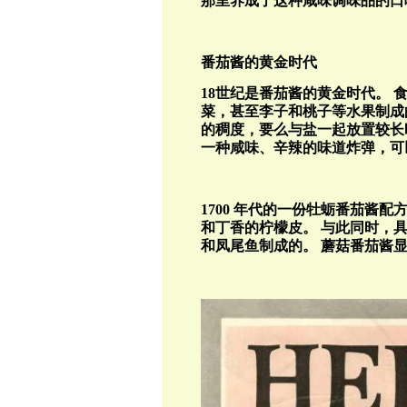
那里养成了这种咸味调味品的口
番茄酱的黄金时代
18
世纪是番茄酱的黄金时代。
菜，甚至李子和桃子等水果制成
的稠度，要么与盐一起放置较长
一种咸味、辛辣的味道炸弹，可
1700
年代的一份牡蛎番茄酱配
和丁香的柠檬皮。
与此同时，具
和凤尾鱼制成的。
蘑菇番茄酱显