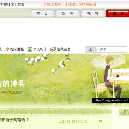
设万维读者为首页
万维读者网 -- 全球华人的精神家园
首 页
新 闻
视 频
博 客
志
控制面板
个人相册
给我留言
萌的博客
仙子的艺术花园
https://blog.creaders.net/
词却来自于闽南语？
2023-11-10 14:18:31