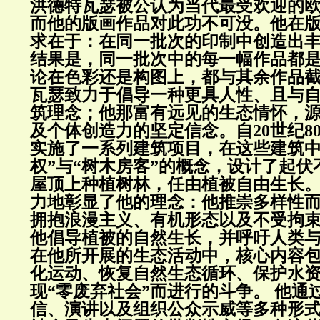
洪德特瓦瑟被公认为当代最受欢迎的
而他的版画作品对此功不可没。
他在
求在于：在同一批次的印制中创造出
结果是，同一批次中的每一幅作品都
论在色彩还是构图上，都与其余作品
瓦瑟致力于倡导一种更具人性、且与
筑理念；他那富有远见的生态情怀，
及个体创造力的坚定信念。
自20世纪
实施了一系列建筑项目，在这些建筑中
权”与“树木房客”的概念，设计了起
屋顶上种植树林，任由植被自由生长
力地彰显了他的理念：他推崇多样性
拥抱浪漫主义、有机形态以及不受拘
他倡导植被的自然生长，并呼吁人类
在他所开展的生态活动中，核心内容
化运动、恢复自然生态循环、保护水
现“零废弃社会”而进行的斗争。
他通
信、演讲以及组织公众示威等多种形