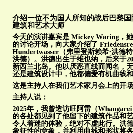
介绍一位不为国人所知的战后巴黎国
建筑和艺术大师
今天的演讲嘉宾是 Mickey Warin
的讨论开场，向大家介绍了 Friedensrei
Hundertwasser（弗里登斯赖希·洪
洪德）。洪德出生于维也纳，后来于20
新西兰北岛。他以厌恶直线而闻名，
还是建筑设计中，他都偏爱有机曲线
这是主持人在我们艺术家月会上的开
主持人说：
2025年，我曾造访旺阿雷（Whangar
的各处都见到了他留下的建筑作品和
令人着迷的体验，绝对不虚此行。洪
象征性的意象，并利用曲线和形状将