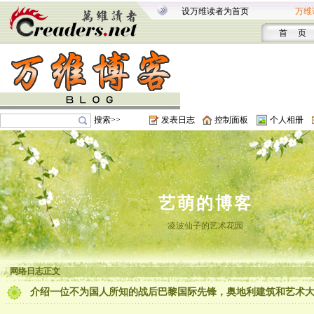
设万维读者为首页
万维
首 页
搜索>>
发表日志
控制面板
个人相册
艺萌的博客
凌波仙子的艺术花园
网络日志正文
介绍一位不为国人所知的战后巴黎国际先锋，奥地利建筑和艺术