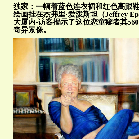
独家：一幅着蓝色连衣裙和红色高跟鞋
绘画挂在杰弗里·爱泼斯坦（
Jeffrey Ep
大厦内
-
访客揭示了这位恋童癖者其
560
奇异景像。