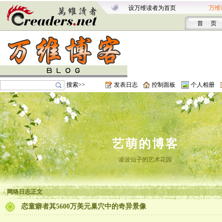
设万维读者为首页
万维
首 页
搜索>>
发表日志
控制面板
个人相册
艺萌的博客
凌波仙子的艺术花园
网络日志正文
恋童癖者其5600万美元巢穴中的奇异景像