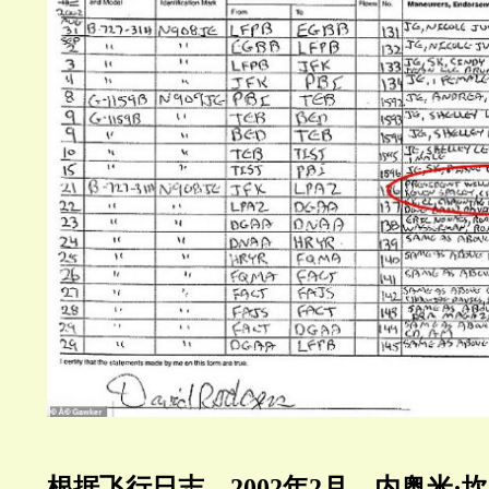
根据飞行日志，
2002
年
2
月，内奥米·