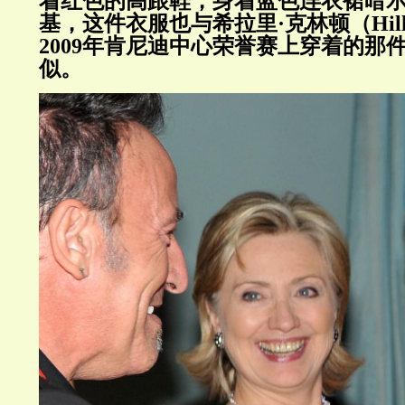
着红色的高跟鞋，身着蓝色连衣裙暗示
基，这件衣服也与希拉里·克林顿（
Hil
2009
年肯尼迪中心荣誉赛上穿着的那
似。