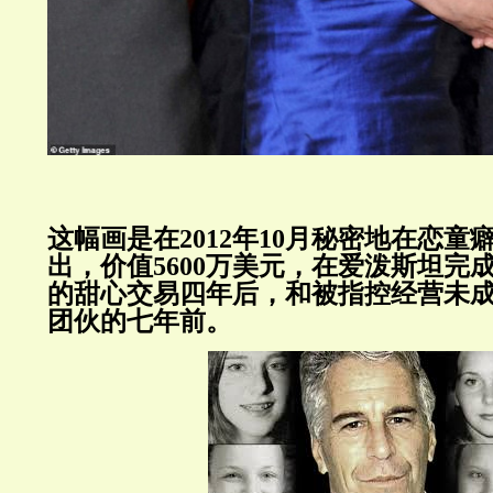
这幅画是在
2012
年
10
月秘密地在恋童
出，价值
5600
万美元，在爱泼斯坦完
的甜心交易四年后，和被指控经营未
团伙的七年前。