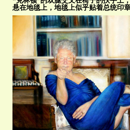
“克林顿”的双腿交叉在椅子的扶手上
悬在地毯上，地毯上似乎贴着总统印