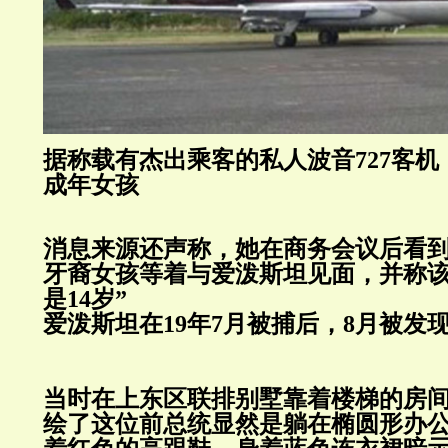
据称载有杰出乘客的私人波音
727
客机
成年女孩
消息来源还声称，她在商务会议后看
牙裔女孩等着与爱泼斯坦见面，并称该
是
14
岁”
爱泼斯坦在
19
年
7
月被捕后，
8
月被发
当时在上东区联排别墅靠着楼梯的房
绘了这位前总统显然是躺在椭圆形办