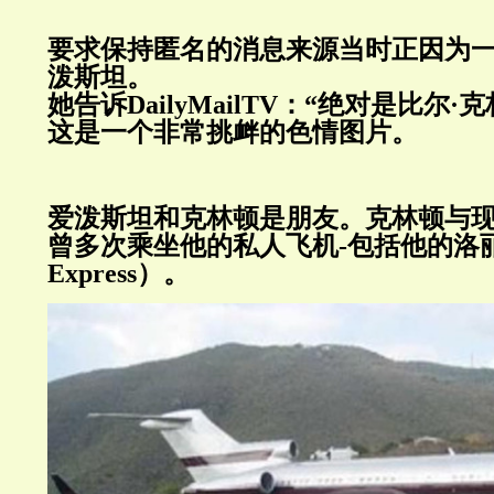
要求保持匿名的消息来源当时正因为
泼斯坦。
她告诉
DailyMailTV
：“绝对是比尔·
这是一个非常挑衅的色情图片。
爱泼斯坦和克林顿是朋友。克林顿与
曾多次乘坐他的私人飞机
-
包括他的洛
Express
）。