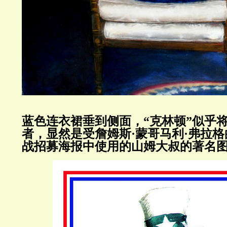
蓝色连衣裙垂到侧面，“克林顿”似乎
者，显然是受詹姆斯·蒙哥马利·弗拉
战招募海报中使用的山姆大叔的著名