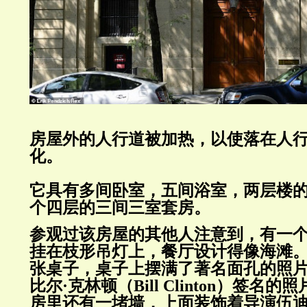
房屋外的人行道被加热，以使落在人
化。
它具有多间卧室，五间浴室，两层楼
个四层的三间三室套房。
参观过该房屋的其他人注意到，有一
挂在枝形吊灯上，餐厅设计得像海滩
张桌子，桌子上摆满了著名面孔的照
比尔·克林顿（
Bill Clinton
）签名的照
房里还有一堵墙，上面装饰着导演伍迪