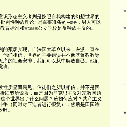
意识形态主义者则是按照自我构建的幻想世界的
批判性种族理论” 是军事准备的
，男人可以
一部分
教育标准和
公立学校是反种族主义的。
低
重新隔离
划的颓废实现。自法国大革命以来，左派一直在
。他们相信，世界的主要错误并不像基督教教导
无序的社会安排，我们可以从中解放自己。他们
觉者。
教性质显而易见。信徒们之所以相信，并不是因
分析细节所说服，而是因为马克思主义对宗教问题
— 这个世界出了什么问题？该如何应对？共产主义
斗争（同时对压迫者进行报复），然后是田园诗
欢呼。