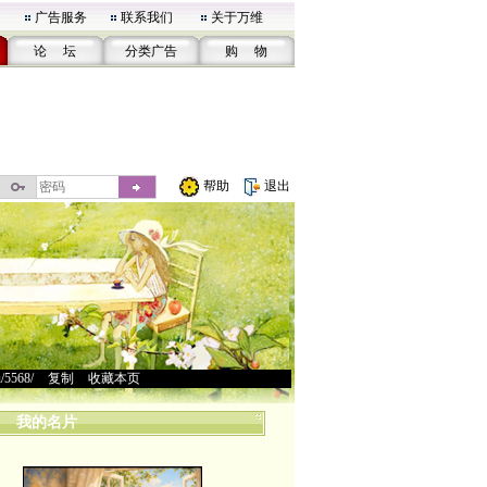
广告服务
联系我们
关于万维
论 坛
分类广告
购 物
帮助
退出
u/5568/
>
复制
>
收藏本页
我的名片