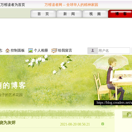
设万维读者为首页
万维读者网 -- 全球华人的精神家园
首 页
新 闻
视 频
博 客
志
控制面板
个人相册
给我留言
萌的博客
仙子的艺术花园
https://blog.creaders.net/
烧为灰烬
2021-08-20 08:56:21