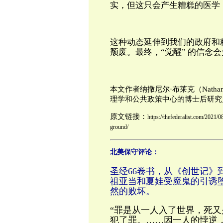
实，但这只会产生糟糕的医学
这种动态延伸到我们的政府和精
颓废。最终，“觉醒” 的信念
本文作者纳撒尼尔·布莱克（Natha
理学和公共政策中心的博士后研究
原文链接：
https://thefederalist.com/2021/0
ground/
北美保守评论：
圣经66卷书，从《创世记》
祖亚当和夏娃受魔鬼的引诱
然的败坏。
“罪是从一人入了世界，死
犯了罪。……因一人的悖逆，众