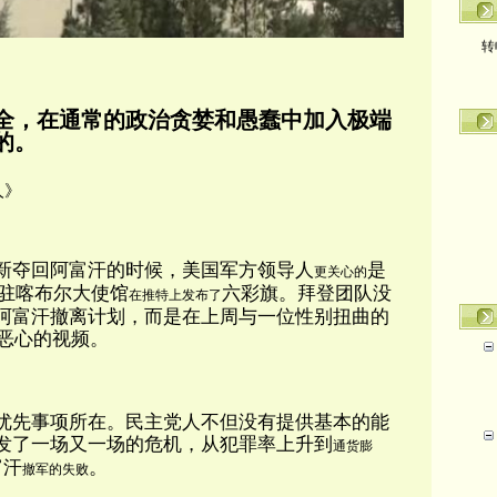
转
全，在通常的政治贪婪和愚蠢中加入极端
的。
人》
新夺回阿富汗的时候，美国军方领导人
是
更关心的
国驻喀布尔大使馆
六彩旗。拜登团队没
在推特上发布了
阿富汗撤离计划，而是在上周与一位性别扭曲的
恶心的视频。
优先事项所在。民主党人不但没有提供基本的能
发了一场又一场的危机，从犯罪率上升到
通货膨
富汗
。
撤军的失败