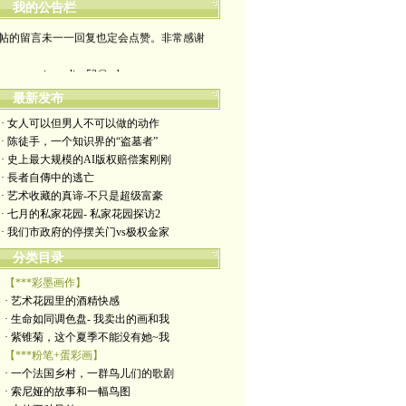
我的公告栏
帖的留言未一一回复也定会点赞。非常感谢
yimengling53@yahoo.com
最新发布
有意收藏者请私信我，感谢一贯支持
· 女人可以但男人不可以做的动作
政治转载不一定代表本人意见
· 陈徒手，一个知识界的“盗墓者”
· 史上最大规模的AI版权赔偿案刚刚
艺术博客：https://yimengl.blog
· 長者自傳中的逃亡
· 艺术收藏的真谛-不只是超级富豪
目录中标注星号的为本人艺术原创
· 七月的私家花园- 私家花园探访2
· 我们市政府的停摆关门vs极权金家
分类目录
【***彩墨画作】
· 艺术花园里的酒精快感
· 生命如同调色盘- 我卖出的画和我
· 紫锥菊，这个夏季不能没有她~我
【***粉笔+蛋彩画】
· 一个法国乡村，一群鸟儿们的歌剧
· 索尼娅的故事和一幅鸟图