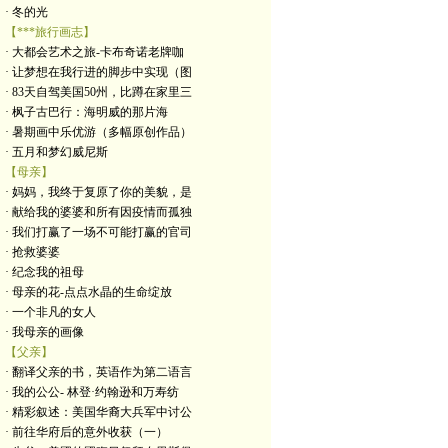
· 冬的光
【***旅行画志】
· 大都会艺术之旅-卡布奇诺老牌咖
· 让梦想在我行进的脚步中实现（图
· 83天自驾美国50州，比蹲在家里三
· 枫子古巴行：海明威的那片海
· 暑期画中乐优游（多幅原创作品）
· 五月和梦幻威尼斯
【母亲】
· 妈妈，我终于复原了你的美貌，是
· 献给我的婆婆和所有因疫情而孤独
· 我们打赢了一场不可能打赢的官司
· 抢救婆婆
· 纪念我的祖母
· 母亲的花-点点水晶的生命绽放
· 一个非凡的女人
· 我母亲的画像
【父亲】
· 翻译父亲的书，英语作为第二语言
· 我的公公- 林登·约翰逊和万寿纺
· 精彩叙述：美国华裔大兵军中讨公
· 前往华府后的意外收获（一）