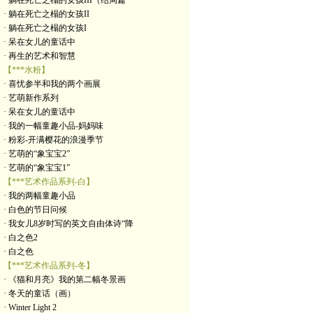
· 躺在死亡之榻的女孩III（结局篇
· 躺在死亡之榻的女孩II
· 躺在死亡之榻的女孩I
· 呆在女儿的童话中
· 再生的艺术和智慧
【***水粉】
· 喜忧参半和我的两个画展
· 艺萌新作系列
· 呆在女儿的童话中
· 我的一幅童趣小品-妈妈味
· 粉彩-开满樱花的浪漫季节
· 艺萌的“象宝宝2”
· 艺萌的“象宝宝1”
【***艺术作品系列-白】
· 我的两幅童趣小品
· 白色的节日问候
· 我女儿8岁时写的英文自由体诗“降
· 白之色2
· 白之色
【***艺术作品系列-冬】
· 《猫和月亮》我的第二幅冬景画
· 冬天的童话（画）
· Winter Light 2