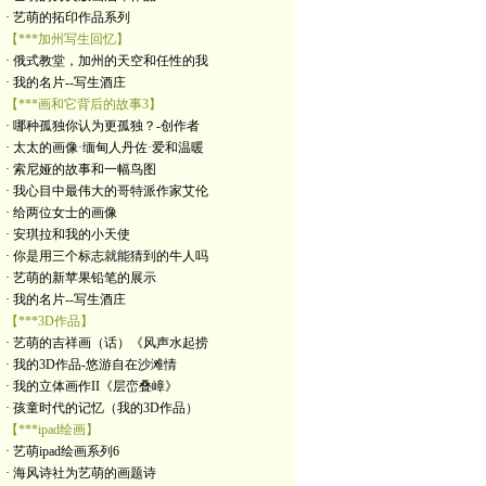
· 艺萌的拓印作品系列
【***加州写生回忆】
· 俄式教堂，加州的天空和任性的我
· 我的名片--写生酒庄
【***画和它背后的故事3】
· 哪种孤独你认为更孤独？-创作者
· 太太的画像·缅甸人丹佐·爱和温暖
· 索尼娅的故事和一幅鸟图
· 我心目中最伟大的哥特派作家艾伦
· 给两位女士的画像
· 安琪拉和我的小天使
· 你是用三个标志就能猜到的牛人吗
· 艺萌的新苹果铅笔的展示
· 我的名片--写生酒庄
【***3D作品】
· 艺萌的吉祥画（话）《风声水起捞
· 我的3D作品-悠游自在沙滩情
· 我的立体画作II《层峦叠嶂》
· 孩童时代的记忆（我的3D作品）
【***ipad绘画】
· 艺萌ipad绘画系列6
· 海风诗社为艺萌的画题诗