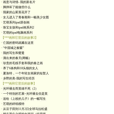
· 画意与诗情- 我的新名片
· 脚摔坏了能做些什么
· 我家的山茱萸花开了
· 女儿进入了青春期和一幅美少女图
· 艺萌系列ipad原创画
· 珠宝女孩和ipad画系列2
· 艺萌的ipad电脑画系列
【***画和它背后的故事2】
· 亡国的密码就藏在这里
· “中国城之橱窗”
· 我的写生和鹭鸶
· 滴出来的春天(两幅）
· 珍贵的毛线手套和我的春之画
· 养了6条狗和18头猫的女人
· 夏洛特，一个年轻女画家的短暂人
· 乡野的美-我的写生经历
【***画和它背后的故事】
· 光环褪去而英雄不死（2）
· 一个特别的艺展~光环褪去但是英
· 送给《上校的儿子》的一幅写生
· 艺萌的碎纸模特
· 从豆子田到11月2日全球马拉松盛