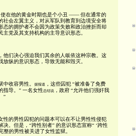
即使在他的黄金时期也是个小丑 —— 但在通常的
的社会左翼主义，对从军队到教育到边境安全将
形态的拥护者不会因为政策失败和政治挫折而却
民主党及其支持机构的主导意识形态。
，他们决心强迫我们其余的人皈依这种宗教。这
我放纵的意识形态，导致无能和毁灭。
狱中收容男性。
，这些囚犯 “被准备了免费
据报道
指导。” 一名女性
，政府 “允许他们强奸我
总结说
。”
女性的男性囚犯的问题本可以在不让男性性侵犯
决。但是，“跨性别者” 的意识形态宣称“ ‘跨性
全完整的男性被关进了女性监狱。