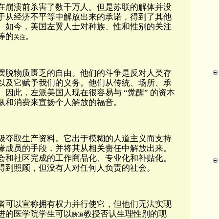
在崩溃前杀害了数千万人。但是苏联的解体并没
于从经济不平等中解放出来的承诺，得到了其他
。如今，美国左翼人士对种族、性和性别的关注
等的
。
关注
摆脱物质匮乏的自由。他们的斗争是反对人类存
以及它赋予我们的义务。他们从传统、场所、承
因此，左派美国人现在很容易与 “觉醒” 的资本
纵和消费来宣扬个人解放的福音。
级夺取生产资料。它出于模糊的人道主义而支持
缘成员的手段，并将其从相关责任中解放出来。
会和社区完成的工作商品化、专业化和补贴化。
得到照顾，但没有人对任何人负责的社会。
者可以宣称拥有权力并行使它，但他们无法实现
进的医学院学生可以
教授否认生理性别的现
胁迫