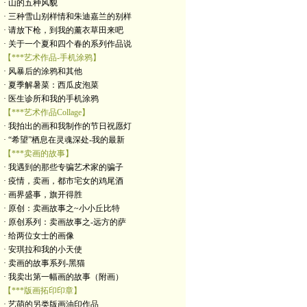
· 山的五种风貌
· 三种雪山别样情和朱迪嘉兰的别样
· 请放下枪，到我的薰衣草田来吧
· 关于一个夏和四个春的系列作品说
【***艺术作品-手机涂鸦】
· 风暴后的涂鸦和其他
· 夏季解暑菜：西瓜皮泡菜
· 医生诊所和我的手机涂鸦
【***艺术作品Collage】
· 我拍出的画和我制作的节日祝愿灯
· “希望”栖息在灵魂深处-我的最新
【***卖画的故事】
· 我遇到的那些专骗艺术家的骗子
· 疫情，卖画，都市宅女的鸡尾酒
· 画界盛事，旗开得胜
· 原创：卖画故事之~小小丘比特
· 原创系列：卖画故事之-远方的萨
· 给两位女士的画像
· 安琪拉和我的小天使
· 卖画的故事系列-黑猫
· 我卖出第一幅画的故事（附画）
【***版画拓印印章】
· 艺萌的另类版画油印作品