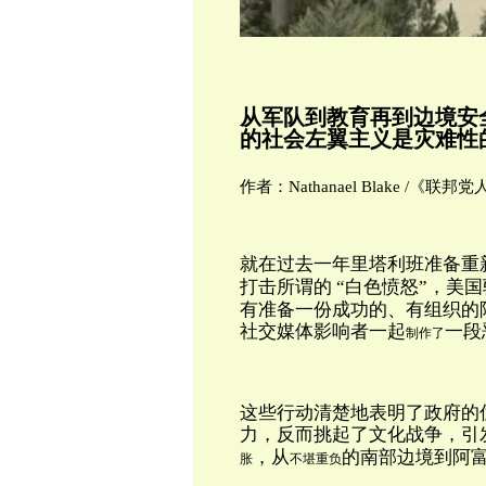
从军队到教育再到边境安
的社会左翼主义是灾难性
作者：Nathanael Blake /《联邦党
就在过去一年里塔利班准备重
打击所谓的 “白色愤怒”，美
有准备一份成功的、有组织的
社交媒体影响者一起
一段
制作了
这些行动清楚地表明了政府的
力，反而挑起了文化战争，引
，从
的南部边境到阿
胀
不堪重负