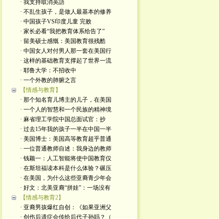
· 我支持取消英語
· 不乱生孩子，是做人最基本的修养
· 中国孩子VS印度儿童 完败
· 家长必看“我把教育体系给告了”
· 留美硕士感慨：美国教育很残酷
· 中国女人对付男人那一套在美国行
· 这样的基础教育支撑起了世界一流
· 耶鲁大学：不招收中
· 一个外教的肺腑之言
【情感与教育】
· 那个知名育儿博主的儿子，在美国
· 一个人的智慧和一个民族的精神境
· 麻省理工学院中国总面试官：抄
· 过去15年我的孩子一半在中国一半
· 美国博士：美国高等教育超乎普通
· 一位普通教师自述：我身边的教师
· 钱颖一：人工智能将使中国教育仅
· 在斯坦福读本科是什么体验？碾压
· 在美国，为什么这些亚裔青少年会
· 好文：北美亚裔“拼娃”：一场没有
【情感与教育2】
· 亚裔男孩爆红自创：《如果亚洲父
· 创伤后遗症会传给后代子孙吗？（