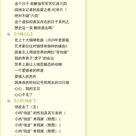
· 这个日子-前解放军军官忆述六四
· 战地女记者的血腥之夜-纪录片《
· 绝对不碰“六四”
· 这个虚拟却真实存在的日子系列之
· 歷史這一頁 翻得過去嗎?
【小猫心心】
· 史上十大猫咪歌曲（2026年更新版
· 艺术家往往对猫情有独钟的缘由1
· 跟着主人周游世界的网红“背包猫”
· 我的寄养子“虎子”的命运
· 世界上最让人细思极恐的动物
· 一个爱猫者的猝逝
· 爱猫人的杰作
· 因身体的特别记号而闻名的10只猫
· 心心，我的宝贝
· 心心不见了
【小鸡“俏皮”】
· 俏皮走了（五）
· 小鸡“俏皮” 的性别及其引发的（
· 小鸡“俏皮” 来我家（附图） (
· 小鸡“俏皮” 来我家（附图） (
· 小鸡“俏皮” 来我家（附图） (