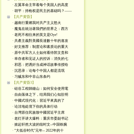
· 左翼革命主宰着每个美国人的高度
· 胡平：持枪权是民主的基础吗？——
【共产黄昏】
· 越南行重燃我对共产主义怒火
· 魔鬼在統治著我們的世界之：西方
· 老死不相往来的英文是Oye!
· 共產主義對美國長達數十年的進攻
· 好文推荐：制度论和素质论的重大
· 原中共军方人士如何看待郭文贵和
· 幸存者和见证人的控诉：消失的七
· 邪恶：把诱奸当成神话故事传授给
· 沉思录：论每个中国人都是流氓
· 习贼东和中非山东条约
【共产黄昏3】
· 硅谷工程師鐘山：如何安全使用電
· 自由落体之下，结局我们心知肚明
· 中國式現代化：習近平來真的了
· 论洼地处境下你的具体行动
· 台灣原住民族致中國習近平主席
· 老灯开讲大爆料：重庆市委副书记
· 掀起轩然大波的纽时文--中国铁腕
· “大低谷时代”元年-- 2022年的十