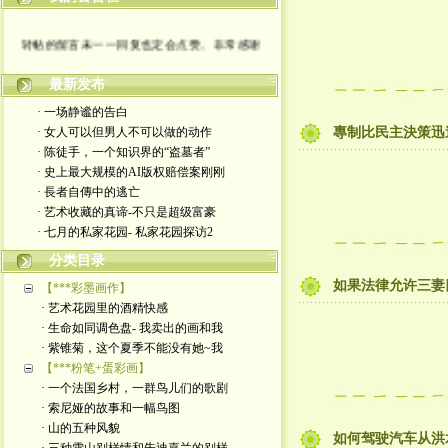
转帖的留言未一一回复也定会点赞。非常感谢
yimengling53@yahoo.com
最新发布
有意收藏者请私信我，感谢一贯支持
· 一场静谧的告白
· 女人可以但男人不可以做的动作
專制比民主決策迅
政治转载不一定代表本人意见
· 陈徒手，一个知识界的“盗墓者”
· 史上最大规模的AI版权赔偿案刚刚
艺术博客：https://yimengl.blog
· 長者自傳中的逃亡
· 艺术收藏的真谛-不只是超级富豪
目录中标注星号的为本人艺术原创
· 七月的私家花园- 私家花园探访2
分类目录
如果法律允许三妻
【***彩墨画作】
· 艺术花园里的酒精快感
· 生命如同调色盘- 我卖出的画和我
· 紫锥菊，这个夏季不能没有她~我
【***粉笔+蛋彩画】
· 一个法国乡村，一群鸟儿们的歌剧
· 索尼娅的故事和一幅鸟图
· 山的五种风貌
如何驾驶汽车从洪