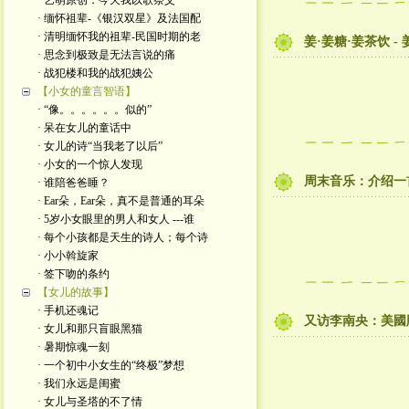
· 艺萌原创：今天我以歌祭父
· 缅怀祖辈-《银汉双星》及法国配
· 清明缅怀我的祖辈-民国时期的老
姜·姜糖·姜茶饮 -
· 思念到极致是无法言说的痛
· 战犯楼和我的战犯姨公
【小女的童言智语】
· “像。。。。。。似的”
· 呆在女儿的童话中
· 女儿的诗“当我老了以后”
· 小女的一个惊人发现
周末音乐：介绍一
· 谁陪爸爸睡？
· Ear朵，Ear朵，真不是普通的耳朵
· 5岁小女眼里的男人和女人 ---谁
· 每个小孩都是天生的诗人；每个诗
· 小小斡旋家
· 签下吻的条约
【女儿的故事】
· 手机还魂记
又访李南央：美國
· 女儿和那只盲眼黑猫
· 暑期惊魂一刻
· 一个初中小女生的“终极”梦想
· 我们永远是闺蜜
· 女儿与圣塔的不了情