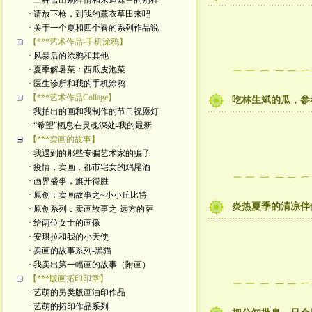
· 三种雪山别样情和朱迪嘉兰的别样
· 请放下枪，到我的薰衣草田来吧
· 关于一个夏和四个春的系列作品说
【***艺术作品-手机涂鸦】
· 风暴后的涂鸦和其他
· 夏季解暑菜：西瓜皮泡菜
· 医生诊所和我的手机涂鸦
【***艺术作品Collage】
吃林生斌的瓜，参
· 我拍出的画和我制作的节日祝愿灯
· “希望”栖息在灵魂深处-我的最新
【***卖画的故事】
· 我遇到的那些专骗艺术家的骗子
· 疫情，卖画，都市宅女的鸡尾酒
· 画界盛事，旗开得胜
· 原创：卖画故事之~小小丘比特
炎热夏季的清凉伴
· 原创系列：卖画故事之-远方的萨
· 给两位女士的画像
· 安琪拉和我的小天使
· 卖画的故事系列-黑猫
· 我卖出第一幅画的故事（附画）
【***版画拓印印章】
· 艺萌的另类版画油印作品
· 艺萌的拓印作品系列