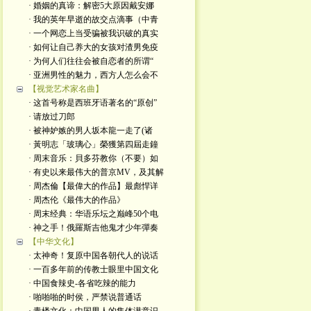
· 婚姻的真谛：解密5大原因戴安娜
· 我的英年早逝的故交点滴事（中青
· 一个网恋上当受骗被我识破的真实
· 如何让自己养大的女孩对渣男免疫
· 为何人们往往会被自恋者的所谓“
· 亚洲男性的魅力，西方人怎么会不
【视觉艺术家名曲】
· 这首号称是西班牙语著名的“原创”
· 请放过刀郎
· 被神妒嫉的男人坂本龍一走了(诸
· 黃明志「玻璃心」榮獲第四屆走鐘
· 周末音乐：貝多芬教你（不要）如
· 有史以来最伟大的普京MV，及其解
· 周杰倫【最偉大的作品】最彪悍详
· 周杰伦《最伟大的作品》
· 周末经典：华语乐坛之巅峰50个电
· 神之手！俄羅斯吉他鬼才少年彈奏
【中华文化】
· 太神奇！复原中国各朝代人的说话
· 一百多年前的传教士眼里中国文化
· 中国食辣史-各省吃辣的能力
· 啪啪啪的时侯，严禁说普通话