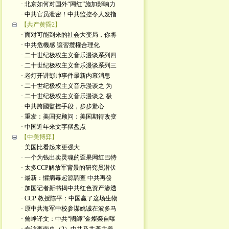
· 北京如何对国外“网红”施加影响力
· 中共官员泄密！中共监控令人发指
【共产黄昏2】
· 面对可能到来的社会大变局，你将
· 中共危機感 讓習攬權合理化
· 二十世纪极权主义音乐漫谈系列四
· 二十世纪极权主义音乐漫谈系列三
· 老灯开讲彭帅事件最新内幕消息
· 二十世纪极权主义音乐漫谈之 为
· 二十世纪极权主义音乐漫谈之 极
· 中共跨國監控手段，步步驚心
· 重发：美国安顾问：美国期待改变
· 中国近年来文字狱盘点
【中美博弈】
· 美国比看起来更强大
· 一个为钱出卖灵魂的歪果网红巴特
· 太多CCP解放军背景的研究员潜伏
· 最新：懼病毒起源調查 中共再發
· 加国记者新书揭中共红色资产渗透
· CCP 教授陈平：中国赢了这场生物
· 原中共海军中校参谋姚诚在波多马
· 曾峥译文：中共“國師”金燦榮自曝