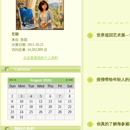
艺萌
世界巡回艺术展—
来自: 美国
注册日期: 2011-10-21
访问总量: 14,202,809 次
点击查看我的个人资料
Calendar
疫情带给年轻人的
你真的了解海参崴
哪裡有自由，哪裡就是祖國
我的公告栏