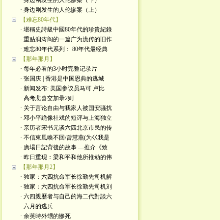
· 身边刚发生的人伦惨案（下）
· 身边刚发生的人伦惨案（上）
【难忘80年代】
· 堪稱史詩級中國80年代的珍貴紀錄
· 重贴润涛阎的一篇广为流传的旧作
· 难忘80年代系列： 80年代最经典
【那年那月】
· 每年必看的3小时完整记录片
· 张国庆 | 香港是中国恩典的逃城
· 新闻发布: 美国参议员马可 卢比
· 高考悲喜交加录2则
· 关于言论自由与我家人被国安骚扰
· 邓小平跪像社戏的短评与上海独立
· 亲历者宋书元谈六四北京市民的传
· 不信東風喚不回/曾慧燕(为巜我是
· 廣場日記背後的故事 —推介《致
· 昨日重现：梁和平和他所推动的伟
【那年那月2】
· 独家：六四抗命军长徐勤先司机解
· 独家：六四抗命军长徐勤先司机刘
· 六四親歷者与自己的海二代對談六
· 六月的逃兵
· 余英時外甥的惨死