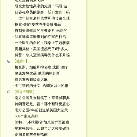
· 用豆渣自制素肉酥
· 研究女性性高潮的先驱：玛丽·波
· 硅谷程序员的纵身一跃引发的：码
· 一位年轻富豪的离世和他传遍全球
· 桃胶~制作夏季养生美颜甜品
· 自制美味健康的早餐麦片-米琪的
· 我在德國留學學到的在家自行治
· 一个医生的自述：我染上了冠状病
· 真相揭秘：美国流感死了6千多人
· 科普：杀人冠状病毒为什么不杀蝙
【健康6】
· 格瓦斯、烟酸和抑郁症 成因 治疗
· 健康发酵饮品-俄国的格瓦斯
· 前男友教我吸食大麻
· 不可错过的好文- 给60岁以上的忠
【政治*幽默】
· 南方公园又来搞笑了：拜登就职典
· 特朗普还是川普？哪个翻译更恶心
· 南方公园8年前就道破美国大选天
· 500个南京条约
· 笑翻：“环球屎报”胡总编群里被扁
· 牟林翰领衔，2019年北大校友破坏
· 爱国者炮灰使用指南