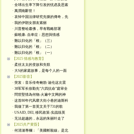
· 全球出生率下降引发的忧虑及思索
· 萬潤南辭世！
· 哀悼中国法律研究先驱的傳奇，先
· 我的伊朗女朋友索丽
· 川普整哈肅佛，早有戰略部署
· 蘇曉康- 自卑症：思想與情感
· 難以归化的「根」（三）
· 難以归化的「根」（二）
· 難以归化的「根」（一）
【2025 情感与教育】
· 柔丝太太的变故和失联
· 大S的家庭故事，是每个人的一面
【2025影音】
· 突发：音乐传奇鲍勃·迪伦这次震
· 38军军长徐勤先“六四抗命”庭审全
· 問世堅情為何物-火遍中文网的神
· 这首80年代风靡大街小巷的迪斯科
· 我做了第一首英文关于731的歌
· USAID, DEI, 移民政策-实战练英
· 无法超越的，永远的朱丽叶走了
【2025共产黄昏】
· 何清漣專欄：「美國斬殺線」是北