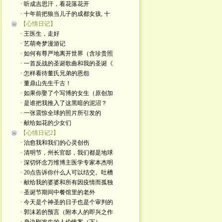
· 听成吉思汗，看花落花开
· 十年前把狼当儿子的成都女孩, 十
【心情日记】
· 王医生，走好
· 艺萌奇梦漫游记
· 如何有尊严地离开世界（含珍贵照
· 一首反战的圣诞歌曲和我的圣诞《
· 怎样看待董氏兄弟的恩怨
· 董鼎山先生千古！
· 如果你娶了个写博的女生（原创加
· 是谁把我推入了这黑暗的泥沼？
· 一张震惊全球的照片所引发的
· 献给如花的少女们
【心情日记2】
· 治愈我和我们的心灵创伤
· 清明节，州长官邸，我们都是地球
· 深切怀念万维博主医学专家本杰明
· 20点告诉你什么人可以结交。吐槽
· 献给我的婆婆和所有因疫情而孤独
· 圣诞节期间中餐馆里的老外
· 今天是个神圣的日子也是个审判的
· 郭沫若的预言（附本人的即兴之作