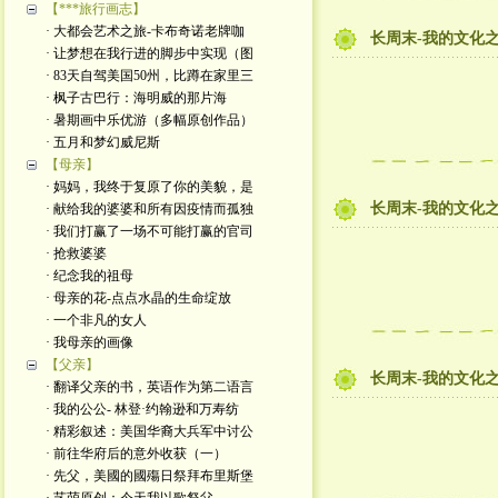
【***旅行画志】
· 大都会艺术之旅-卡布奇诺老牌咖
长周末-我的文化
· 让梦想在我行进的脚步中实现（图
· 83天自驾美国50州，比蹲在家里三
· 枫子古巴行：海明威的那片海
· 暑期画中乐优游（多幅原创作品）
· 五月和梦幻威尼斯
【母亲】
· 妈妈，我终于复原了你的美貌，是
长周末-我的文化
· 献给我的婆婆和所有因疫情而孤独
· 我们打赢了一场不可能打赢的官司
· 抢救婆婆
· 纪念我的祖母
· 母亲的花-点点水晶的生命绽放
· 一个非凡的女人
· 我母亲的画像
【父亲】
长周末-我的文化
· 翻译父亲的书，英语作为第二语言
· 我的公公- 林登·约翰逊和万寿纺
· 精彩叙述：美国华裔大兵军中讨公
· 前往华府后的意外收获（一）
· 先父，美國的國殤日祭拜布里斯堡