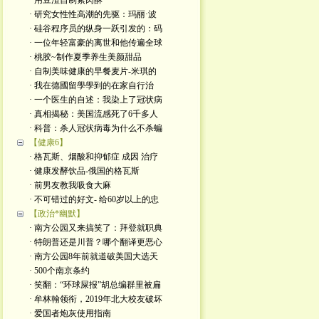
· 用豆渣自制素肉酥
· 研究女性性高潮的先驱：玛丽·波
· 硅谷程序员的纵身一跃引发的：码
· 一位年轻富豪的离世和他传遍全球
· 桃胶~制作夏季养生美颜甜品
· 自制美味健康的早餐麦片-米琪的
· 我在德國留學學到的在家自行治
· 一个医生的自述：我染上了冠状病
· 真相揭秘：美国流感死了6千多人
· 科普：杀人冠状病毒为什么不杀蝙
【健康6】
· 格瓦斯、烟酸和抑郁症 成因 治疗
· 健康发酵饮品-俄国的格瓦斯
· 前男友教我吸食大麻
· 不可错过的好文- 给60岁以上的忠
【政治*幽默】
· 南方公园又来搞笑了：拜登就职典
· 特朗普还是川普？哪个翻译更恶心
· 南方公园8年前就道破美国大选天
· 500个南京条约
· 笑翻：“环球屎报”胡总编群里被扁
· 牟林翰领衔，2019年北大校友破坏
· 爱国者炮灰使用指南