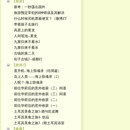
【旅游】
· 新奇：一秒荡出国外
· 旅游预定常犯的8种错误及其解决
· 什么时候买机票最便宜？（微博ZT
· 带着孩子去旅行
· 高原上的黄龙
· 人间瑶池--黄龙
· 九寨归来不看水2
· 九寨归来不看水
· 古镇的第二天
· 街子古镇2--成都行
【旅游2】
· 直升机- 海上惊魂录（结局篇）
· 岛上人质——海上惊魂录（2）
· 人呢？-海上惊魂录
· 前往华府后的意外收获（三）间谍
· 前往华府后的意外收获（三）间谍
· 前往华府后的意外收获（二）
· 前往华府后的意外收获（一）
· 土耳其美食之旅5-酒与肚皮舞
· 土耳其美食之旅4- 饮品
· 土耳其美食之旅3（附土耳其浴室
【健康】