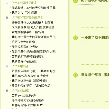
街子古镇2--成都行
【***加州写生回忆】
· 俄式教堂，加州的天空和任性的我
· 我的名片--写生酒庄
【***画和它背后的故事3】
· 哪种孤独你认为更孤独？-创作者
· 太太的画像·缅甸人丹佐·爱和温暖
· 索尼娅的故事和一幅鸟图
· 我心目中最伟大的哥特派作家艾伦
一座来了就不想走
· 给两位女士的画像
· 安琪拉和我的小天使
· 你是用三个标志就能猜到的牛人吗
· 艺萌的新苹果铅笔的展示
· 我的名片--写生酒庄
【***3D作品】
· 艺萌的吉祥画（话）《风声水起捞
世界是个苹果--
· 我的3D作品-悠游自在沙滩情
· 我的立体画作II《层峦叠嶂》
· 孩童时代的记忆（我的3D作品）
【***ipad绘画】
· 艺萌ipad绘画系列6
· 海风诗社为艺萌的画题诗
· 画意与诗情- 我的新名片