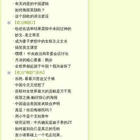
· 有关鸡蛋的中国逻辑
· 如何挽留英脱欧？
· 这个脱欧的讲法更逗
【政治幽默2】
· 给还在选举结果震惊中未回过神的
· 妙文- 老之将至
· 成为妻子梦想中的女权主义丈夫
· 搞笑英文课堂
· 嘿嘿！ 中央政治局常委会议讨论
· 月冰的核心要素：鹅步
· 全世界都起源于中国？我兴奋坏了
【政治*幽默*漫画】
· 乐死- 看看川普这父子俩
· 中国今天又愤怒了
· 苏联对全世界最大的贡献是万千黑
· 疫苗之殇-触目惊心的海报
· 中国逼迫美国发表联合声明
· 真逗！你后悔移民吗？
· 周小平是个无知青年
· 研究证明：中共确实是婊子养的ZT
· 如何鉴别自己是真正的毛粉
· 发小请客碰上一个毛左结果...