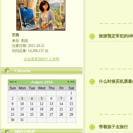
艺萌
旅游预定常犯的8种
来自: 美国
注册日期: 2011-10-21
访问总量: 14,209,137 次
点击查看我的个人资料
Calendar
什么时候买机票最
带着孩子去旅行
哪裡有自由，哪裡就是祖國
我的公告栏