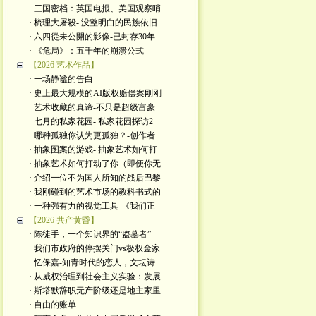
· 三国密档：英国电报、美国观察哨
· 梳理大屠殺- 没整明白的民族依旧
· 六四從未公開的影像-已封存30年
· 《危局》：五千年的崩溃公式
【2026 艺术作品】
· 一场静谧的告白
· 史上最大规模的AI版权赔偿案刚刚
· 艺术收藏的真谛-不只是超级富豪
· 七月的私家花园- 私家花园探访2
· 哪种孤独你认为更孤独？-创作者
· 抽象图案的游戏- 抽象艺术如何打
· 抽象艺术如何打动了你（即便你无
· 介绍一位不为国人所知的战后巴黎
· 我刚碰到的艺术市场的教科书式的
· 一种强有力的视觉工具-《我们正
【2026 共产黄昏】
· 陈徒手，一个知识界的“盗墓者”
· 我们市政府的停摆关门vs极权金家
· 忆保嘉-知青时代的恋人，文坛诗
· 从威权治理到社会主义实验：发展
· 斯塔默辞职无产阶级还是地主家里
· 自由的账单