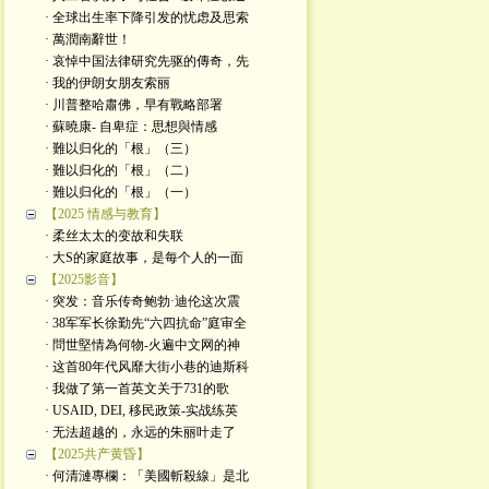
· 全球出生率下降引发的忧虑及思索
· 萬潤南辭世！
· 哀悼中国法律研究先驱的傳奇，先
· 我的伊朗女朋友索丽
· 川普整哈肅佛，早有戰略部署
· 蘇曉康- 自卑症：思想與情感
· 難以归化的「根」（三）
· 難以归化的「根」（二）
· 難以归化的「根」（一）
【2025 情感与教育】
· 柔丝太太的变故和失联
· 大S的家庭故事，是每个人的一面
【2025影音】
· 突发：音乐传奇鲍勃·迪伦这次震
· 38军军长徐勤先“六四抗命”庭审全
· 問世堅情為何物-火遍中文网的神
· 这首80年代风靡大街小巷的迪斯科
· 我做了第一首英文关于731的歌
· USAID, DEI, 移民政策-实战练英
· 无法超越的，永远的朱丽叶走了
【2025共产黄昏】
· 何清漣專欄：「美國斬殺線」是北