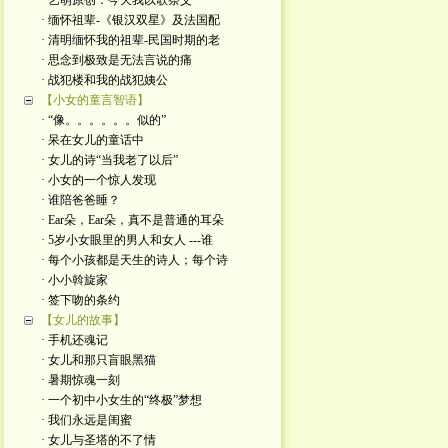
· 艺萌原创：今天我以歌祭父
· 缅怀祖辈-《银汉双星》及法国配
· 清明缅怀我的祖辈-民国时期的老
· 思念到极致是无法言说的痛
· 战犯楼和我的战犯姨公
【小女的童言智语】
· “像。。。。。。似的”
· 呆在女儿的童话中
· 女儿的诗“当我老了以后”
· 小女的一个惊人发现
· 谁陪爸爸睡？
· Ear朵，Ear朵，真不是普通的耳朵
· 5岁小女眼里的男人和女人 ---谁
· 每个小孩都是天生的诗人；每个诗
· 小小斡旋家
· 签下吻的条约
【女儿的故事】
· 手机还魂记
· 女儿和那只盲眼黑猫
· 暑期惊魂一刻
· 一个初中小女生的“终极”梦想
· 我们永远是闺蜜
· 女儿与圣塔的不了情