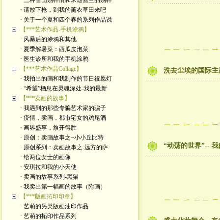
· 三种雪山别样情和朱迪嘉兰的别样
· 请放下枪，到我的薰衣草田来吧
· 关于一个夏和四个春的系列作品说
【***艺术作品-手机涂鸦】
· 风暴后的涂鸦和其他
· 夏季解暑菜：西瓜皮泡菜
· 医生诊所和我的手机涂鸦
【***艺术作品Collage】
洗去尘埃的国际主题
· 我拍出的画和我制作的节日祝愿灯
· “希望”栖息在灵魂深处-我的最新
【***卖画的故事】
· 我遇到的那些专骗艺术家的骗子
· 疫情，卖画，都市宅女的鸡尾酒
· 画界盛事，旗开得胜
· 原创：卖画故事之~小小丘比特
“动荡的世界”-- 
· 原创系列：卖画故事之-远方的萨
· 给两位女士的画像
· 安琪拉和我的小天使
· 卖画的故事系列-黑猫
· 我卖出第一幅画的故事（附画）
【***版画拓印印章】
· 艺萌的另类版画油印作品
· 艺萌的拓印作品系列