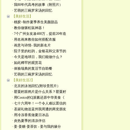
· 我80年代高考的故事（附照片）
· 艺萌的三碗罗宋汤的回忆
【美好生活】
· 桃胶~制作夏季养生美颜甜品
· 教你做驱松鼠神器！
· 7个广州女友凑400万，提前20年造
· 用名画来教你如何搭配衣服
· 画意与诗情- 我的新名片
· 院子里的杜鹃，金银花和父亲节的
· 今天是地球日，我们能做什么？
· 如此稀罕的观赏花
· 体验瑞典的复活节自助餐
· 艺萌的三碗罗宋汤的回忆
【美好生活2】
· 北京的泳池回忆(附珍贵照片）
· 罂粟籽跟鸦片是什么关系？罂粟籽
· 用Costco的Q派酱还原中华美食《
· 七十六周年！一个令人难以置信的
· 圣诞礼物送蓝州我周遭的两党朋友
· 用冷冻香蕉做夏日冰品
· 炎热夏季的清凉伴侣
· 姜·姜糖·姜茶饮 - 姜与我的缘分