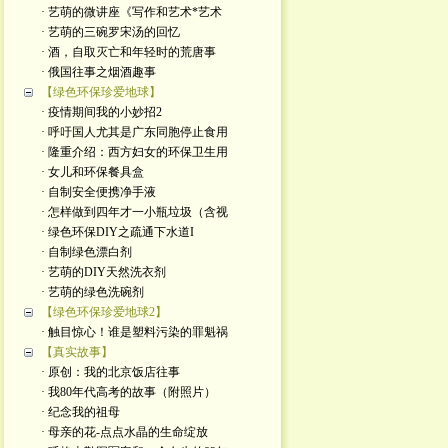
· 艺萌的微讲座《写作和艺术*艺术
· 艺萌的三碗罗宋汤的回忆
· 酒，自取灭亡和年轻时的荒唐事
· 俄国往事之烟酒趣事
【绿色环保珍爱地球】
· 疫情期间我的小妙招2
· 呼吁国人尤其是广东同胞停止食用
· 隆重介绍：西方妇女的环保卫生用
· 女儿和环保餐具盒
· 自制安全便携净手液
· 怎样做到四年才一小瓶垃圾（含视
· 绿色环保DIY之疏通下水道I
· 自制绿色漂白剂
· 艺萌的DIY天然洗衣剂
· 艺萌的绿色洗碗剂
【绿色环保珍爱地球2】
· 触目惊心！谁是塑料污染的罪魁祸
【真实故事】
· 原创：我的北京饭店往事
· 我80年代高考的故事（附照片）
· 纪念我的祖母
· 母亲的花-点点水晶的生命绽放