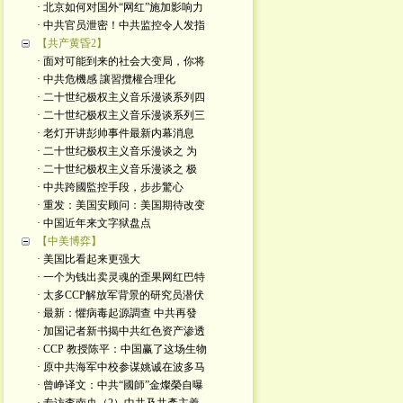
· 北京如何对国外“网红”施加影响力
· 中共官员泄密！中共监控令人发指
【共产黄昏2】
· 面对可能到来的社会大变局，你将
· 中共危機感 讓習攬權合理化
· 二十世纪极权主义音乐漫谈系列四
· 二十世纪极权主义音乐漫谈系列三
· 老灯开讲彭帅事件最新内幕消息
· 二十世纪极权主义音乐漫谈之 为
· 二十世纪极权主义音乐漫谈之 极
· 中共跨國監控手段，步步驚心
· 重发：美国安顾问：美国期待改变
· 中国近年来文字狱盘点
【中美博弈】
· 美国比看起来更强大
· 一个为钱出卖灵魂的歪果网红巴特
· 太多CCP解放军背景的研究员潜伏
· 最新：懼病毒起源調查 中共再發
· 加国记者新书揭中共红色资产渗透
· CCP 教授陈平：中国赢了这场生物
· 原中共海军中校参谋姚诚在波多马
· 曾峥译文：中共“國師”金燦榮自曝