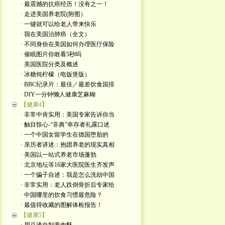
· 最震撼的抗癌经历！没有之一！
· 走进美国养老院(附图）
· 一键就可以给老人带来快乐
· 我在美国治肺癌（全文）
· 不同身份在美国如何办理医疗保险
· 催眠图片你敢看5秒吗
· 美国医院分类及概述
· 冰糖炖柠檬（电饭煲版）
· BBC纪录片：最佳／最差饮食国排
· DIY一分钟懒人健康芝麻糊
【健康4】
· 非常中肯实用：美国专家告诉你当
· 触目惊心-“非典”幸存者礼露口述
· 一个中国女留学生在德国堕胎的
· 亲历者讲述：抱团养老的现实真相
· 美国以一站式养老市场蓬勃
· 北京地坛等16家大医院医生齐发声
· 一个骗子自述：我是怎么洗劫中国
· 非常实用：老人跌倒骨折后专家给
· 中国哪里的饮食习惯最危险？
· 最值得收藏的图解体检报告！
【健康5】