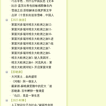
· 巧言令色，为什么中国反思【文革
· 比尔·盖茨出售包括敏感图像在内
· 雪崩之后:苏联解体后俄罗斯文学
· 点评《十里长街送张雪峰，中国人
【2025 旅游】
· 莱茵河多瑙河维京大欧洲之旅12-
· 莱茵河多瑙河维京大欧洲之旅11-
· 莱茵河多瑙河维京大欧洲之旅10-
· 莱茵河多瑙河维京大欧洲之旅9-进
· 莱茵河多瑙河维京大欧洲之旅7-纽
· 莱茵河多瑙河维京大欧洲之旅7-
· 莱茵河多瑙河维京大欧洲之旅6-
· 维京大欧洲之旅5- 驶入美因河，
· 维京大欧洲之旅4 - 河流风光：莱
· 维京大欧洲河轮3- 开启莱茵河童
【苏晓康】
· 大河黃土，血肉盛世
· 《河殤》與一個女人
· 嚴家祺-蘇曉康受難中的宏大「迷
· 苏晓康- 百年孵卵一隻壞蛋
· 「仇日」竟是一筆生意
【2025 时事】
· 人工智识分子与社会-“破坏性创造