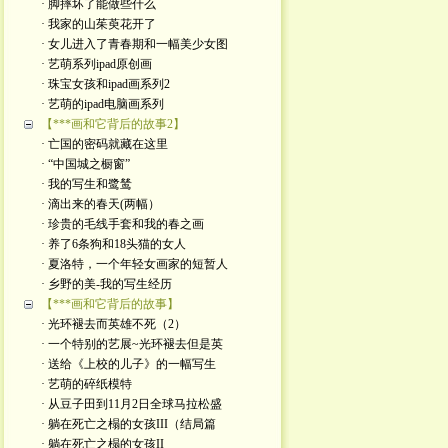
· 脚摔坏了能做些什么
· 我家的山茱萸花开了
· 女儿进入了青春期和一幅美少女图
· 艺萌系列ipad原创画
· 珠宝女孩和ipad画系列2
· 艺萌的ipad电脑画系列
【***画和它背后的故事2】
· 亡国的密码就藏在这里
· “中国城之橱窗”
· 我的写生和鹭鸶
· 滴出来的春天(两幅）
· 珍贵的毛线手套和我的春之画
· 养了6条狗和18头猫的女人
· 夏洛特，一个年轻女画家的短暂人
· 乡野的美-我的写生经历
【***画和它背后的故事】
· 光环褪去而英雄不死（2）
· 一个特别的艺展~光环褪去但是英
· 送给《上校的儿子》的一幅写生
· 艺萌的碎纸模特
· 从豆子田到11月2日全球马拉松盛
· 躺在死亡之榻的女孩III（结局篇
· 躺在死亡之榻的女孩II