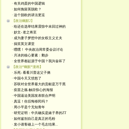
· 有关鸡蛋的中国逻辑
· 如何挽留英脱欧？
· 这个脱欧的讲法更逗
【政治幽默2】
· 给还在选举结果震惊中未回过神的
· 妙文- 老之将至
· 成为妻子梦想中的女权主义丈夫
· 搞笑英文课堂
· 嘿嘿！ 中央政治局常委会议讨论
· 月冰的核心要素：鹅步
· 全世界都起源于中国？我兴奋坏了
【政治*幽默*漫画】
· 乐死- 看看川普这父子俩
· 中国今天又愤怒了
· 苏联对全世界最大的贡献是万千黑
· 疫苗之殇-触目惊心的海报
· 中国逼迫美国发表联合声明
· 真逗！你后悔移民吗？
· 周小平是个无知青年
· 研究证明：中共确实是婊子养的ZT
· 如何鉴别自己是真正的毛粉
· 发小请客碰上一个毛左结果...