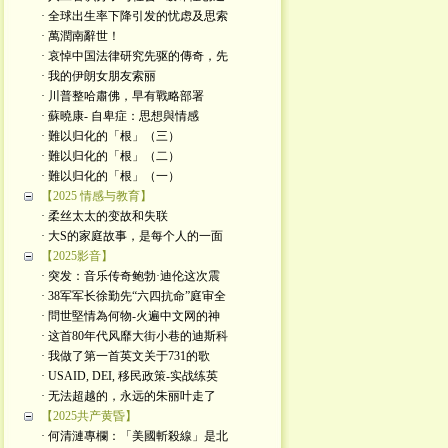
· 全球出生率下降引发的忧虑及思索
· 萬潤南辭世！
· 哀悼中国法律研究先驱的傳奇，先
· 我的伊朗女朋友索丽
· 川普整哈肅佛，早有戰略部署
· 蘇曉康- 自卑症：思想與情感
· 難以归化的「根」（三）
· 難以归化的「根」（二）
· 難以归化的「根」（一）
【2025 情感与教育】
· 柔丝太太的变故和失联
· 大S的家庭故事，是每个人的一面
【2025影音】
· 突发：音乐传奇鲍勃·迪伦这次震
· 38军军长徐勤先“六四抗命”庭审全
· 問世堅情為何物-火遍中文网的神
· 这首80年代风靡大街小巷的迪斯科
· 我做了第一首英文关于731的歌
· USAID, DEI, 移民政策-实战练英
· 无法超越的，永远的朱丽叶走了
【2025共产黄昏】
· 何清漣專欄：「美國斬殺線」是北