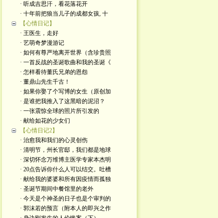
· 听成吉思汗，看花落花开
· 十年前把狼当儿子的成都女孩, 十
【心情日记】
· 王医生，走好
· 艺萌奇梦漫游记
· 如何有尊严地离开世界（含珍贵照
· 一首反战的圣诞歌曲和我的圣诞《
· 怎样看待董氏兄弟的恩怨
· 董鼎山先生千古！
· 如果你娶了个写博的女生（原创加
· 是谁把我推入了这黑暗的泥沼？
· 一张震惊全球的照片所引发的
· 献给如花的少女们
【心情日记2】
· 治愈我和我们的心灵创伤
· 清明节，州长官邸，我们都是地球
· 深切怀念万维博主医学专家本杰明
· 20点告诉你什么人可以结交。吐槽
· 献给我的婆婆和所有因疫情而孤独
· 圣诞节期间中餐馆里的老外
· 今天是个神圣的日子也是个审判的
· 郭沫若的预言（附本人的即兴之作