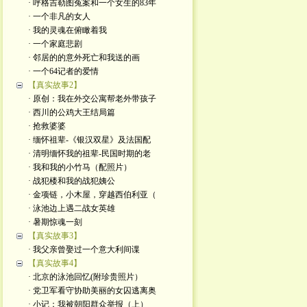
· 呼格吉勒图冤案和一个女生的83年
· 一个非凡的女人
· 我的灵魂在俯瞰着我
· 一个家庭悲剧
· 邻居的的意外死亡和我送的画
· 一个64记者的爱情
【真实故事2】
· 原创：我在外交公寓帮老外带孩子
· 西川的公鸡大王结局篇
· 抢救婆婆
· 缅怀祖辈-《银汉双星》及法国配
· 清明缅怀我的祖辈-民国时期的老
· 我和我的小竹马（配照片）
· 战犯楼和我的战犯姨公
· 金项链，小木屋，穿越西伯利亚（
· 泳池边上遇二战女英雄
· 暑期惊魂一刻
【真实故事3】
· 我父亲曾娶过一个意大利间谍
【真实故事4】
· 北京的泳池回忆(附珍贵照片）
· 党卫军看守协助美丽的女囚逃离奥
· 小记：我被朝阳群众举报（上）