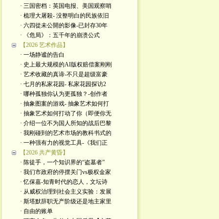
· 三国密档：英国电报、美国观察哨
· 梳理大屠殺- 没整明白的民族依旧
· 六四從未公開的影像-已封存30年
· 《危局》：五千年的崩溃公式
【2026 艺术作品】
· 一场静谧的告白
· 史上最大规模的AI版权赔偿案刚刚
· 艺术收藏的真谛-不只是超级富豪
· 七月的私家花园- 私家花园探访2
· 哪种孤独你认为更孤独？-创作者
· 抽象图案的游戏- 抽象艺术如何打
· 抽象艺术如何打动了你（即便你无
· 介绍一位不为国人所知的战后巴黎
· 我刚碰到的艺术市场的教科书式的
· 一种强有力的视觉工具-《我们正
【2026 共产黄昏】
· 陈徒手，一个知识界的“盗墓者”
· 我们市政府的停摆关门vs极权金家
· 忆保嘉-知青时代的恋人，文坛诗
· 从威权治理到社会主义实验：发展
· 斯塔默辞职无产阶级还是地主家里
· 自由的账单