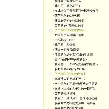
· 脚摔坏了能做些什么
· 我家的山茱萸花开了
· 女儿进入了青春期和一幅美少女图
· 艺萌系列ipad原创画
· 珠宝女孩和ipad画系列2
· 艺萌的ipad电脑画系列
【***画和它背后的故事2】
· 亡国的密码就藏在这里
· “中国城之橱窗”
· 我的写生和鹭鸶
· 滴出来的春天(两幅）
· 珍贵的毛线手套和我的春之画
· 养了6条狗和18头猫的女人
· 夏洛特，一个年轻女画家的短暂人
· 乡野的美-我的写生经历
【***画和它背后的故事】
· 光环褪去而英雄不死（2）
· 一个特别的艺展~光环褪去但是英
· 送给《上校的儿子》的一幅写生
· 艺萌的碎纸模特
· 从豆子田到11月2日全球马拉松盛
· 躺在死亡之榻的女孩III（结局篇
· 躺在死亡之榻的女孩II