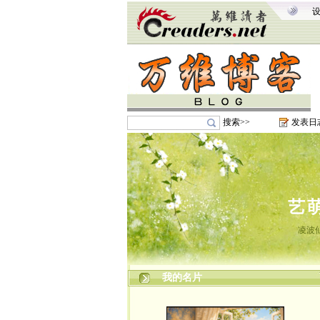
搜索>>
发表日
艺
凌波
我的名片