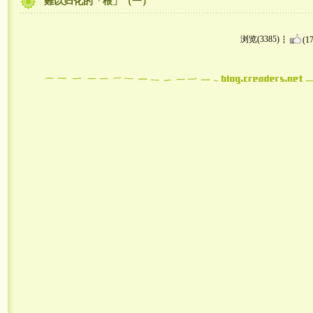
難以归化的「根」（一）
浏览(3385)
(17