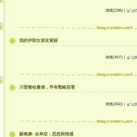
浏览(2286)
(1
我的伊朗女朋友索丽
浏览(3037)
(2
川普整哈肅佛，早有戰略部署
浏览(2642)
(2
蘇曉康- 自卑症：思想與情感