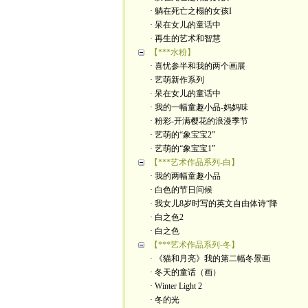
· 躺在死亡之榻的女孩I
· 呆在女儿的童话中
· 再生的艺术和智慧
【***水粉】
· 喜忧参半和我的两个画展
· 艺萌新作系列
· 呆在女儿的童话中
· 我的一幅童趣小品-妈妈味
· 粉彩-开满樱花的浪漫季节
· 艺萌的“象宝宝2”
· 艺萌的“象宝宝1”
【***艺术作品系列-白】
· 我的两幅童趣小品
· 白色的节日问候
· 我女儿8岁时写的英文自由体诗“降
· 白之色2
· 白之色
【***艺术作品系列-冬】
· 《猫和月亮》我的第二幅冬景画
· 冬天的童话（画）
· Winter Light 2
· 冬的光