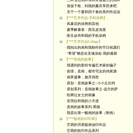
· 三种雪山别样情和朱迪嘉兰的别样
· 请放下枪，到我的薰衣草田来吧
· 关于一个夏和四个春的系列作品说
【***艺术作品-手机涂鸦】
· 风暴后的涂鸦和其他
· 夏季解暑菜：西瓜皮泡菜
· 医生诊所和我的手机涂鸦
【***艺术作品Collage】
· 我拍出的画和我制作的节日祝愿灯
· “希望”栖息在灵魂深处-我的最新
【***卖画的故事】
· 我遇到的那些专骗艺术家的骗子
· 疫情，卖画，都市宅女的鸡尾酒
· 画界盛事，旗开得胜
· 原创：卖画故事之~小小丘比特
· 原创系列：卖画故事之-远方的萨
· 给两位女士的画像
· 安琪拉和我的小天使
· 卖画的故事系列-黑猫
· 我卖出第一幅画的故事（附画）
【***版画拓印印章】
· 艺萌的另类版画油印作品
· 艺萌的拓印作品系列