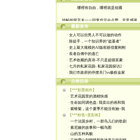
哪裡有自由，哪裡就是祖國
转帖的留言未一一回复也定会点赞。非常感谢
最新发布
yimengling53@yahoo.com
· 女人可以但男人不可以做的动作
· 陈徒手，一个知识界的“盗墓者”
有意收藏者请私信我，感谢一贯支持
· 史上最大规模的AI版权赔偿案刚刚
· 長者自傳中的逃亡
政治转载不一定代表本人意见
· 艺术收藏的真谛-不只是超级富豪
· 七月的私家花园- 私家花园探访2
艺术博客：https://yimengl.blog
· 我们市政府的停摆关门vs极权金家
目录中标注星号的为本人艺术原创
分类目录
【***彩墨画作】
· 艺术花园里的酒精快感
· 生命如同调色盘- 我卖出的画和我
· 紫锥菊，这个夏季不能没有她~我
【***粉笔+蛋彩画】
· 一个法国乡村，一群鸟儿们的歌剧
· 索尼娅的故事和一幅鸟图
· 山的五种风貌