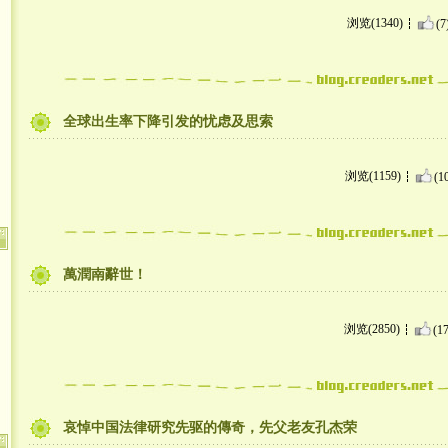
浏览(1340)
(7
全球出生率下降引发的忧虑及思索
浏览(1159)
(1
萬潤南辭世！
浏览(2850)
(17
哀悼中国法律研究先驱的傳奇，先父老友孔杰荣