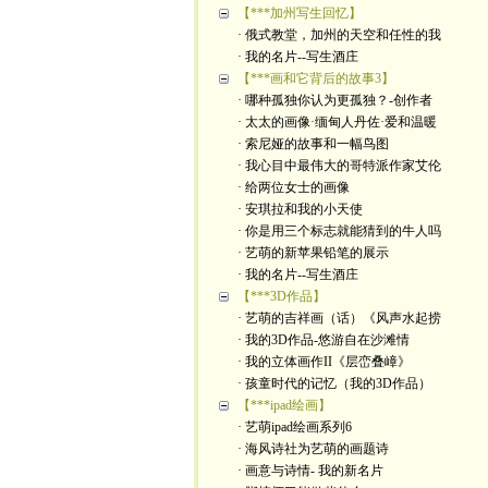
【***加州写生回忆】
· 俄式教堂，加州的天空和任性的我
· 我的名片--写生酒庄
【***画和它背后的故事3】
· 哪种孤独你认为更孤独？-创作者
· 太太的画像·缅甸人丹佐·爱和温暖
· 索尼娅的故事和一幅鸟图
· 我心目中最伟大的哥特派作家艾伦
· 给两位女士的画像
· 安琪拉和我的小天使
· 你是用三个标志就能猜到的牛人吗
· 艺萌的新苹果铅笔的展示
· 我的名片--写生酒庄
【***3D作品】
· 艺萌的吉祥画（话）《风声水起捞
· 我的3D作品-悠游自在沙滩情
· 我的立体画作II《层峦叠嶂》
· 孩童时代的记忆（我的3D作品）
【***ipad绘画】
· 艺萌ipad绘画系列6
· 海风诗社为艺萌的画题诗
· 画意与诗情- 我的新名片