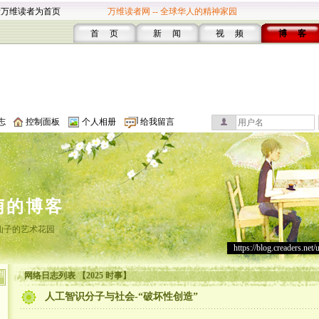
设万维读者为首页
万维读者网 -- 全球华人的精神家园
首 页
新 闻
视 频
博 客
志
控制面板
个人相册
给我留言
萌的博客
仙子的艺术花园
https://blog.creaders.net/
网络日志列表 【2025 时事】
人工智识分子与社会-“破坏性创造”