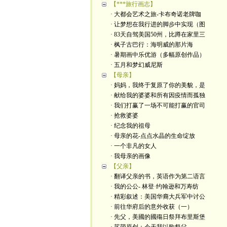
【***旅行画志】
· 大都会艺术之旅-卡布奇诺老牌咖
· 让梦想在我行进的脚步中实现（图
· 83天自驾美国50州，比蹲在家里三
· 枫子古巴行：海明威的那片海
· 暑期画中乐优游（多幅原创作品）
· 五月和梦幻威尼斯
【母亲】
· 妈妈，我终于复原了你的美貌，是
· 献给我的婆婆和所有因疫情而孤独
· 我们打赢了一场不可能打赢的官司
· 抢救婆婆
· 纪念我的祖母
· 母亲的花-点点水晶的生命绽放
· 一个非凡的女人
· 我母亲的画像
【父亲】
· 翻译父亲的书，英语作为第二语言
· 我的公公- 林登·约翰逊和万寿纺
· 精彩叙述：美国华裔大兵军中讨公
· 前往华府后的意外收获（一）
· 先父，美國的國殤日祭拜布里斯堡