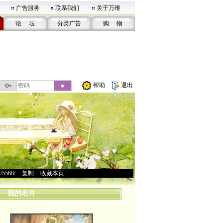
广告服务
联系我们
关于万维
论 坛
分类广告
购 物
帮助
退出
u/5568/
>
复制
>
收藏本页
我的名片