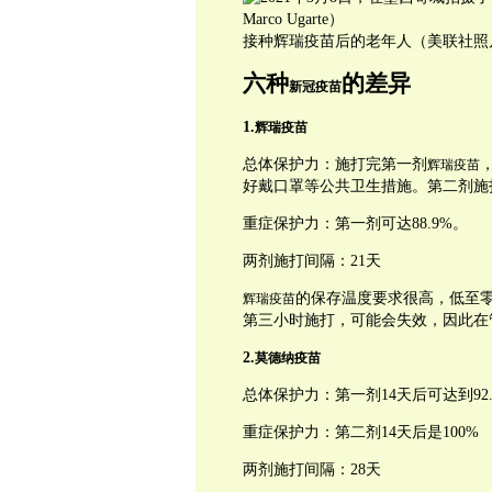
接种辉瑞疫苗后的老年人（美联社照片/ Ma
六种
的差异
新冠疫苗
1.
辉瑞疫苗
总体保护力：施打完第一剂
辉瑞疫苗
好戴口罩等公共卫生措施。第二剂施打
重症保护力：第一剂可达88.9%。
两剂施打间隔：21天
的保存温度要求很高，低至零
辉瑞疫苗
第三小时施打，可能会失效，因此在
2.
莫德纳疫苗
总体保护力：第一剂14天后可达到92.
重症保护力：第二剂14天后是100%
两剂施打间隔：28天