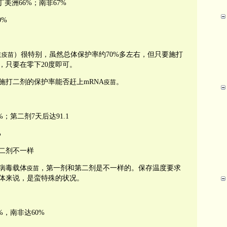
美洲66%；南非67%
0%
生
）很特别，虽然总体保护率约70%多左右，但只要施打
疫苗
，只要在零下20度即可。
施打二剂的保护率能否赶上mRNA
。
疫苗
；第二剂7天后达91.1
%
二剂不一样
病毒载体
，第一剂和第二剂是不一样的。保存温度要求
疫苗
载体来说，是蛮特殊的状况。
%，南非达60%