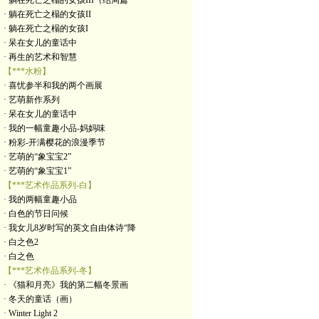
· 躺在死亡之榻的女孩III（结局篇
· 躺在死亡之榻的女孩II
· 躺在死亡之榻的女孩I
· 呆在女儿的童话中
· 再生的艺术和智慧
【***水粉】
· 喜忧参半和我的两个画展
· 艺萌新作系列
· 呆在女儿的童话中
· 我的一幅童趣小品-妈妈味
· 粉彩-开满樱花的浪漫季节
· 艺萌的“象宝宝2”
· 艺萌的“象宝宝1”
【***艺术作品系列-白】
· 我的两幅童趣小品
· 白色的节日问候
· 我女儿8岁时写的英文自由体诗“降
· 白之色2
· 白之色
【***艺术作品系列-冬】
· 《猫和月亮》我的第二幅冬景画
· 冬天的童话（画）
· Winter Light 2