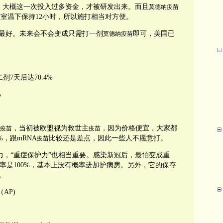
，大概这一次投入过多资金，才被研发出来。而且
莫德纳疫苗
在室温下保持12小时，所以施打相当对方便。
最好。未来会不会变成只需打一剂
即可，美国已
莫德纳疫苗
剂7天后达70.4%
%
，当初被欧盟视为救世主
，因为价格便宜，大家都
疫苗
疫苗
%，跟mRNA
比较还是差点，因此一些人不愿意打。
疫苗
力，“重症保护力”也相当重要。感染新冠后，最怕变成重
率是100%，基本上没有概率进加护病房。另外，它的保存
。
AP)