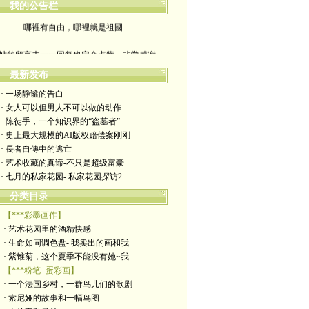
我的公告栏
哪裡有自由，哪裡就是祖國
帖的留言未一一回复也定会点赞。非常感谢
最新发布
yimengling53@yahoo.com
· 一场静谧的告白
有意收藏者请私信我，感谢一贯支持
· 女人可以但男人不可以做的动作
· 陈徒手，一个知识界的“盗墓者”
政治转载不一定代表本人意见
· 史上最大规模的AI版权赔偿案刚刚
· 長者自傳中的逃亡
艺术博客：https://yimengl.blog
· 艺术收藏的真谛-不只是超级富豪
· 七月的私家花园- 私家花园探访2
目录中标注星号的为本人艺术原创
分类目录
【***彩墨画作】
· 艺术花园里的酒精快感
· 生命如同调色盘- 我卖出的画和我
· 紫锥菊，这个夏季不能没有她~我
【***粉笔+蛋彩画】
· 一个法国乡村，一群鸟儿们的歌剧
· 索尼娅的故事和一幅鸟图