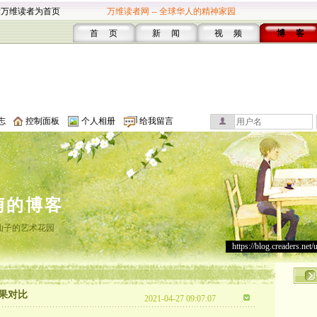
设万维读者为首页
万维读者网 -- 全球华人的精神家园
首 页
新 闻
视 频
博 客
志
控制面板
个人相册
给我留言
萌的博客
仙子的艺术花园
https://blog.creaders.net/
果对比
2021-04-27 09:07:07