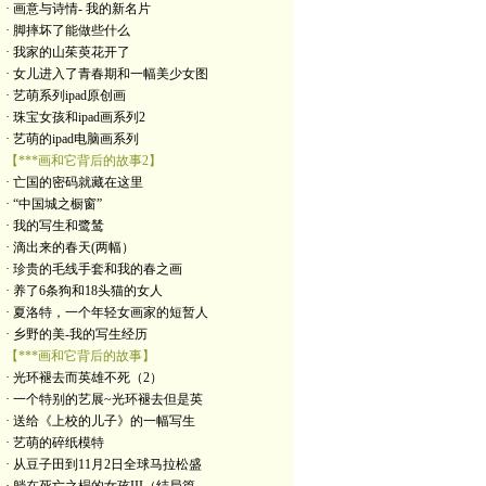
· 画意与诗情- 我的新名片
· 脚摔坏了能做些什么
· 我家的山茱萸花开了
· 女儿进入了青春期和一幅美少女图
· 艺萌系列ipad原创画
· 珠宝女孩和ipad画系列2
· 艺萌的ipad电脑画系列
【***画和它背后的故事2】
· 亡国的密码就藏在这里
· “中国城之橱窗”
· 我的写生和鹭鸶
· 滴出来的春天(两幅）
· 珍贵的毛线手套和我的春之画
· 养了6条狗和18头猫的女人
· 夏洛特，一个年轻女画家的短暂人
· 乡野的美-我的写生经历
【***画和它背后的故事】
· 光环褪去而英雄不死（2）
· 一个特别的艺展~光环褪去但是英
· 送给《上校的儿子》的一幅写生
· 艺萌的碎纸模特
· 从豆子田到11月2日全球马拉松盛