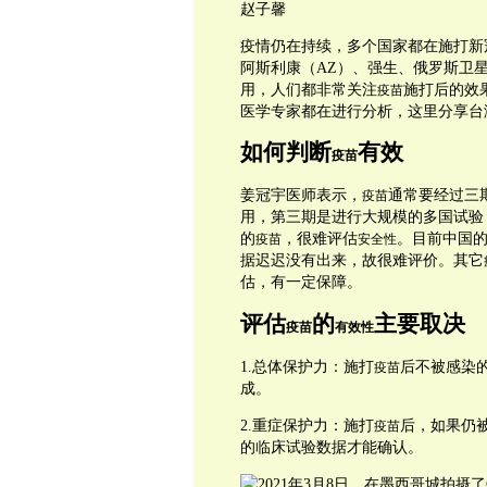
赵子馨
疫情仍在持续，多个国家都在施打新
阿斯利康（AZ）、强生、俄罗斯卫
用，人们都非常关注
施打后的效
疫苗
医学专家都在进行分析，这里分享台
如何判断
有效
疫苗
姜冠宇医师表示，
通常要经过三
疫苗
用，第三期是进行大规模的多国试验
的
，很难评估
。目前中国
疫苗
安全性
据迟迟没有出来，故很难评价。其它
估，有一定保障。
评估
的
主要取决
疫苗
有效性
1.总体保护力：施打
后不被感染
疫苗
成。
2.重症保护力：施打
后，如果仍
疫苗
的临床试验数据才能确认。