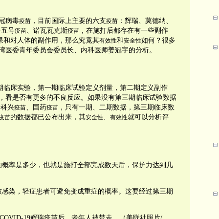
冠病毒
，目前国际上主要的六支
：辉瑞、莫德纳、
疫苗
疫苗
星五号
、诺瓦瓦克斯
，在施打后都存在有一些副作
疫苗
疫苗
果和对人体的副作用，那么究竟其
和
如何？很多
有效性
安全性
湾医委青年委员会委员长、内科医师姜冠宇的分析。
期临床实验，第一期临床试验定义剂量，第二期定义副作
，看是否有更多的不良反应。如果没有第三期临床试验数据
的科兴
、国药
，只有一期、二期数据，第三期临床数
疫苗
疫苗
的数据都已公布出来，其
、
就可以分析评
疫苗
安全性
有效性
的概率是多少，也就是施打全部完成数天后，保护力达到几
被感染，轻症患者可避免变成重症的概率。这要经过第三期