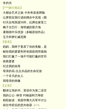
· 冬的光
【***旅行画志】
· 大都会艺术之旅-卡布奇诺老牌咖
· 让梦想在我行进的脚步中实现（图
· 83天自驾美国50州，比蹲在家里三
· 枫子古巴行：海明威的那片海
· 暑期画中乐优游（多幅原创作品）
· 五月和梦幻威尼斯
【母亲】
· 妈妈，我终于复原了你的美貌，是
· 献给我的婆婆和所有因疫情而孤独
· 我们打赢了一场不可能打赢的官司
· 抢救婆婆
· 纪念我的祖母
· 母亲的花-点点水晶的生命绽放
· 一个非凡的女人
· 我母亲的画像
【父亲】
· 翻译父亲的书，英语作为第二语言
· 我的公公- 林登·约翰逊和万寿纺
· 精彩叙述：美国华裔大兵军中讨公
· 前往华府后的意外收获（一）