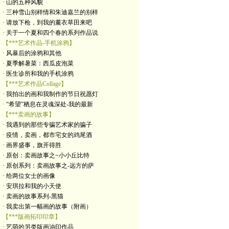
· 山的五种风貌
· 三种雪山别样情和朱迪嘉兰的别样
· 请放下枪，到我的薰衣草田来吧
· 关于一个夏和四个春的系列作品说
【***艺术作品-手机涂鸦】
· 风暴后的涂鸦和其他
· 夏季解暑菜：西瓜皮泡菜
· 医生诊所和我的手机涂鸦
【***艺术作品Collage】
· 我拍出的画和我制作的节日祝愿灯
· “希望”栖息在灵魂深处-我的最新
【***卖画的故事】
· 我遇到的那些专骗艺术家的骗子
· 疫情，卖画，都市宅女的鸡尾酒
· 画界盛事，旗开得胜
· 原创：卖画故事之~小小丘比特
· 原创系列：卖画故事之-远方的萨
· 给两位女士的画像
· 安琪拉和我的小天使
· 卖画的故事系列-黑猫
· 我卖出第一幅画的故事（附画）
【***版画拓印印章】
· 艺萌的另类版画油印作品