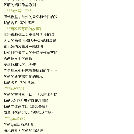
· 艺萌的拓印作品系列
【***加州写生回忆】
· 俄式教堂，加州的天空和任性的我
· 我的名片--写生酒庄
【***画和它背后的故事3】
· 哪种孤独你认为更孤独？-创作者
· 太太的画像·缅甸人丹佐·爱和温暖
· 索尼娅的故事和一幅鸟图
· 我心目中最伟大的哥特派作家艾伦
· 给两位女士的画像
· 安琪拉和我的小天使
· 你是用三个标志就能猜到的牛人吗
· 艺萌的新苹果铅笔的展示
· 我的名片--写生酒庄
【***3D作品】
· 艺萌的吉祥画（话）《风声水起捞
· 我的3D作品-悠游自在沙滩情
· 我的立体画作II《层峦叠嶂》
· 孩童时代的记忆（我的3D作品）
【***ipad绘画】
· 艺萌ipad绘画系列6
· 海风诗社为艺萌的画题诗