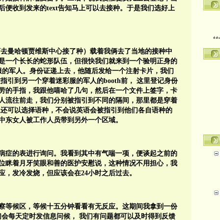
便收到发来的text告知马上可以去接种。于是我们选好上
转
下去曼哈顿贾维斯中心接了种）载着我俩去了当地的接种中
是一个长长的蛇形队伍，但很快我们就来到一个验明正身的
彩服的军人。身份证递上去，他随后发给一个注射卡片，我们
指引到另一个穿着迷彩服的军人的booth前， 这里登记身份
劳的手指，我跟他嘻哈了几句，然后在一个文件上签字，卡
人流往前走，我们分别被指引到不同的隔间，那里都是穿着
像还可以选择语种，不会说英语会被指引到他们各自语种的
中东女人被工作人员带到另外一个区域。
病症的表进行询问。我看到其中有气喘一项，便谈起之前的
位眯着月牙笑眼和善的医护安慰说，这种情况不用担心，我
应，发冷发烧，但应该会在24小时之后过去。
察等候区，等候十五分钟看看有无反应。这期间我拿到一份
们会每天定时发信息问候， 我们有问题都可以及时得到反馈