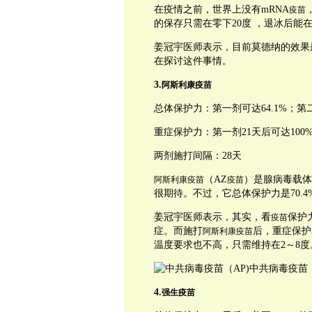
在疫情之前，世界上没有mRNA
疫苗
的保存只需在零下20度 ，退冰后能
姜冠宇医师表示，目前莫德纳的效果
在探讨这件事情。
3.
阿斯利康疫苗
总体保护力：第一剂可达64.1%；第二
重症保护力：第一剂21天后可达100
两剂施打间隔：28天
（AZ
）是腺病毒载体
阿斯利康疫苗
疫苗
很期待。不过，它总体保护力是70.4
姜冠宇医师表示，其实，看
保护
疫苗
症。而施打
后，重症保护
阿斯利康疫苗
温度要求也不高，只需维持在2～8度
中共病毒疫苗（
4.
强生疫苗