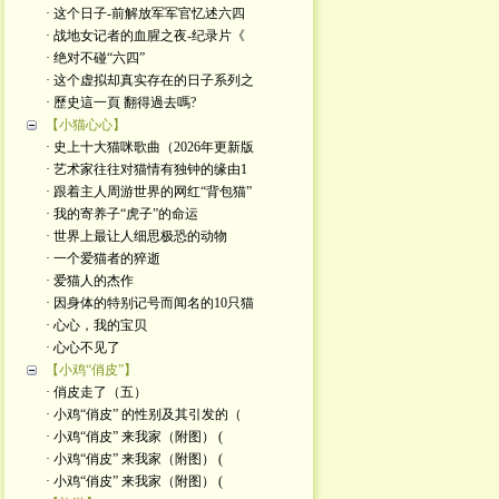
· 这个日子-前解放军军官忆述六四
· 战地女记者的血腥之夜-纪录片《
· 绝对不碰“六四”
· 这个虚拟却真实存在的日子系列之
· 歷史這一頁 翻得過去嗎?
【小猫心心】
· 史上十大猫咪歌曲（2026年更新版
· 艺术家往往对猫情有独钟的缘由1
· 跟着主人周游世界的网红“背包猫”
· 我的寄养子“虎子”的命运
· 世界上最让人细思极恐的动物
· 一个爱猫者的猝逝
· 爱猫人的杰作
· 因身体的特别记号而闻名的10只猫
· 心心，我的宝贝
· 心心不见了
【小鸡“俏皮”】
· 俏皮走了（五）
· 小鸡“俏皮” 的性别及其引发的（
· 小鸡“俏皮” 来我家（附图） (
· 小鸡“俏皮” 来我家（附图） (
· 小鸡“俏皮” 来我家（附图） (