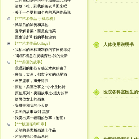
· 三种雪山别样情和朱迪嘉兰的别样
· 请放下枪，到我的薰衣草田来吧
· 关于一个夏和四个春的系列作品说
【***艺术作品-手机涂鸦】
· 风暴后的涂鸦和其他
· 夏季解暑菜：西瓜皮泡菜
· 医生诊所和我的手机涂鸦
【***艺术作品Collage】
人体使用说明书
· 我拍出的画和我制作的节日祝愿灯
· “希望”栖息在灵魂深处-我的最新
【***卖画的故事】
· 我遇到的那些专骗艺术家的骗子
· 疫情，卖画，都市宅女的鸡尾酒
· 画界盛事，旗开得胜
· 原创：卖画故事之~小小丘比特
医院各科室医生的
· 原创系列：卖画故事之-远方的萨
· 给两位女士的画像
· 安琪拉和我的小天使
· 卖画的故事系列-黑猫
· 我卖出第一幅画的故事（附画）
【***版画拓印印章】
· 艺萌的另类版画油印作品
· 艺萌的拓印作品系列