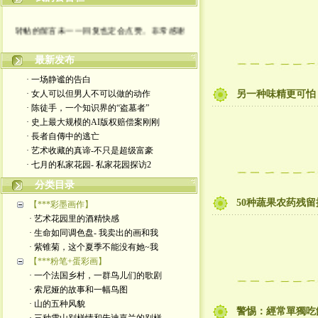
转帖的留言未一一回复也定会点赞。非常感谢
yimengling53@yahoo.com
最新发布
有意收藏者请私信我，感谢一贯支持
· 一场静谧的告白
· 女人可以但男人不可以做的动作
另一种味精更可怕
政治转载不一定代表本人意见
· 陈徒手，一个知识界的“盗墓者”
· 史上最大规模的AI版权赔偿案刚刚
艺术博客：https://yimengl.blog
· 長者自傳中的逃亡
· 艺术收藏的真谛-不只是超级富豪
目录中标注星号的为本人艺术原创
· 七月的私家花园- 私家花园探访2
分类目录
50种蔬果农药残
【***彩墨画作】
· 艺术花园里的酒精快感
· 生命如同调色盘- 我卖出的画和我
· 紫锥菊，这个夏季不能没有她~我
【***粉笔+蛋彩画】
· 一个法国乡村，一群鸟儿们的歌剧
· 索尼娅的故事和一幅鸟图
· 山的五种风貌
警惕：經常單獨吃