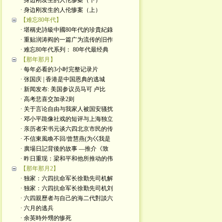
· 身边刚发生的人伦惨案（下）
· 身边刚发生的人伦惨案（上）
【难忘80年代】
· 堪稱史詩級中國80年代的珍貴紀錄
· 重贴润涛阎的一篇广为流传的旧作
· 难忘80年代系列： 80年代最经典
【那年那月】
· 每年必看的3小时完整记录片
· 张国庆 | 香港是中国恩典的逃城
· 新闻发布: 美国参议员马可 卢比
· 高考悲喜交加录2则
· 关于言论自由与我家人被国安骚扰
· 邓小平跪像社戏的短评与上海独立
· 亲历者宋书元谈六四北京市民的传
· 不信東風喚不回/曾慧燕(为巜我是
· 廣場日記背後的故事 —推介《致
· 昨日重现：梁和平和他所推动的伟
【那年那月2】
· 独家：六四抗命军长徐勤先司机解
· 独家：六四抗命军长徐勤先司机刘
· 六四親歷者与自己的海二代對談六
· 六月的逃兵
· 余英時外甥的惨死