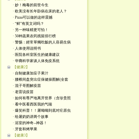
· 妙！梅毒的前世今生
· 欧美没有长年卧病在床的老人？
· Pizza可以做的这样震撼
· “鲜”有英文词吗？
· 另一种味精更可怕！
· 50种蔬果农药残留排行榜
· 警惕：經常單獨吃飯的人容易生病
· 人体使用说明书
· 医院各科室医生的健康建议
· 华裔科学家谈人体免疫系统
【健康2】
· 自制健康加应子果汁
· 腰椎间盘突出症保健操图解(全套
· 混子哥图解疫苗
· 老雷说疫苗
· 如何有尊严地离开世界（含珍贵照
· 看中医看西医我的气喘
· 爆笑科普！！屠呦呦到底对疟原虫
· 给屠奶奶讲两个故事
· 浴室的神奇--神器！
· 牙套和烤苹果
【健康3】