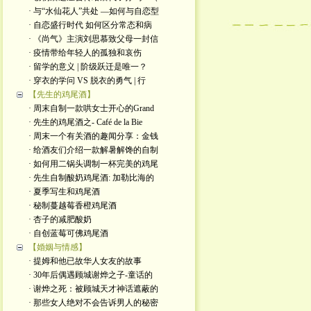
· 与“水仙花人”共处 —如何与自恋型
· 自恋盛行时代 如何区分常态和病
· 《尚气》主演刘思慕致父母一封信
· 疫情带给年轻人的孤独和哀伤
· 留学的意义 | 阶级跃迁是唯一？
· 穿衣的学问 VS 脱衣的勇气 | 行
【先生的鸡尾酒】
· 周末自制一款哄女士开心的Grand
· 先生的鸡尾酒之- Café de la Bie
· 周末一个有关酒的趣闻分享：金钱
· 给酒友们介绍一款解暑解馋的自制
· 如何用二锅头调制一杯完美的鸡尾
· 先生自制酸奶鸡尾酒: 加勒比海的
· 夏季写生和鸡尾酒
· 秘制蔓越莓香橙鸡尾酒
· 杏子的减肥酸奶
· 自创蓝莓可佛鸡尾酒
【婚姻与情感】
· 提姆和他已故华人女友的故事
· 30年后偶遇顾城谢烨之子-童话的
· 谢烨之死：被顾城天才神话遮蔽的
· 那些女人绝对不会告诉男人的秘密