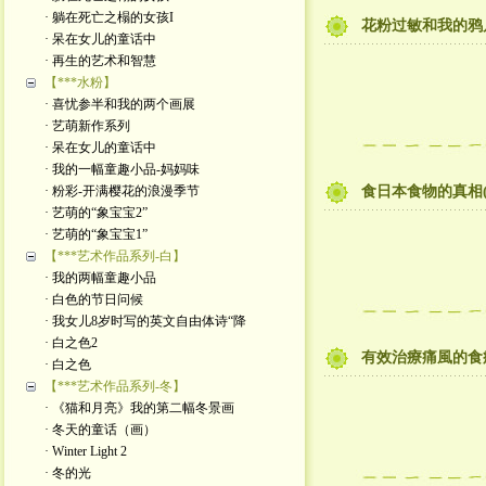
· 躺在死亡之榻的女孩I
花粉过敏和我的鸦
· 呆在女儿的童话中
· 再生的艺术和智慧
【***水粉】
· 喜忧参半和我的两个画展
· 艺萌新作系列
· 呆在女儿的童话中
· 我的一幅童趣小品-妈妈味
· 粉彩-开满樱花的浪漫季节
食日本食物的真相
· 艺萌的“象宝宝2”
· 艺萌的“象宝宝1”
【***艺术作品系列-白】
· 我的两幅童趣小品
· 白色的节日问候
· 我女儿8岁时写的英文自由体诗“降
· 白之色2
有效治療痛風的食
· 白之色
【***艺术作品系列-冬】
· 《猫和月亮》我的第二幅冬景画
· 冬天的童话（画）
· Winter Light 2
· 冬的光