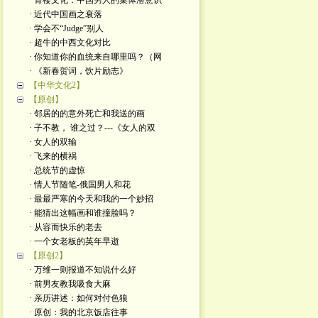
· 青楼文化：中国男人的集体潜意识
· 近代中国画之衰落
· 学会不“Judge”别人
· 超牛的中西文化对比
· 你知道你的血统来自哪里吗？（网
· 《新春贺词，饮片励志》
【中华文化2】
【原创】
· 邻居的的意外死亡和我送的画
· 子不教， 谁之过？---《女人的双
· 女人的双输
· 飞来的横祸
· 总统节的虚惊
· 情人节随笔-俄国男人和花
· 最最严寒的今天和我的一个妙招
· 能猜出这幅画和谁撞脸吗？
· 从容而快乐的老去
· 一个女老板的英年早逝
【原创2】
· 万维一则报道不知说什么好
· 前男友教我吸食大麻
· 亲历讲述：如何对付色狼
· 原创：我的北京饭店往事