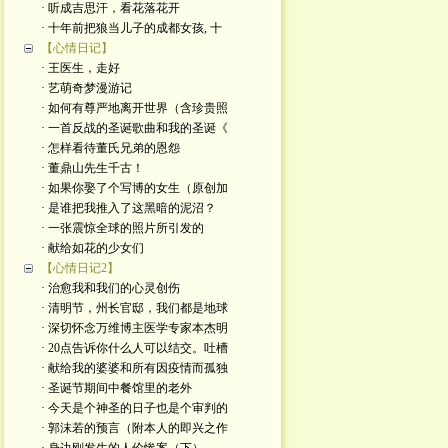
· 听成吉思汗，看花落花开
· 十年前把狼当儿子的成都女孩, 十
【心情日记】
· 王医生，走好
· 艺萌奇梦漫游记
· 如何有尊严地离开世界（含珍贵照
· 一首反战的圣诞歌曲和我的圣诞《
· 怎样看待董氏兄弟的恩怨
· 董鼎山先生千古！
· 如果你娶了个写博的女生（原创加
· 是谁把我推入了这黑暗的泥沼？
· 一张震惊全球的照片所引发的
· 献给如花的少女们
【心情日记2】
· 治愈我和我们的心灵创伤
· 清明节，州长官邸，我们都是地球
· 深切怀念万维博主医学专家本杰明
· 20点告诉你什么人可以结交。吐槽
· 献给我的婆婆和所有因疫情而孤独
· 圣诞节期间中餐馆里的老外
· 今天是个神圣的日子也是个审判的
· 郭沫若的预言（附本人的即兴之作