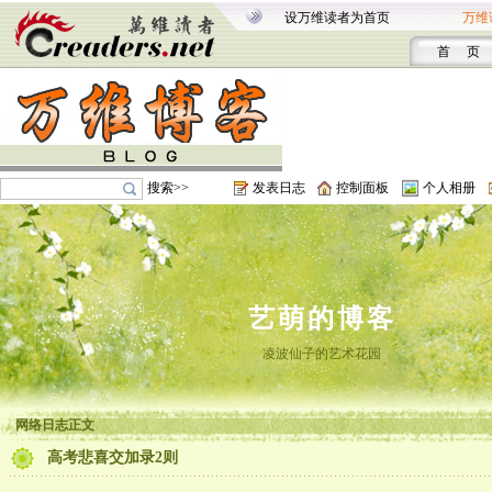
设万维读者为首页
万维
首 页
搜索>>
发表日志
控制面板
个人相册
艺萌的博客
凌波仙子的艺术花园
网络日志正文
高考悲喜交加录2则