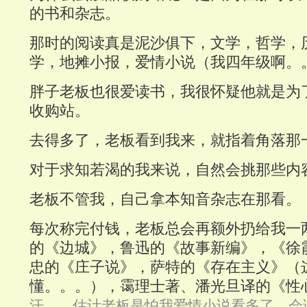
的书和杂志。
那时的阅读真是泥沙俱下，文学，哲学，
学，地摊小报，爱情小说（我四年级啊。
胖子老板也很爱读书，我很怀疑他就是为
收购站。
去得多了，老板看到我来，就指着角落那
对于求知若渴的我来说，自然会挑那些内
老板不管我，自己拿本知音杂志在那看。
每次称完付钱，老板总会再额外扔给我一
的《边城》，鲁迅的《故事新编》，《徐
忠的《庄子说》，萨特的《存在主义》（
懂。。。），霭理士著、潘光旦译的《性
汗。。估计老板是怕我爱情小说看多了，会