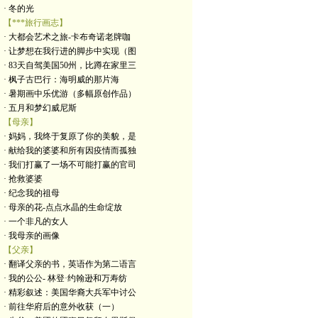
· 冬的光
【***旅行画志】
· 大都会艺术之旅-卡布奇诺老牌咖
· 让梦想在我行进的脚步中实现（图
· 83天自驾美国50州，比蹲在家里三
· 枫子古巴行：海明威的那片海
· 暑期画中乐优游（多幅原创作品）
· 五月和梦幻威尼斯
【母亲】
· 妈妈，我终于复原了你的美貌，是
· 献给我的婆婆和所有因疫情而孤独
· 我们打赢了一场不可能打赢的官司
· 抢救婆婆
· 纪念我的祖母
· 母亲的花-点点水晶的生命绽放
· 一个非凡的女人
· 我母亲的画像
【父亲】
· 翻译父亲的书，英语作为第二语言
· 我的公公- 林登·约翰逊和万寿纺
· 精彩叙述：美国华裔大兵军中讨公
· 前往华府后的意外收获（一）