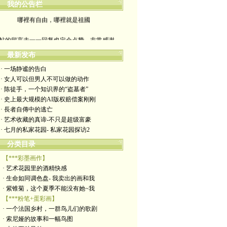
我的公告栏
哪裡有自由，哪裡就是祖國
帖的留言未一一回复也定会点赞。非常感谢
yimengling53@yahoo.com
最新发布
· 一场静谧的告白
有意收藏者请私信我，感谢一贯支持
· 女人可以但男人不可以做的动作
· 陈徒手，一个知识界的“盗墓者”
政治转载不一定代表本人意见
· 史上最大规模的AI版权赔偿案刚刚
· 長者自傳中的逃亡
艺术博客：https://yimengl.blog
· 艺术收藏的真谛-不只是超级富豪
· 七月的私家花园- 私家花园探访2
目录中标注星号的为本人艺术原创
分类目录
【***彩墨画作】
· 艺术花园里的酒精快感
· 生命如同调色盘- 我卖出的画和我
· 紫锥菊，这个夏季不能没有她~我
【***粉笔+蛋彩画】
· 一个法国乡村，一群鸟儿们的歌剧
· 索尼娅的故事和一幅鸟图