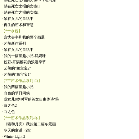
· 躺在死亡之榻的女孩III（结局篇
· 躺在死亡之榻的女孩II
· 躺在死亡之榻的女孩I
· 呆在女儿的童话中
· 再生的艺术和智慧
【***水粉】
· 喜忧参半和我的两个画展
· 艺萌新作系列
· 呆在女儿的童话中
· 我的一幅童趣小品-妈妈味
· 粉彩-开满樱花的浪漫季节
· 艺萌的“象宝宝2”
· 艺萌的“象宝宝1”
【***艺术作品系列-白】
· 我的两幅童趣小品
· 白色的节日问候
· 我女儿8岁时写的英文自由体诗“降
· 白之色2
· 白之色
【***艺术作品系列-冬】
· 《猫和月亮》我的第二幅冬景画
· 冬天的童话（画）
· Winter Light 2