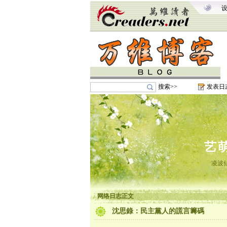
搜索>>
发表日
艺
凌波
网络日志正文
沈思錄：民主黨人的謊言籌碼