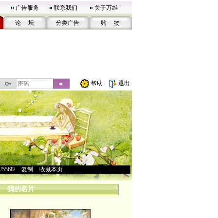
广告服务
联系我们
关于万维
论 坛
分类广告
购 物
帮助
退出
u/5568/
>
复制
>
收藏本页
我的名片