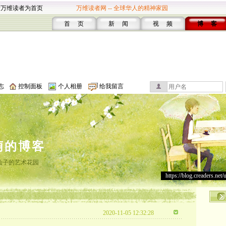
设万维读者为首页
万维读者网 -- 全球华人的精神家园
首 页
新 闻
视 频
博 客
志
控制面板
个人相册
给我留言
萌的博客
仙子的艺术花园
https://blog.creaders.net/
2020-11-05 12:32:28