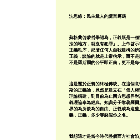
沈思錄：民主黨人的謊言籌碼
蘇格蘭啓蒙哲學認為，正義既是一種
法的地方，就沒有犯罪」。上帝啓示
正義秩序，那麼任何人自我建構的所
正義，談論的就是上帝啓示，而不是
不是羅斯爾的公平即正義，更不是每
這是關於正義的終極傳統。在這個意
斯的正義論，竟然是建立在「個人權
理論構建，到目前為止西方思想界對
義理論奉為經典。知識分子靠著羅爾
界的為所欲為的自由。正義成為這些
義，正義，多少罪惡假你之名。
我想這才是當今時代整個西方社會陷