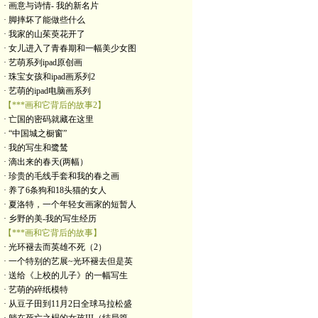
· 画意与诗情- 我的新名片
· 脚摔坏了能做些什么
· 我家的山茱萸花开了
· 女儿进入了青春期和一幅美少女图
· 艺萌系列ipad原创画
· 珠宝女孩和ipad画系列2
· 艺萌的ipad电脑画系列
【***画和它背后的故事2】
· 亡国的密码就藏在这里
· “中国城之橱窗”
· 我的写生和鹭鸶
· 滴出来的春天(两幅）
· 珍贵的毛线手套和我的春之画
· 养了6条狗和18头猫的女人
· 夏洛特，一个年轻女画家的短暂人
· 乡野的美-我的写生经历
【***画和它背后的故事】
· 光环褪去而英雄不死（2）
· 一个特别的艺展~光环褪去但是英
· 送给《上校的儿子》的一幅写生
· 艺萌的碎纸模特
· 从豆子田到11月2日全球马拉松盛