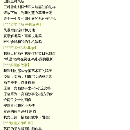
· 山的五种风貌
· 三种雪山别样情和朱迪嘉兰的别样
· 请放下枪，到我的薰衣草田来吧
· 关于一个夏和四个春的系列作品说
【***艺术作品-手机涂鸦】
· 风暴后的涂鸦和其他
· 夏季解暑菜：西瓜皮泡菜
· 医生诊所和我的手机涂鸦
【***艺术作品Collage】
· 我拍出的画和我制作的节日祝愿灯
· “希望”栖息在灵魂深处-我的最新
【***卖画的故事】
· 我遇到的那些专骗艺术家的骗子
· 疫情，卖画，都市宅女的鸡尾酒
· 画界盛事，旗开得胜
· 原创：卖画故事之~小小丘比特
· 原创系列：卖画故事之-远方的萨
· 给两位女士的画像
· 安琪拉和我的小天使
· 卖画的故事系列-黑猫
· 我卖出第一幅画的故事（附画）
【***版画拓印印章】
· 艺萌的另类版画油印作品