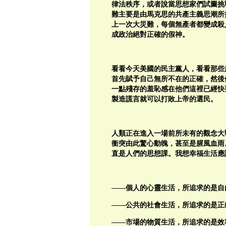
律法秩序，或者說當思想家們試圖挑
難主要是由馬克思的共產主義思潮所
上一次大災難，每個無產者都變成殺
成政治絕對正確的假神。
看看今天美國的民主黨人，看看那些
首先賦予自己無所不在的正確，然後
一點殘存的羞恥感在他們這裡已經快
製造謊言就可以打敗上帝的選民。
人類正在進入一場前所未有的觀念大
衝突由此驚心動魄，甚至是腥風血雨
直是人們的思想課。我想幸福生活應
——個人的心靈生活，所追求的是自
——公共的社會生活，所追求的是正
——市場的物質生活，所追求的是效