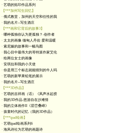
· 艺萌的拓印作品系列
【***加州写生回忆】
· 俄式教堂，加州的天空和任性的我
· 我的名片--写生酒庄
【***画和它背后的故事3】
· 哪种孤独你认为更孤独？-创作者
· 太太的画像·缅甸人丹佐·爱和温暖
· 索尼娅的故事和一幅鸟图
· 我心目中最伟大的哥特派作家艾伦
· 给两位女士的画像
· 安琪拉和我的小天使
· 你是用三个标志就能猜到的牛人吗
· 艺萌的新苹果铅笔的展示
· 我的名片--写生酒庄
【***3D作品】
· 艺萌的吉祥画（话）《风声水起捞
· 我的3D作品-悠游自在沙滩情
· 我的立体画作II《层峦叠嶂》
· 孩童时代的记忆（我的3D作品）
【***ipad绘画】
· 艺萌ipad绘画系列6
· 海风诗社为艺萌的画题诗