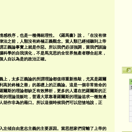
情感秩序，也是一種傳統理性。《羅馬書》說，「在沒有律
律法之前，人類沒有終極正義觀念。當人類已經傾聽到上帝
謂正義論事實上就是作惡。所以我們必須強調，當我們談論
腦科學的自我演化，不是馬克思的全世界無產者聯合起來，
個人自以為是的政治正確。
義上，太多正義論的所謂理論都值得重新推敲，尤其是羅爾
利高於終極之善」的基礎上的正義論。這是一個非常致命的
羅爾斯的理論都缺乏有效辨析，更多的人還在把羅爾斯的正
斯的理論混飯吃，普通大眾靠著羅爾斯的理論追求一種無邊
人胡作非為的藉口。所以這個時候我們可以悲愴地說，正
入左傾自由意志主義的主要原因。當思想家們背離了上帝的