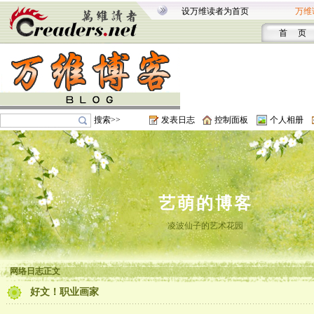
设万维读者为首页
万维
首 页
搜索>>
发表日志
控制面板
个人相册
艺萌的博客
凌波仙子的艺术花园
网络日志正文
好文！职业画家