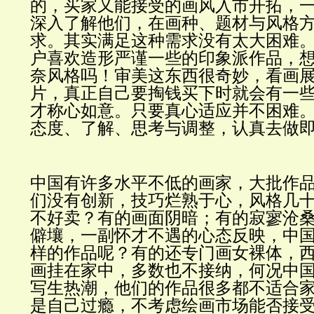
的，买家又能接受的画风入市开拓，
深入了解他们，在画种、题材与风格
求。其实满足这种需求没有太大困难
户喜欢造形严谨一些的印象派作品，
奈风格吗！审美这东西很奇妙，看画
片，真正自己要掏钱买下时就会有一
才称心如意。只要真心适应并不困难
态度、了解、思考与调整，认真去做
中国有许多水平不低的画家，大批作
们没有创新，技巧烂熟于心，风格几
不好卖？有的画面阴暗；有的寂寥沧
僻壤，一副怀才不遇的心态反映，中
样的作品呢？有的还专门画女裸体，
画挂在家中，多数也不接纳，何况中
写生热潮，他们的作品很多都不适合
是自己过瘾，不考虑绘画市场能否接