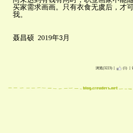
买家需求画画。只有衣食无虞后，才
我。
聂昌硕
2019
年
月
3
浏览(3223)
(1)