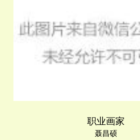
职业画家
聂昌硕