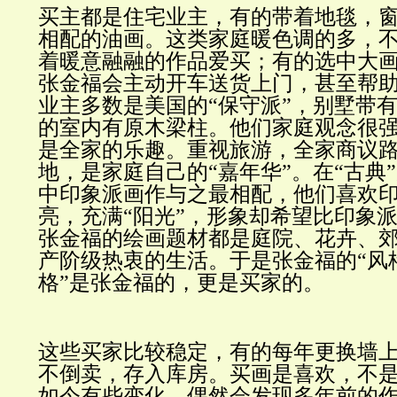
买主都是住宅业主，有的带着地毯，
相配的油画。这类家庭暖色调的多，
着暖意融融的作品爱买；有的选中大
张金福会主动开车送货上门，甚至帮
业主多数是美国的“保守派”，别墅带有
的室内有原木梁柱。他们家庭观念很
是全家的乐趣。重视旅游，全家商议
地，是家庭自己的“嘉年华”。在“古典
中印象派画作与之最相配，他们喜欢
亮，充满“阳光”，形象却希望比印象
张金福的绘画题材都是庭院、花卉、
产阶级热衷的生活。于是张金福的“风格
格”是张金福的，更是买家的。
这些买家比较稳定，有的每年更换墙
不倒卖，存入库房。买画是喜欢，不
如今有些变化，偶然会发现多年前的