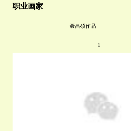
职业画家
聂昌硕作品
1