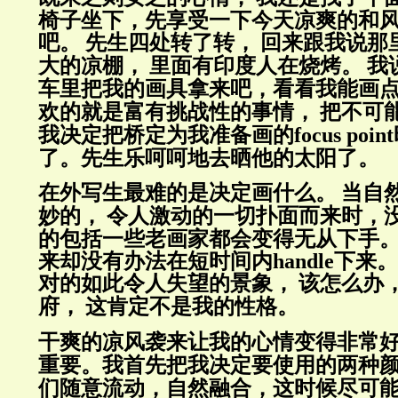
椅子坐下，先享受一下今天凉爽的和
吧。
先生四处转了转，
回来跟我说那
大的凉棚，
里面有印度人在烧烤。
我
车里把我的画具拿来吧，看看我能画
欢的就是富有挑战性的事情，
把不可
我决定把桥定为我准备画的
focus point
了。先生乐呵呵地去晒他的太阳了。
在外写生最难的是决定画什么。
当自
妙的，
令人激动的一切扑面而来时，
的包括一些老画家都会变得无从下手
来却没有办法在短时间内
handle
下来。
对的如此令人失望的景象，
该怎么办
府，
这肯定不是我的性格。
干爽的凉风袭来让我的心情变得非常
重要。我首先把我决定要使用的两种
们随意流动，自然融合，这时候尽可