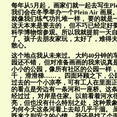
每年从
5
月起，
画家们就一起去写生
Pl
我们会在冬季举办一个
Plein Air
画展
就像我们练气功扎堆一样，
要的就是
这天本来是要去的，
但不巧已经定好
科学博物馆参观。所以我就提前一天
了。孩子去朋友家玩，太好了，
难得
散心。
这个地点
我从未来过。
大约
40
分钟的
园还不错，
但对准备画画的我来说真
小小的公园，像所有社区的公园一样
千，
滑滑梯
……
。四面环顾之下，公
过去的一个小凉亭，可有工人在里面
的看点是旁边有一条河和一座桥。这
经过过，
对岸是住家。以前看着河水
亮，
但也没有什么特别之处，这种景
为何今天这条河看上去却几乎干涸。
既来之则安之的心情，
我还是找了个