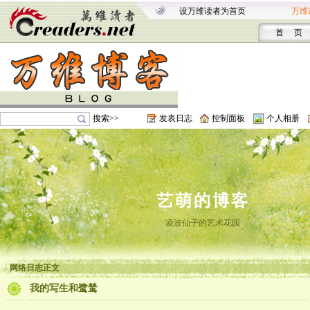
设万维读者为首页
万维
首 页
搜索>>
发表日志
控制面板
个人相册
艺萌的博客
凌波仙子的艺术花园
网络日志正文
我的写生和鹭鸶