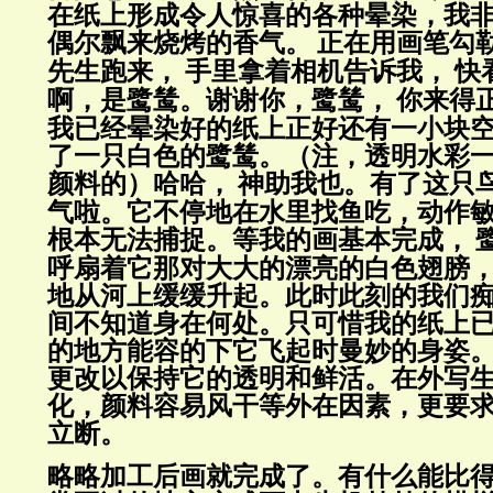
在纸上形成令人惊喜的各种晕染，我
偶尔飘来烧烤的香气。
正在用画笔勾
先生跑来，
手里拿着相机告诉我，
快
啊，是鹭鸶。谢谢你，鹭鸶，
你来得
我已经晕染好的纸上正好还有一小块
了一只白色的鹭鸶。
（注，透明水彩
颜料的）
哈哈，
神助我也。有了这只
气啦。它不停地在水里找鱼吃，动作
根本无法捕捉。等我的画基本完成，
呼扇着它那对大大的漂亮的白色翅膀
地从河上缓缓升起。此时此刻的我们
间不知道身在何处。只可惜我的纸上
的地方能容的下它飞起时曼妙的身姿
更改以保持它的透明和鲜活。
在外写
化，颜料容易风干等外在因素，更要
立断。
略略加工后画就完成了。有什么能比