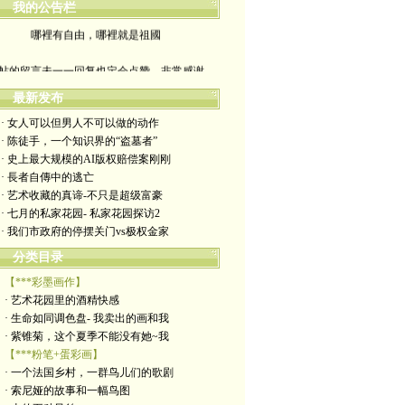
我的公告栏
哪裡有自由，哪裡就是祖國
帖的留言未一一回复也定会点赞。非常感谢
yimengling53@yahoo.com
最新发布
· 女人可以但男人不可以做的动作
有意收藏者请私信我，感谢一贯支持
· 陈徒手，一个知识界的“盗墓者”
· 史上最大规模的AI版权赔偿案刚刚
政治转载不一定代表本人意见
· 長者自傳中的逃亡
· 艺术收藏的真谛-不只是超级富豪
艺术博客：https://yimengl.blog
· 七月的私家花园- 私家花园探访2
· 我们市政府的停摆关门vs极权金家
目录中标注星号的为本人艺术原创
分类目录
【***彩墨画作】
· 艺术花园里的酒精快感
· 生命如同调色盘- 我卖出的画和我
· 紫锥菊，这个夏季不能没有她~我
【***粉笔+蛋彩画】
· 一个法国乡村，一群鸟儿们的歌剧
· 索尼娅的故事和一幅鸟图