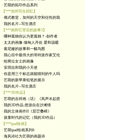
· 艺萌的拓印作品系列
【***加州写生回忆】
· 俄式教堂，加州的天空和任性的我
· 我的名片--写生酒庄
【***画和它背后的故事3】
· 哪种孤独你认为更孤独？-创作者
· 太太的画像·缅甸人丹佐·爱和温暖
· 索尼娅的故事和一幅鸟图
· 我心目中最伟大的哥特派作家艾伦
· 给两位女士的画像
· 安琪拉和我的小天使
· 你是用三个标志就能猜到的牛人吗
· 艺萌的新苹果铅笔的展示
· 我的名片--写生酒庄
【***3D作品】
· 艺萌的吉祥画（话）《风声水起捞
· 我的3D作品-悠游自在沙滩情
· 我的立体画作II《层峦叠嶂》
· 孩童时代的记忆（我的3D作品）
【***ipad绘画】
· 艺萌ipad绘画系列6
· 海风诗社为艺萌的画题诗