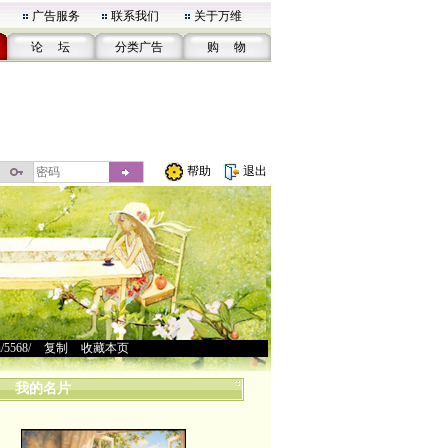
广告服务
联系我们
关于万维
论 坛
分类广告
购 物
帮助
退出
u/5568/
>
复制
>
收藏本页
我的名片