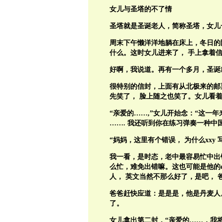
女儿与圣塔的不了情
圣塔就是圣诞老人，简称圣塔，女儿
周末下午懒洋洋地躺在床上，冬日的
什么。这时女儿进来了，
手上拿着信
好啊，我说道。再有一个多月，圣诞
很特别的信封，上面有从北极来的邮
先笑了，
脸上随之也笑了。女儿看
“亲爱的
……,
”女儿开始念：“这一年
…….
我还听到你在练习弹奏一种中
“妈妈，这里有个错误，
为什么
xxy
我一看，是时态，老中最容易忙中出
么忙，难免出错嘛。这也可能是他的
人，
英文当然不那么好了，是吧，
爸爸赶快应道：是是是，他是丹麦人
了。
女儿拿出第二封，“亲爱的
……
，我