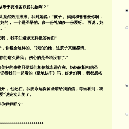
做等于要准备双份礼物啊？”
儿竟然热泪滚滚。我对她说：“孩子，
妈妈和爸爸爱你啊，
妈妈的，
一个是圣塔的。多一份礼物多一份爱呀。
再说，妈
。”
爱我，
我不知道该怎样报答你们”
子，
你也会这样的。”我拍拍她，这孩子真懂感情。
你们这么爱我；
伤心的是圣塔没有了
.”
切美好的事物只要我们相信就永远存在。妈妈依旧相信圣
还记得我们一起看的《极地快车》吗，好梦幻啊，
我都想搭
离开，
他还在。我要永远保留圣塔给我的信，每当看到，我
爱”说完女儿笑了。
是你妈妈吧？”
。
**********************