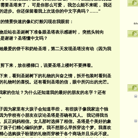
不需要圣塔来了，
可是你那么可爱，
我怎么能不来呢，
我还
的进步。你还保留着我上次送你的中文字典吗？
……”
转
节的情景快速的像幻灯般闪现在我眼前：
物后站在圣诞树下准备跟圣塔表示感谢时，
突然头转向
还是谢谢？圣塔懂中文吗？
她最爱的饼干和奶给圣塔，第二天发现圣塔没有动（因为我
，剪下来，放在楼梯口，说要圣塔上楼时不要摔着。
下来，看到圣诞树下的礼物的兴奋之情，拆开包装时看到圣
的礼物时的喜悦。还有看到圣塔的信，眼中所闪出的光芒。
我家的住址？为什么还知道我的最好的朋友的名字？还有
”
子因为家里有大孩子会知道早些，
有些孩子像
我家这个独
因为学校有小朋友在议论圣塔是否确有其人。
我记得我当
。反正妈妈相信。女儿那时选择了相信。圣塔是个美好的象
了孩子们精心编织的梦。我不想那么早拆穿这个梦。我喜欢
精心选购孩子盼望的礼物而穿梭于各个商场并且乐此不疲。