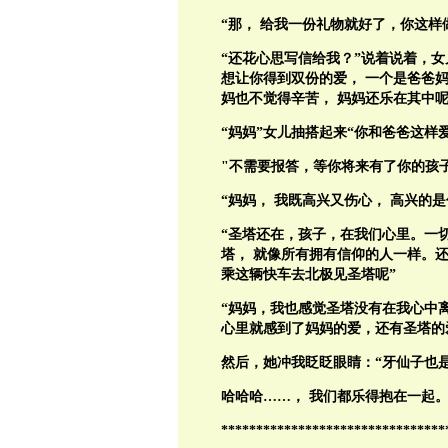
“那，
给我一份礼物就好了，你这样
“还花心思写信给我？”说着说着，女
想让你得到双份的爱，
一个是爸爸
妈也不觉得辛苦，
妈妈还乐在其中呢
“妈妈”女儿抽搭起来“你和爸爸这样
"
不需要报答，等你将来有了你的孩
“妈妈，
我既高兴又伤心，
高兴的是
“
圣塔还在，孩子，在我们心里。一
塔，
就像所有拥有信仰的人一样。
乘这辆快车去北极见圣塔呢”
“妈妈，我也感觉圣塔没有在我心中
心里就感到了妈妈的爱，还有圣塔的
然后，她冲我眨眨眼睛：“牙仙子也
哈哈哈
……
，
我们都乐得抱在一起
********************************