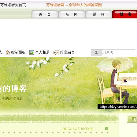
设万维读者为首页
万维读者网 -- 全球华人的精神家园
首 页
新 闻
视 频
博 客
志
控制面板
个人相册
给我留言
萌的博客
仙子的艺术花园
https://blog.creaders.net/
2013-11-15 10:39:00