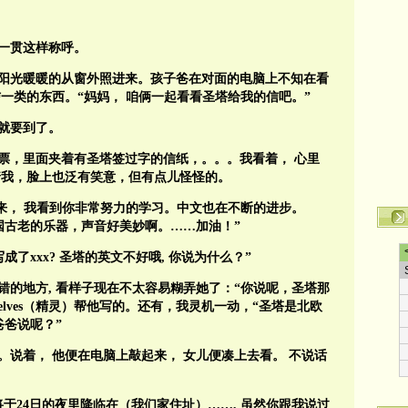
一贯这样称呼。
阳光暖暖的从窗外照进来。孩子爸在对面的电脑上不知在看
一类的东西。“妈妈，
咱俩一起看看圣塔给我的信吧。”
就要到了。
票，里面夹着有圣塔签过字的信纸，。。。我看着，
心里
着我，脸上也泛有笑意，但有点儿怪怪的。
来，
我看到你非常努力的学习。中文也在不断的进步。
国古老的乐器，声音好美妙啊。
……
加油！
”
写成了
xxx?
圣塔的英文不好哦
,
你说为什么？”
错的地方
,
看样子现在不太容易糊弄她了：“你说呢，圣塔那
elves
（精灵）帮他写的。还有，我灵机一动，“圣塔是北欧
爸爸说呢？”
。说着，
他便在电脑上敲起来，
女儿便凑上去看。
不说话
将于
24
日的夜里降临在（我们家住址）
……,
虽然你跟我说过