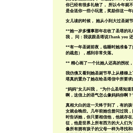
你已经有很多礼物了，
所以今年就
是会送你一些小玩意，奖励你这一年
女儿读的时候，
她从小到大过圣诞
**
她一岁多懂事那年在收了圣塔的礼
我，
问：我该跟圣塔说
Thank you
**
有一年圣诞前夜，临睡时她准备了
的疏忽），感到非常失落。
**
精心画了一个比她人还高的拐杖
我仿佛又看到她圣诞节早上从楼梯上
塔真的置办了她在给圣塔信中所要求
“妈妈”女儿叫我，
“为什么圣塔知道
啊，这信上的语气怎么像妈妈你啊？
真相大白的这一天终于到了，有的孩
女就会晚些。几年前她也曾问过我，
时告诉她，你只要相信他，
他就存在
征，
他是世界上所有西方的大人们为
像所有拥有孩子的父母一样为寻找和