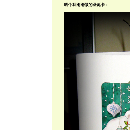
晒个我刚刚做的圣诞卡：