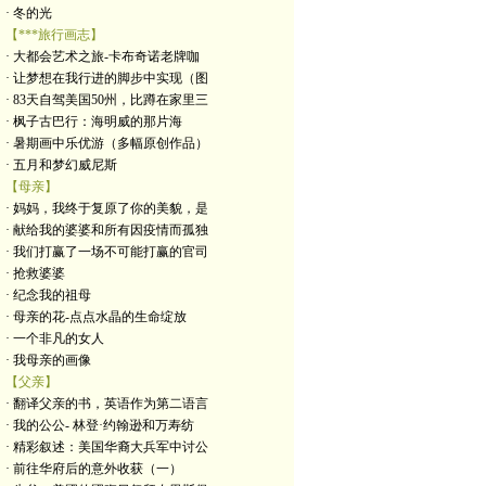
· 冬的光
【***旅行画志】
· 大都会艺术之旅-卡布奇诺老牌咖
· 让梦想在我行进的脚步中实现（图
· 83天自驾美国50州，比蹲在家里三
· 枫子古巴行：海明威的那片海
· 暑期画中乐优游（多幅原创作品）
· 五月和梦幻威尼斯
【母亲】
· 妈妈，我终于复原了你的美貌，是
· 献给我的婆婆和所有因疫情而孤独
· 我们打赢了一场不可能打赢的官司
· 抢救婆婆
· 纪念我的祖母
· 母亲的花-点点水晶的生命绽放
· 一个非凡的女人
· 我母亲的画像
【父亲】
· 翻译父亲的书，英语作为第二语言
· 我的公公- 林登·约翰逊和万寿纺
· 精彩叙述：美国华裔大兵军中讨公
· 前往华府后的意外收获（一）