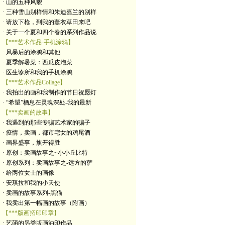
· 山的五种风貌
· 三种雪山别样情和朱迪嘉兰的别样
· 请放下枪，到我的薰衣草田来吧
· 关于一个夏和四个春的系列作品说
【***艺术作品-手机涂鸦】
· 风暴后的涂鸦和其他
· 夏季解暑菜：西瓜皮泡菜
· 医生诊所和我的手机涂鸦
【***艺术作品Collage】
· 我拍出的画和我制作的节日祝愿灯
· “希望”栖息在灵魂深处-我的最新
【***卖画的故事】
· 我遇到的那些专骗艺术家的骗子
· 疫情，卖画，都市宅女的鸡尾酒
· 画界盛事，旗开得胜
· 原创：卖画故事之~小小丘比特
· 原创系列：卖画故事之-远方的萨
· 给两位女士的画像
· 安琪拉和我的小天使
· 卖画的故事系列-黑猫
· 我卖出第一幅画的故事（附画）
【***版画拓印印章】
· 艺萌的另类版画油印作品