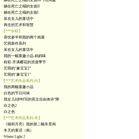
· 躺在死亡之榻的女孩III（结局篇
· 躺在死亡之榻的女孩II
· 躺在死亡之榻的女孩I
· 呆在女儿的童话中
· 再生的艺术和智慧
【***水粉】
· 喜忧参半和我的两个画展
· 艺萌新作系列
· 呆在女儿的童话中
· 我的一幅童趣小品-妈妈味
· 粉彩-开满樱花的浪漫季节
· 艺萌的“象宝宝2”
· 艺萌的“象宝宝1”
【***艺术作品系列-白】
· 我的两幅童趣小品
· 白色的节日问候
· 我女儿8岁时写的英文自由体诗“降
· 白之色2
· 白之色
【***艺术作品系列-冬】
· 《猫和月亮》我的第二幅冬景画
· 冬天的童话（画）
· Winter Light 2