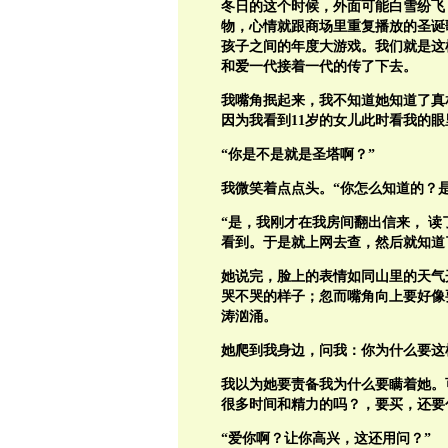
冬日的这个时候，外面可能白雪纷飞
物，心情就跟商场里重复播放的圣诞
孩子之间的年度大游戏。我们就是这
和爱一代接着一代的传了下去。
我嘴角抿起来，我不知道她知道了真
因为我看到
11
岁的女儿此时看我的眼
“你是不是就是圣塔啊？”
我微笑着点点头。“你怎么知道的？是
“是，我刚才在我房间翻出信来，
读
看到。于是就上网去查，然后就知道
她说完，脸上的表情如同山里的天气
哭不哭的样子；忽而嘴角向上要好像
涛汹涌。
她爬到我身边，问我：你为什么要这
我以为她要责备我为什么要瞒着她。
很多时间和精力的吗？，要买，还要
“爱你啊？让你高兴，这还用问？”