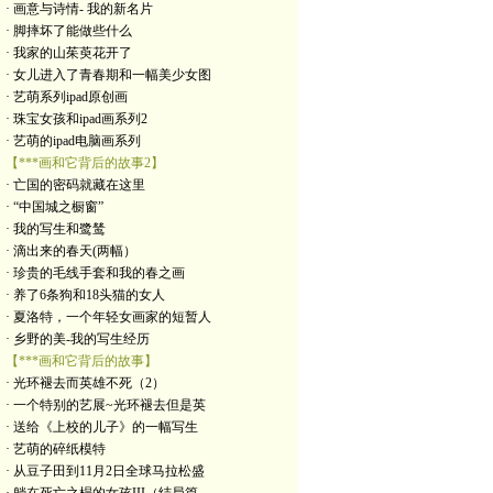
· 画意与诗情- 我的新名片
· 脚摔坏了能做些什么
· 我家的山茱萸花开了
· 女儿进入了青春期和一幅美少女图
· 艺萌系列ipad原创画
· 珠宝女孩和ipad画系列2
· 艺萌的ipad电脑画系列
【***画和它背后的故事2】
· 亡国的密码就藏在这里
· “中国城之橱窗”
· 我的写生和鹭鸶
· 滴出来的春天(两幅）
· 珍贵的毛线手套和我的春之画
· 养了6条狗和18头猫的女人
· 夏洛特，一个年轻女画家的短暂人
· 乡野的美-我的写生经历
【***画和它背后的故事】
· 光环褪去而英雄不死（2）
· 一个特别的艺展~光环褪去但是英
· 送给《上校的儿子》的一幅写生
· 艺萌的碎纸模特
· 从豆子田到11月2日全球马拉松盛