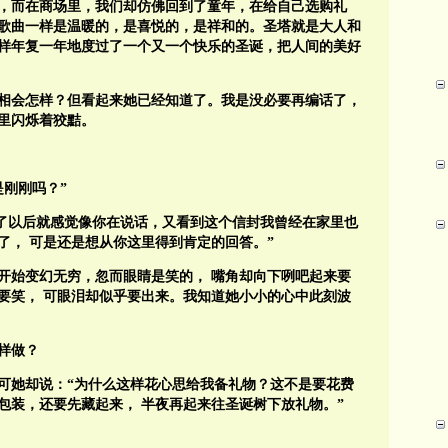
，而在商场里，我们却仿佛回到了童年，在给自己选购礼
歌曲一样是温暖的，是喜悦的，是祥和的。圣塔就是大人和
样年复一年地度过了一个又一个快乐的圣诞，把人间的美好
相会怎样？但看起来她已经知道了。我是没必要再编话了，
里闪烁着狡黠。
刚刚吗？”
了以后就感觉像你在说话，又看到这个信封我曾经在家里也
了，
可是还是想从你这里得到肯定的回答。”
开始变幻无穷，忽而眼睛是笑的，
嘴角却向下咧吧起来要
要笑，
可眼泪却似乎要出来。我知道她小小的心中此刻波
样做？
可她却说：“为什么这样花心思给我备礼物？这不是要花费
包装，还要先藏起来，
半夜再起来往圣诞树下放礼物。”