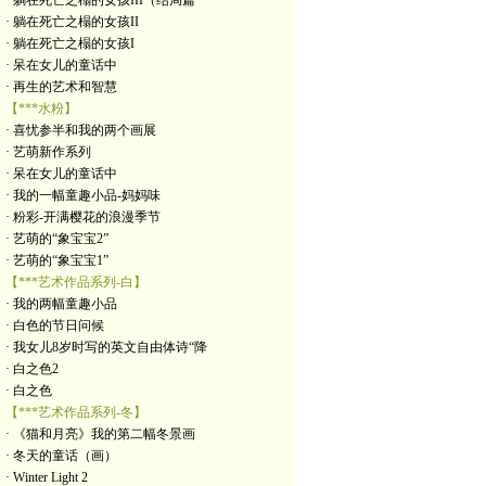
· 躺在死亡之榻的女孩III（结局篇
· 躺在死亡之榻的女孩II
· 躺在死亡之榻的女孩I
· 呆在女儿的童话中
· 再生的艺术和智慧
【***水粉】
· 喜忧参半和我的两个画展
· 艺萌新作系列
· 呆在女儿的童话中
· 我的一幅童趣小品-妈妈味
· 粉彩-开满樱花的浪漫季节
· 艺萌的“象宝宝2”
· 艺萌的“象宝宝1”
【***艺术作品系列-白】
· 我的两幅童趣小品
· 白色的节日问候
· 我女儿8岁时写的英文自由体诗“降
· 白之色2
· 白之色
【***艺术作品系列-冬】
· 《猫和月亮》我的第二幅冬景画
· 冬天的童话（画）
· Winter Light 2