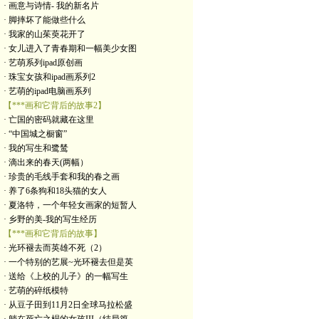
· 画意与诗情- 我的新名片
· 脚摔坏了能做些什么
· 我家的山茱萸花开了
· 女儿进入了青春期和一幅美少女图
· 艺萌系列ipad原创画
· 珠宝女孩和ipad画系列2
· 艺萌的ipad电脑画系列
【***画和它背后的故事2】
· 亡国的密码就藏在这里
· “中国城之橱窗”
· 我的写生和鹭鸶
· 滴出来的春天(两幅）
· 珍贵的毛线手套和我的春之画
· 养了6条狗和18头猫的女人
· 夏洛特，一个年轻女画家的短暂人
· 乡野的美-我的写生经历
【***画和它背后的故事】
· 光环褪去而英雄不死（2）
· 一个特别的艺展~光环褪去但是英
· 送给《上校的儿子》的一幅写生
· 艺萌的碎纸模特
· 从豆子田到11月2日全球马拉松盛