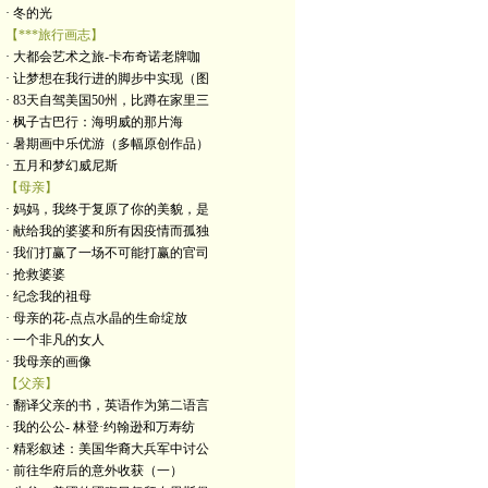
· 冬的光
【***旅行画志】
· 大都会艺术之旅-卡布奇诺老牌咖
· 让梦想在我行进的脚步中实现（图
· 83天自驾美国50州，比蹲在家里三
· 枫子古巴行：海明威的那片海
· 暑期画中乐优游（多幅原创作品）
· 五月和梦幻威尼斯
【母亲】
· 妈妈，我终于复原了你的美貌，是
· 献给我的婆婆和所有因疫情而孤独
· 我们打赢了一场不可能打赢的官司
· 抢救婆婆
· 纪念我的祖母
· 母亲的花-点点水晶的生命绽放
· 一个非凡的女人
· 我母亲的画像
【父亲】
· 翻译父亲的书，英语作为第二语言
· 我的公公- 林登·约翰逊和万寿纺
· 精彩叙述：美国华裔大兵军中讨公
· 前往华府后的意外收获（一）