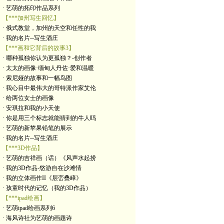
· 艺萌的拓印作品系列
【***加州写生回忆】
· 俄式教堂，加州的天空和任性的我
· 我的名片--写生酒庄
【***画和它背后的故事3】
· 哪种孤独你认为更孤独？-创作者
· 太太的画像·缅甸人丹佐·爱和温暖
· 索尼娅的故事和一幅鸟图
· 我心目中最伟大的哥特派作家艾伦
· 给两位女士的画像
· 安琪拉和我的小天使
· 你是用三个标志就能猜到的牛人吗
· 艺萌的新苹果铅笔的展示
· 我的名片--写生酒庄
【***3D作品】
· 艺萌的吉祥画（话）《风声水起捞
· 我的3D作品-悠游自在沙滩情
· 我的立体画作II《层峦叠嶂》
· 孩童时代的记忆（我的3D作品）
【***ipad绘画】
· 艺萌ipad绘画系列6
· 海风诗社为艺萌的画题诗