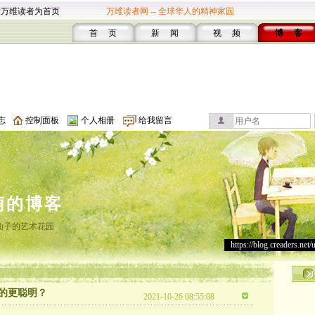
设万维读者为首页
万维读者网 -- 全球华人的精神家园
首 页
新 闻
视 频
博 客
志
控制面板
个人相册
给我留言
萌的博客
仙子的艺术花园
https://blog.creaders.net/
的更聪明？
2021-10-26 08:55:08