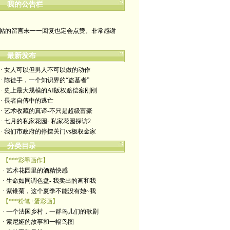
哪裡有自由，哪裡就是祖國
我的公告栏
帖的留言未一一回复也定会点赞。非常感谢
yimengling53@yahoo.com
最新发布
有意收藏者请私信我，感谢一贯支持
· 女人可以但男人不可以做的动作
· 陈徒手，一个知识界的“盗墓者”
政治转载不一定代表本人意见
· 史上最大规模的AI版权赔偿案刚刚
· 長者自傳中的逃亡
艺术博客：https://yimengl.blog
· 艺术收藏的真谛-不只是超级富豪
· 七月的私家花园- 私家花园探访2
目录中标注星号的为本人艺术原创
· 我们市政府的停摆关门vs极权金家
分类目录
【***彩墨画作】
· 艺术花园里的酒精快感
· 生命如同调色盘- 我卖出的画和我
· 紫锥菊，这个夏季不能没有她~我
【***粉笔+蛋彩画】
· 一个法国乡村，一群鸟儿们的歌剧
· 索尼娅的故事和一幅鸟图