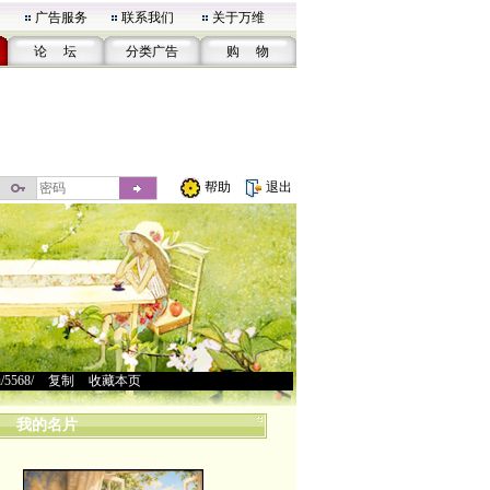
广告服务
联系我们
关于万维
论 坛
分类广告
购 物
帮助
退出
u/5568/
>
复制
>
收藏本页
我的名片