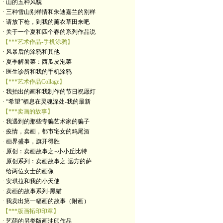
· 山的五种风貌
· 三种雪山别样情和朱迪嘉兰的别样
· 请放下枪，到我的薰衣草田来吧
· 关于一个夏和四个春的系列作品说
【***艺术作品-手机涂鸦】
· 风暴后的涂鸦和其他
· 夏季解暑菜：西瓜皮泡菜
· 医生诊所和我的手机涂鸦
【***艺术作品Collage】
· 我拍出的画和我制作的节日祝愿灯
· “希望”栖息在灵魂深处-我的最新
【***卖画的故事】
· 我遇到的那些专骗艺术家的骗子
· 疫情，卖画，都市宅女的鸡尾酒
· 画界盛事，旗开得胜
· 原创：卖画故事之~小小丘比特
· 原创系列：卖画故事之-远方的萨
· 给两位女士的画像
· 安琪拉和我的小天使
· 卖画的故事系列-黑猫
· 我卖出第一幅画的故事（附画）
【***版画拓印印章】
· 艺萌的另类版画油印作品