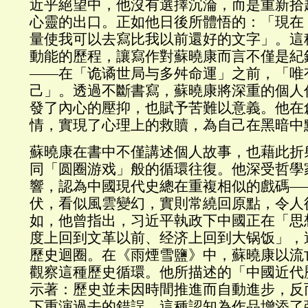
近乎絕望中，他沒有選擇沉淪，而是重新拾
心靈的出口。正如他日後所體悟的：「現在
量使我可以去寫比我以前還好的文字」。這
動能的歷程，讓寫作對蘇曉康而言不僅是紀
——在「诡谲世局与多舛命運」之前，「唯
己」。透過不斷書寫，蘇曉康將深重的個人
發了內心的壓抑，也賦予苦難以意義。他在
情，實現了心理上的救贖，為自己在黑暗中
蘇曉康在書中不僅講述個人故事，也藉此折
同「圆圈游戏」般的循環往復。他深受哲學
響，認為中國現代史總在重複相似的戲碼—
伏，看似風雲變幻，實則常繞回原點，令人
如，他曾指出，习近平執政下中國正在「思
度上回到文革以前、经济上回到大锅饭」，
歷史迴圈。在《雨煙雪鹽》中，蘇曉康以流
觀察這種歷史循環。他所描述的「中國近代
示著：歷史並未因時間推進而自動進步，反
下重演過去的錯誤。這種認知為作品增添了