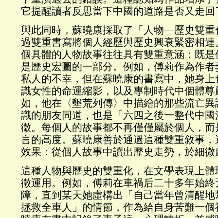
它提醒讀者反思當下中國的道路是否又走回
與此同時，蘇曉康採取了「人物—歷史雙重
過雙重書寫將個人經歷與歷史興衰緊密相連
個具體的人物故事往往具有雙重意涵：既是
是歷史宏圖的一部分。例如，傅莉作為作者
私人的不幸，但在蘇曉康的書寫中，她身上
識女性的命運縮影，以及專制時代中個體尊
如，他在〈墾荒列傳〉中描繪的那些流亡異
識的朋友同道，也是「六四之後一整代中國
徵。每個人的故事都不再僅僅屬於個人，而
言的高度。蘇曉康善於通過這種雙重敘事，
效果：從個人故事中讀出歷史走勢，於細微
這種人物與歷史的雙重化，在文學表現上體
徵運用。例如，傅莉在車禍后二十多年始終
障，直到某天她虛構出「自己當年曾清醒地
拯救全車人」的情節，作為給自身苦難一個