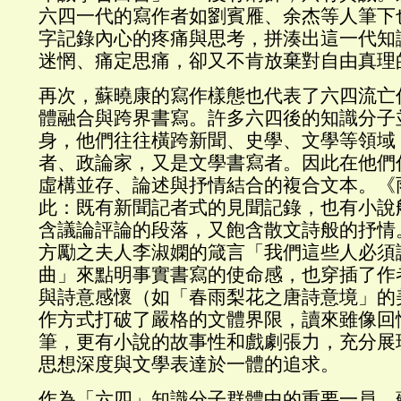
六四一代的寫作者如劉賓雁、余杰等人筆下
字記錄內心的疼痛與思考，拼湊出這一代知
迷惘、痛定思痛，卻又不肯放棄對自由真理
再次，蘇曉康的寫作樣態也代表了六四流亡
體融合與跨界書寫。許多六四後的知識分子
身，他們往往橫跨新聞、史學、文學等領域
者、政論家，又是文學書寫者。因此在他們
虛構並存、論述與抒情結合的複合文本。《
此：既有新聞記者式的見聞記錄，也有小說
含議論評論的段落，又飽含散文詩般的抒情
方勵之夫人李淑嫻的箴言「我們這些人必須
曲」來點明事實書寫的使命感，也穿插了作
與詩意感懷（如「春雨梨花之唐詩意境」的
作方式打破了嚴格的文體界限，讀來雖像回
筆，更有小說的故事性和戲劇張力，充分展
思想深度與文學表達於一體的追求。
作為「六四」知識分子群體中的重要一員，