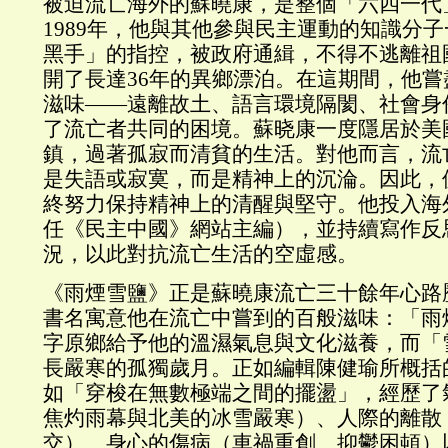
被迫流亡海外的蘇曉康，是整個「六四一代
1989年，他與其他參與民主運動的知識分
黑手」的指控，被政府通緝，不得不逃離祖
開了長達36年的異鄉漂泊。在這期間，他
滋味——遠離故土、語言環境隔閡、社會身
了流亡者共同的困境。蘇晓康一度隱居於美
鎮，過著孤寂而清貧的生活。對他而言，流
是失語或寂寞，而是精神上的沉淪。因此，
終努力保持精神上的清醒與堅守。他投入海
任《民主中國》網站主編），並持續寫作反
況，以此對抗流亡生活的空虛感。
《雨煙雪鹽》正是蘇曉康流亡三十餘年心路
書名寓意他在流亡中嘗到的百般滋味：「雨
字原鄉給予他的溫濕氣息與文化滋養，而「
長嚴寒的孤獨歲月。正如編輯陳健瑜所概括
如「穿梭在無數極端之間的擺盪」，經歷了
焦灼雨幕與北美的冰雪嚴寒）、人際的離散
交）、身心的傷病（車禍重創、抑鬱困頓）