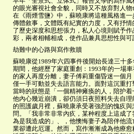
早年「全景式、立体式」報告文學的寫作風
的眼光審視社會全貌，同時又不放弃對人物
在《雨煙雪鹽》中，蘇曉康將這種風格進一
傳體敘事，文體既有紀實的力度，又有抒情
了歷史深度和思想張力，私人心境則賦予作
彩，兩者相輔相成，使作品兼具思想性與可
劫難中的心路與寫作救贖
蘇曉康從1989年六四事件後開始長達三十
期間，他經歷了家庭重創：1993年的一場
的家人再度分離，妻子傅莉重傷昏迷一個月
僅一手可動並失去語言能力。面對這沉重打
當時的狀態是「一個精神瘫痪的人，陪护着
他內心幾近崩潰，卻仍須日夜照料失去自理
的照護歲月裡，蘇曉康承受著強烈的愧疚與
問。「我非常非常內疚，某种程度上這成了
為是我造成的」、，他懊悔妻子為陪伴他流
業卻遭此厄運。然而，寫作漸漸成為他療愈