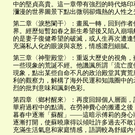
中的堅貞高貴。這一章帶有強烈的時代烙印
瀰漫的世界圖景下點出微弱卻熾熱的人性之
第二章〈淚愁闌干〉：畫風一轉，回到作者
界。經歷短暫如春之新生希望後又陷入崩塌
的是妻子復健希望的破滅，或人生再次遭逢
充滿私人化的眼淚與哀愁，情感濃烈細膩。
第三章〈神聖殿堂〉：重返大歷史的視角，
一些現象的荒誕不經。他譏諷所謂「流亡度
現象，點出某些自命不凡的政治殿堂其實荒
利的觀察力，解構了海外民運和知識圈中的
烈的批判意味和諷刺色彩。
第四章〈鄉村醒來〉：再度回歸個人層面，
華府過程中的點滴。在勞神費心的搬遷之後
暮春中逐漸「蘇醒」——這暗示傅莉的身心
逐漸打開，使蘇曉康得以傾吐許多過去不敢
充滿生活氣息和家庭情感，語調較為舒緩內