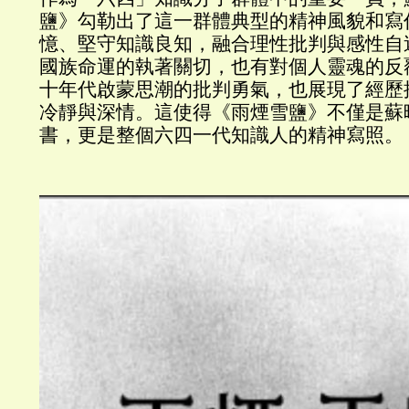
鹽》勾勒出了這一群體典型的精神風貌和寫
憶、堅守知識良知，融合理性批判與感性自
國族命運的執著關切，也有對個人靈魂的反
十年代啟蒙思潮的批判勇氣，也展現了經歷
冷靜與深情。這使得《雨煙雪鹽》不僅是蘇
書，更是整個六四一代知識人的精神寫照。