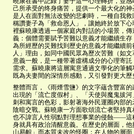
曉康在書中記錄了妻子這一心理轉折，並感
己所承受的终身痛苦，提供一个最大化的神
是人在面對無法改變的悲劇時，一種自我救
稱讚妻子為「救命恩人」，讓她終於放下心
裡蘇曉康透過一個家庭內對話的小場景，傳
義：個體需要賦予苦難以意義才能繼續生存
為所經歷的災難找到歷史的意義才能繼續前
人」理由，如同中國民眾為歷次苦難（如文
意義一般，是一種带著虛構成分的心理寄託
需求。蘇曉康將這層寓意通過文學化的筆觸
既為夫妻間的深情所感動，又引發對更大歷
整體而言，《雨煙雪鹽》的文字蘊含豐富的
出現的「流亡度假村」、「天使與魔鬼拔河
刺和寓言的色彩，影射著海外民運圈內部的
陰暗交戰。蘇曉康一方面歌頌流亡者堅持真
也不諱言人性弱點對理想事業的侵蝕——這
身就具有政治清醒意義。在歷史的層面，他
山易帜」而本質未改的怪圈；在人物的層面