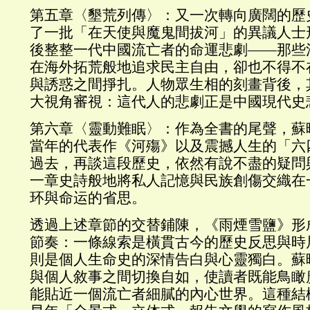
第五章〈墾荒列傳〉：又一次轉向廣闊的歷
了一批「在天使與魔鬼間拔河」的異議人士
後整整一代中國流亡者的命運悲劇——那些
在海外拓荒般地追求民主自由，卻也不得不
與誘惑之間掙扎。人物眾生相的刻畫背後，
大視角審視：這代人的悲劇正是中國現代史
第六章〈靈動難眠〉：作為全書的尾聲，蘇
當年的代表作《河殤》以及震撼人生的「六
過去，再談這段歷史，依然有說不盡的疑問
一章史詩般地將私人記憶與民族創傷交織在
环與命运的省思。
透過上述章節的交替鋪陳，《雨煙雪鹽》形
節奏：一條線索是橫貫古今的歷史反思與時
則是個人生命史的深情告白與心靈獨白。蘇
與個人敘事之間切換自如，使讀者既能鳥瞰
能貼近一個流亡者細膩的內心世界。這種結