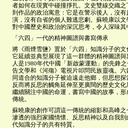
者如何在現實中碰撞掙扎。文史雙線交織之
到作品的政治寓意：它是在警示後人，沒有
演，沒有自省的個人難逃悲劇。蘇曉康以文
對中國歷史和政治的深沉思考，令人深味其
「六四」一代的精神圖譜與書寫傳承
將《雨煙雪鹽》置於「六四」知識分子的文
它延續並典型展現了這一群體的精神圖譜與
人是1980年代中國「新啟蒙運動」的先鋒
告文學和《河殤》電視片叩問民族靈魂。六
同道合的知識分子被迫遠走他鄉，但思想探
反而將反思的觸角延伸至更廣闊的歷史文化
繼續關注中國的命運，書寫中國的故事，形
傳統。
蘇曉康的創作可謂這一傳統的縮影和高峰之
滲透的強烈家國情懷、反思精神以及自我剖
代知識分子的共有特質。