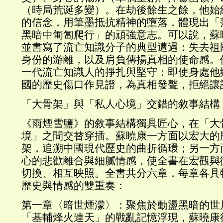
（時局荒诞多變）。在劫後餘生之餘，他始
的信念，用筆墨抵抗精神的墮落，體現出「
黑暗中匍匐爬行」的頑強意志。可以說，蘇
並書寫了流亡知識分子的典型遭遇：失去祖
身份的游離，以及肩負傳揚真相的使命感。
一代流亡知識人的掙扎與堅守：即使身處他
國的歷史傷口作見證，為真相發聲，拒絕讓
「大骨架」與「私人心境」交錯的敘事結構
《雨煙雪鹽》的敘事結構獨具匠心，在「大
境」之間交替穿插。蘇曉康一方面以宏大的
架，追溯中國現代歷史的曲折循環；另一方
心的悲歡離合與細膩情感，使全書在宏觀與
切換、相互映照。全書共分六章，每章各具
歷史與情感的雙重奏：
第一章〈暗世煙濛〉：聚焦於動盪黑暗的世
「基輔烽火連天」的戰亂記憶浮現，蘇曉康