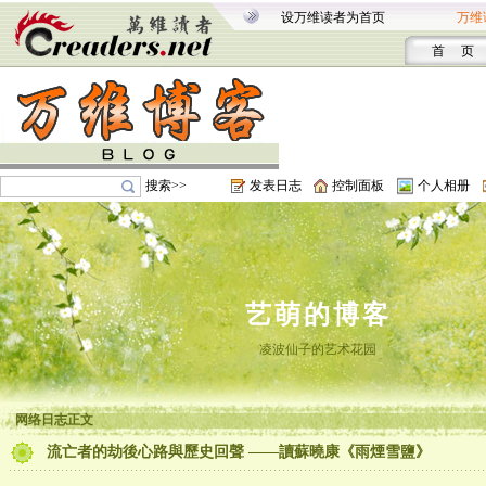
设万维读者为首页
万维
首 页
搜索>>
发表日志
控制面板
个人相册
艺萌的博客
凌波仙子的艺术花园
网络日志正文
流亡者的劫後心路與歷史回聲 ——讀蘇曉康《雨煙雪鹽》