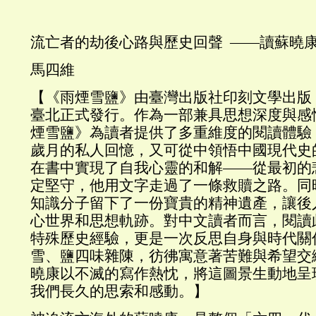
流亡者的劫後心路與歷史回聲 ——讀蘇曉
馬四維
【《雨煙雪鹽》由臺灣出版社印刻文學出版，2
臺北正式發行。作為一部兼具思想深度與感
煙雪鹽》為讀者提供了多重維度的閱讀體驗
歲月的私人回憶，又可從中領悟中國現代史
在書中實現了自我心靈的和解——從最初的
定堅守，他用文字走過了一條救贖之路。同
知識分子留下了一份寶貴的精神遺產，讓後
心世界和思想軌跡。對中文讀者而言，閱讀
特殊歷史經驗，更是一次反思自身與時代關
雪、鹽四味雜陳，彷彿寓意著苦難與希望交
曉康以不滅的寫作熱忱，將這圖景生動地呈
我們長久的思索和感動。】