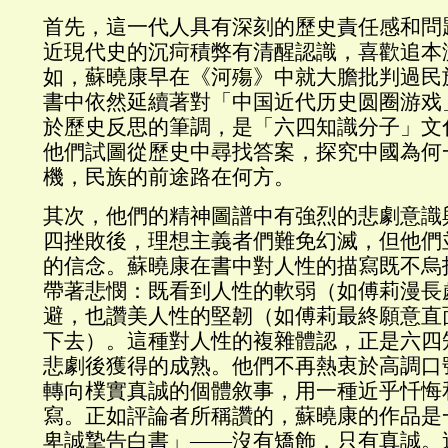
首先，這一代人具有深刻的歷史責任感和問
近現代史的沉疴積弊有清醒認識，喜歡追本
如，蘇曉康早在《河殤》中就大膽批判過民
書中依然延續著對「中国近代历史圆圈游戏
於歷史反思的筆調，是「六四知識分子」文
他們試圖從歷史中尋找答案，探究中國為何
機，民族的前途路在何方。
其次，他們的精神圖譜中有強烈的悲劇意識
四挫敗後，理想主義者們難免幻滅，但他們
的信念。蘇曉康在書中對人性的描寫既不烏
帶著悲憫：既看到人性的軟弱（如傅莉漫長
避，也讚美人性的堅韌（如傅莉最終願意直
下去）。這種對人性的複雜體認，正是六四
悲劇後獲得的成熟。他們不再熱衷於高調口
轉向樸實真誠的個體敘事，用一種近乎忏悔
寫。正如評論者所稱讚的，蘇曉康的作品是
卑誠摯告白書」——沒有矯飾，只有真誠。