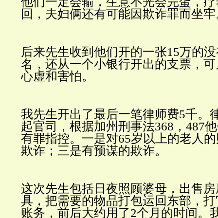
他们一定会输，生意不光会完蛋，疗
回，夫妇俩还有可能因欺诈罪而坐牢
后来先生收到他们开的一张
15
万的没
名，还从一个小银行开出的支票，可
心虚和害怕。
我先生开出了最后一笔律师费
5
千。
起官司，根据加州刑事法368，487
有罪指控。一是对65岁以上的老人的
欺诈；三是有预谋的欺诈。
这次先生包括日夜照顾婆母，出售房
具，把需要的物品打包运回东部，打
账务，前后大约用了
2
个月的时间。