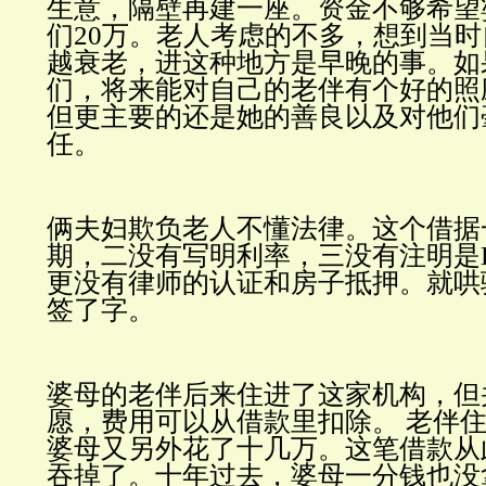
生意，隔壁再建一座。资金不够希望
们
20
万。老人考虑的不多，想到当时
越衰老，进这种地方是早晚的事。如
们，将来能对自己的老伴有个好的照
但更主要的还是她的善良以及对他们
任。
俩夫妇欺负老人不懂法律。这个借据
期，二没有写明利率，三没有注明是
更没有律师的认证和房子抵押。就哄
签了字。
婆母的老伴后来住进了这家机构，但
愿，费用可以从借款里扣除。
老伴
婆母又另外花了
十几万。这笔借款从
吞掉了。十年过去，婆母一分钱也没