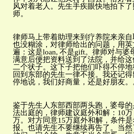
风对着老人。先生手疾眼快地拍下了
师。
律师马上带着助理来到疗养院来亲自
也没糊涂，对律师给出的问题，用英
遍：这是
loan,
不是
gift
。律师对与婆
满意后便把资料送到了法院，并给这
二个状子。这下子把他们吓得不停地
回到东部的先生一律不接。我还记得
停地说，我们好商量，还是好朋友。
鉴于先生人东部西部两头跑，婆母的
法出庭的，律师建议庭外和解：
10
万
万。对方同意
15
万庭外和解，
条件是
报。也请先生不要继续再告了。当然