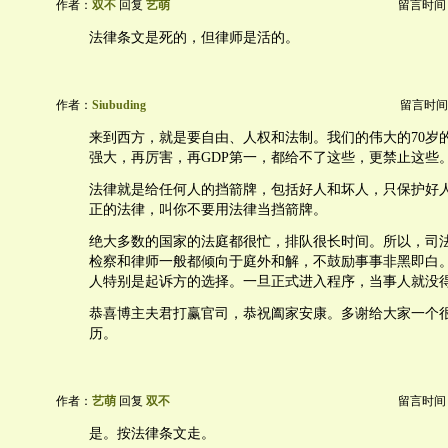
作者：
双不
回复
艺萌
留言时间：20
法律条文是死的，但律师是活的。
作者：
Siubuding
留言时间：20
来到西方，就是要自由、人权和法制。我们的伟大的70岁
强大，再厉害，再GDP第一，都给不了这些，更禁止这些
法律就是给任何人的挡箭牌，包括好人和坏人，只保护好
正的法律，叫你不要用法律当挡箭牌。
绝大多数的国家的法庭都很忙，排队很长时间。所以，司
检察和律师一般都倾向于庭外和解，不鼓励事事非黑即白
人特别是起诉方的选择。一旦正式进入程序，当事人就没
恭喜博主夫君打赢官司，恭祝阖家安康。多谢给大家一个
历。
作者：
艺萌
回复
双不
留言时间：20
是。按法律条文走。