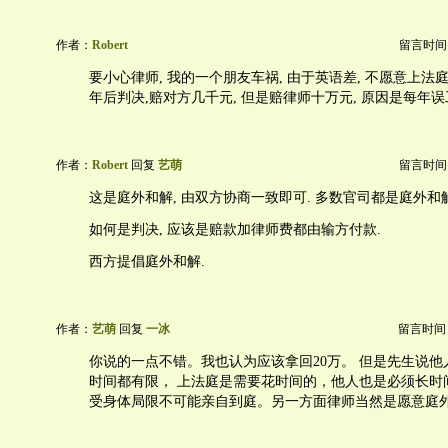
作者：
Robert
留言时间：20
要小心律师, 我的一个朋友车祸, 由于英语差, 不愿意上法庭,
年后判决,赔对方几千元, 但是赔律师十万元, 原因是每年误
作者：
Robert
回复
艺萌
留言时间：20
这是庭外和解, 由双方协商一致即可. 多数官司都是庭外和解
如何是判决, 应该是赔款加律师费都由输方付款.
西方提倡庭外和解.
作者：
艺萌
回复
一冰
留言时间：20
你说的一点不错。我也认为应该拿回20万。 但是先生说他
时间都有限， 上法庭是需要花时间的，他人也是必须长时
受身体局限不可能亲自到庭。另一方面律师当然是愿意庭