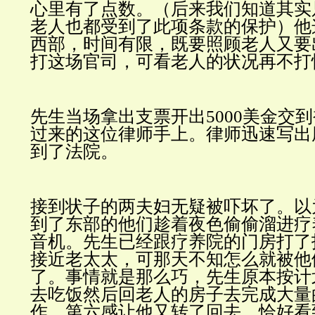
心里有了点数。（后来我们知道其实
老人也都受到了此项条款的保护）他
西部，
时间有限，既要照顾老人又要
打这场官司，可看老人的状况再不打
先生当场拿出支票开出
5000
美金交到
过来的这位律师手上。律师迅速写出
到了法院。
接到状子的两夫妇无疑被吓坏了。以
到了东部的他们趁着夜色偷偷溜进疗
音机。先生已经跟疗养院的门房打了
接近老太太，可那天不知怎么就被他
了。事情就是那么巧，先生原本按计
去吃饭然后回老人的房子去完成大量
作，第六感让他又转了回去。恰好看