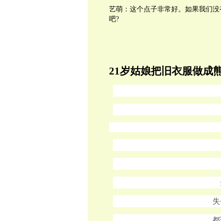
艺萌：这个点子非常好。如果我们没
吧?
21岁姑娘把旧衣服做成熊
失
都