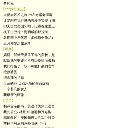
· 冬的光
【***旅行画志】
· 大都会艺术之旅-卡布奇诺老牌咖
· 让梦想在我行进的脚步中实现（图
· 83天自驾美国50州，比蹲在家里三
· 枫子古巴行：海明威的那片海
· 暑期画中乐优游（多幅原创作品）
· 五月和梦幻威尼斯
【母亲】
· 妈妈，我终于复原了你的美貌，是
· 献给我的婆婆和所有因疫情而孤独
· 我们打赢了一场不可能打赢的官司
· 抢救婆婆
· 纪念我的祖母
· 母亲的花-点点水晶的生命绽放
· 一个非凡的女人
· 我母亲的画像
【父亲】
· 翻译父亲的书，英语作为第二语言
· 我的公公- 林登·约翰逊和万寿纺
· 精彩叙述：美国华裔大兵军中讨公
· 前往华府后的意外收获（一）