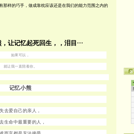
有那样的巧手，做成靠枕应该还是在我们的能力范围之内的
，让记忆起死回生，，泪目···
如果可以，
就让我一直陪着你。
记忆小熊
失去爱自己的亲人，
去生命中最重要的人，
谁而言都是无法接受，