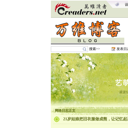
搜索>>
发表日
艺
凌波
网络日志正文
21岁姑娘把旧衣服做成熊，让记忆起死