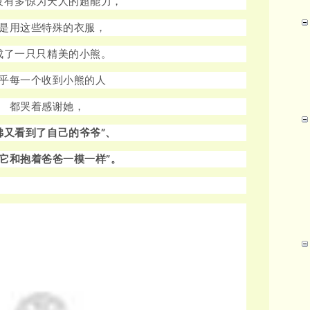
没有多惊为天人的超能力，
是用这些特殊的衣服，
成了一只只精美的小熊。
乎每一个收到小熊的人
都哭着感谢她，
佛又看到了自己的爷爷”、
着它和抱着爸爸一模一样”。