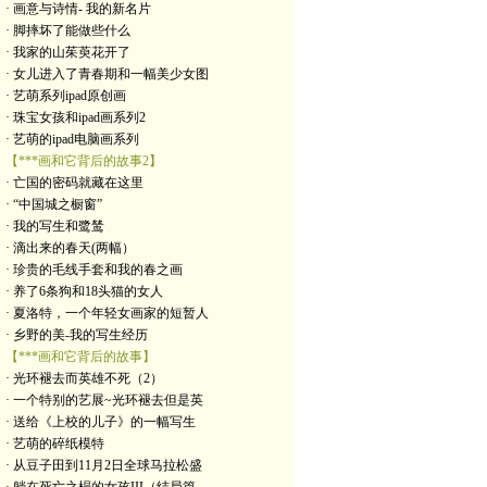
· 画意与诗情- 我的新名片
· 脚摔坏了能做些什么
· 我家的山茱萸花开了
· 女儿进入了青春期和一幅美少女图
· 艺萌系列ipad原创画
· 珠宝女孩和ipad画系列2
· 艺萌的ipad电脑画系列
【***画和它背后的故事2】
· 亡国的密码就藏在这里
· “中国城之橱窗”
· 我的写生和鹭鸶
· 滴出来的春天(两幅）
· 珍贵的毛线手套和我的春之画
· 养了6条狗和18头猫的女人
· 夏洛特，一个年轻女画家的短暂人
· 乡野的美-我的写生经历
【***画和它背后的故事】
· 光环褪去而英雄不死（2）
· 一个特别的艺展~光环褪去但是英
· 送给《上校的儿子》的一幅写生
· 艺萌的碎纸模特
· 从豆子田到11月2日全球马拉松盛