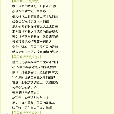
【美国政治历史宗教】
· 维加诺大主教亲笔：川普正在“做
· 苏联帝国衰亡史：里根卷
· 强力推荐正邪较量警世味十足的获
· 拉登侄女写给美国人民的信
· 最新研究表明保守右派人士比自由
· 那些毁掉南非之曼德拉的错误观念
· 著名神学家重磅长文：致反川基督
· 投资移民是经济复苏一剂良方
· 全文中译本：美国兰德公司的最新
· 默多克卸任与西方没有硝烟的战争
【美国政治历史宗教2】
· 他用历史事实揭露民主党左派的口
· 胡平-美国存在对黑人的系统性种
· 快讯！维基解密今天把他们所有文
· 15个最疯狂的自由主义者的信仰
· 首发！北明訪談調查上：美國主流
· 关于QAnon的讨论
· 美国酒吧里的革命者
· 刘军宁：如何识别左与右？
· 历史一直在重复，美国的媒体其
· 沈思錄：民主黨人的謊言籌碼
【美国政治历史宗教3】