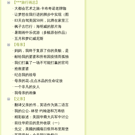
【***旅行画志】
· 大都会艺术之旅-卡布奇诺老牌咖
· 让梦想在我行进的脚步中实现（图
· 83天自驾美国50州，比蹲在家里三
· 枫子古巴行：海明威的那片海
· 暑期画中乐优游（多幅原创作品）
· 五月和梦幻威尼斯
【母亲】
· 妈妈，我终于复原了你的美貌，是
· 献给我的婆婆和所有因疫情而孤独
· 我们打赢了一场不可能打赢的官司
· 抢救婆婆
· 纪念我的祖母
· 母亲的花-点点水晶的生命绽放
· 一个非凡的女人
· 我母亲的画像
【父亲】
· 翻译父亲的书，英语作为第二语言
· 我的公公- 林登·约翰逊和万寿纺
· 精彩叙述：美国华裔大兵军中讨公
· 前往华府后的意外收获（一）
· 先父，美國的國殤日祭拜布里斯堡