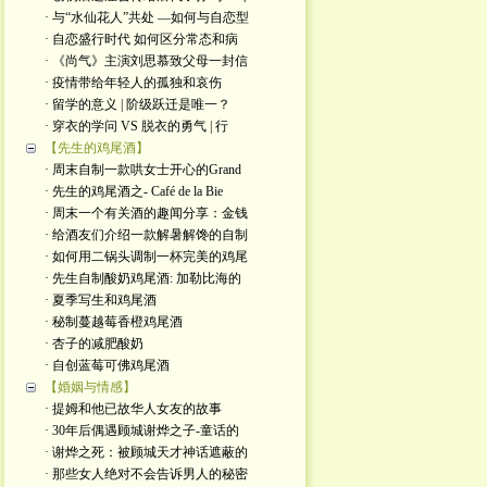
· 与“水仙花人”共处 —如何与自恋型
· 自恋盛行时代 如何区分常态和病
· 《尚气》主演刘思慕致父母一封信
· 疫情带给年轻人的孤独和哀伤
· 留学的意义 | 阶级跃迁是唯一？
· 穿衣的学问 VS 脱衣的勇气 | 行
【先生的鸡尾酒】
· 周末自制一款哄女士开心的Grand
· 先生的鸡尾酒之- Café de la Bie
· 周末一个有关酒的趣闻分享：金钱
· 给酒友们介绍一款解暑解馋的自制
· 如何用二锅头调制一杯完美的鸡尾
· 先生自制酸奶鸡尾酒: 加勒比海的
· 夏季写生和鸡尾酒
· 秘制蔓越莓香橙鸡尾酒
· 杏子的减肥酸奶
· 自创蓝莓可佛鸡尾酒
【婚姻与情感】
· 提姆和他已故华人女友的故事
· 30年后偶遇顾城谢烨之子-童话的
· 谢烨之死：被顾城天才神话遮蔽的
· 那些女人绝对不会告诉男人的秘密