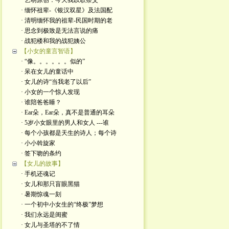
· 艺萌原创：今天我以歌祭父
· 缅怀祖辈-《银汉双星》及法国配
· 清明缅怀我的祖辈-民国时期的老
· 思念到极致是无法言说的痛
· 战犯楼和我的战犯姨公
【小女的童言智语】
· “像。。。。。。似的”
· 呆在女儿的童话中
· 女儿的诗“当我老了以后”
· 小女的一个惊人发现
· 谁陪爸爸睡？
· Ear朵，Ear朵，真不是普通的耳朵
· 5岁小女眼里的男人和女人 ---谁
· 每个小孩都是天生的诗人；每个诗
· 小小斡旋家
· 签下吻的条约
【女儿的故事】
· 手机还魂记
· 女儿和那只盲眼黑猫
· 暑期惊魂一刻
· 一个初中小女生的“终极”梦想
· 我们永远是闺蜜
· 女儿与圣塔的不了情