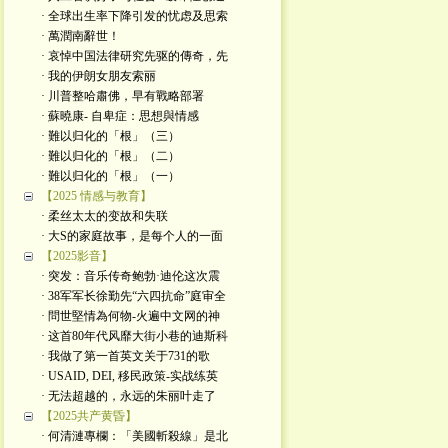
· 全球出生率下降引发的忧虑及思索
· 萬潤南辭世！
· 哀悼中国法律研究先驱的傳奇，先
· 我的伊朗女朋友索丽
· 川普整哈肅佛，早有戰略部署
· 蘇曉康- 自卑症：思想與情感
· 難以归化的「根」（三）
· 難以归化的「根」（二）
· 難以归化的「根」（一）
【2025 情感与教育】
· 柔丝太太的变故和失联
· 大S的家庭故事，是每个人的一面
【2025影音】
· 突发：音乐传奇鲍勃·迪伦这次震
· 38军军长徐勤先“六四抗命”庭审全
· 問世堅情為何物-火遍中文网的神
· 这首80年代风靡大街小巷的迪斯科
· 我做了第一首英文关于731的歌
· USAID, DEI, 移民政策-实战练英
· 无法超越的，永远的朱丽叶走了
【2025共产黄昏】
· 何清漣專欄：「美國斬殺線」是北