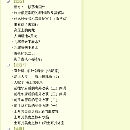
【旅游】
· 新奇：一秒荡出国外
· 旅游预定常犯的8种错误及其解决
· 什么时候买机票最便宜？（微博ZT
· 带着孩子去旅行
· 高原上的黄龙
· 人间瑶池--黄龙
· 九寨归来不看水2
· 九寨归来不看水
· 古镇的第二天
· 街子古镇2--成都行
【旅游2】
· 直升机- 海上惊魂录（结局篇）
· 岛上人质——海上惊魂录（2）
· 人呢？-海上惊魂录
· 前往华府后的意外收获（三）间谍
· 前往华府后的意外收获（三）间谍
· 前往华府后的意外收获（二）
· 前往华府后的意外收获（一）
· 土耳其美食之旅5-酒与肚皮舞
· 土耳其美食之旅4- 饮品
· 土耳其美食之旅3（附土耳其浴室
【健康】