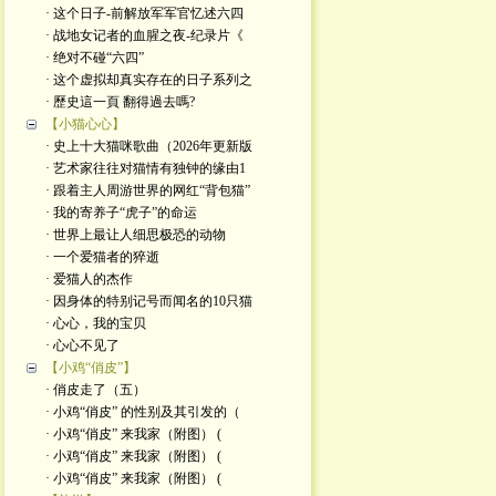
· 这个日子-前解放军军官忆述六四
· 战地女记者的血腥之夜-纪录片《
· 绝对不碰“六四”
· 这个虚拟却真实存在的日子系列之
· 歷史這一頁 翻得過去嗎?
【小猫心心】
· 史上十大猫咪歌曲（2026年更新版
· 艺术家往往对猫情有独钟的缘由1
· 跟着主人周游世界的网红“背包猫”
· 我的寄养子“虎子”的命运
· 世界上最让人细思极恐的动物
· 一个爱猫者的猝逝
· 爱猫人的杰作
· 因身体的特别记号而闻名的10只猫
· 心心，我的宝贝
· 心心不见了
【小鸡“俏皮”】
· 俏皮走了（五）
· 小鸡“俏皮” 的性别及其引发的（
· 小鸡“俏皮” 来我家（附图） (
· 小鸡“俏皮” 来我家（附图） (
· 小鸡“俏皮” 来我家（附图） (