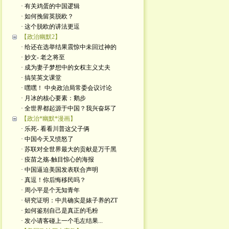
· 有关鸡蛋的中国逻辑
· 如何挽留英脱欧？
· 这个脱欧的讲法更逗
【政治幽默2】
· 给还在选举结果震惊中未回过神的
· 妙文- 老之将至
· 成为妻子梦想中的女权主义丈夫
· 搞笑英文课堂
· 嘿嘿！ 中央政治局常委会议讨论
· 月冰的核心要素：鹅步
· 全世界都起源于中国？我兴奋坏了
【政治*幽默*漫画】
· 乐死- 看看川普这父子俩
· 中国今天又愤怒了
· 苏联对全世界最大的贡献是万千黑
· 疫苗之殇-触目惊心的海报
· 中国逼迫美国发表联合声明
· 真逗！你后悔移民吗？
· 周小平是个无知青年
· 研究证明：中共确实是婊子养的ZT
· 如何鉴别自己是真正的毛粉
· 发小请客碰上一个毛左结果...