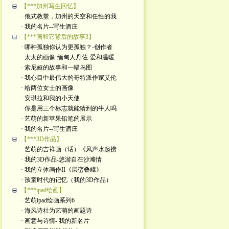
【***加州写生回忆】
· 俄式教堂，加州的天空和任性的我
· 我的名片--写生酒庄
【***画和它背后的故事3】
· 哪种孤独你认为更孤独？-创作者
· 太太的画像·缅甸人丹佐·爱和温暖
· 索尼娅的故事和一幅鸟图
· 我心目中最伟大的哥特派作家艾伦
· 给两位女士的画像
· 安琪拉和我的小天使
· 你是用三个标志就能猜到的牛人吗
· 艺萌的新苹果铅笔的展示
· 我的名片--写生酒庄
【***3D作品】
· 艺萌的吉祥画（话）《风声水起捞
· 我的3D作品-悠游自在沙滩情
· 我的立体画作II《层峦叠嶂》
· 孩童时代的记忆（我的3D作品）
【***ipad绘画】
· 艺萌ipad绘画系列6
· 海风诗社为艺萌的画题诗
· 画意与诗情- 我的新名片