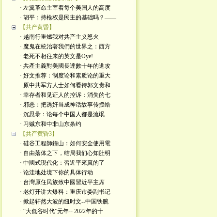
· 左翼革命主宰着每个美国人的高度
· 胡平：持枪权是民主的基础吗？——
【共产黄昏】
· 越南行重燃我对共产主义怒火
· 魔鬼在統治著我們的世界之：西方
· 老死不相往来的英文是Oye!
· 共產主義對美國長達數十年的進攻
· 好文推荐：制度论和素质论的重大
· 原中共军方人士如何看待郭文贵和
· 幸存者和见证人的控诉：消失的七
· 邪恶：把诱奸当成神话故事传授给
· 沉思录：论每个中国人都是流氓
· 习贼东和中非山东条约
【共产黄昏3】
· 硅谷工程師鐘山：如何安全使用電
· 自由落体之下，结局我们心知肚明
· 中國式現代化：習近平來真的了
· 论洼地处境下你的具体行动
· 台灣原住民族致中國習近平主席
· 老灯开讲大爆料：重庆市委副书记
· 掀起轩然大波的纽时文--中国铁腕
· “大低谷时代”元年-- 2022年的十