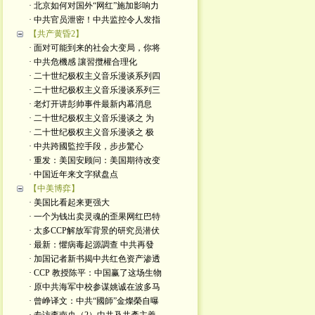
· 北京如何对国外“网红”施加影响力
· 中共官员泄密！中共监控令人发指
【共产黄昏2】
· 面对可能到来的社会大变局，你将
· 中共危機感 讓習攬權合理化
· 二十世纪极权主义音乐漫谈系列四
· 二十世纪极权主义音乐漫谈系列三
· 老灯开讲彭帅事件最新内幕消息
· 二十世纪极权主义音乐漫谈之 为
· 二十世纪极权主义音乐漫谈之 极
· 中共跨國監控手段，步步驚心
· 重发：美国安顾问：美国期待改变
· 中国近年来文字狱盘点
【中美博弈】
· 美国比看起来更强大
· 一个为钱出卖灵魂的歪果网红巴特
· 太多CCP解放军背景的研究员潜伏
· 最新：懼病毒起源調查 中共再發
· 加国记者新书揭中共红色资产渗透
· CCP 教授陈平：中国赢了这场生物
· 原中共海军中校参谋姚诚在波多马
· 曾峥译文：中共“國師”金燦榮自曝