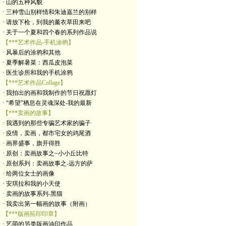
· 山的五种风貌
· 三种雪山别样情和朱迪嘉兰的别样
· 请放下枪，到我的薰衣草田来吧
· 关于一个夏和四个春的系列作品说
【***艺术作品-手机涂鸦】
· 风暴后的涂鸦和其他
· 夏季解暑菜：西瓜皮泡菜
· 医生诊所和我的手机涂鸦
【***艺术作品Collage】
· 我拍出的画和我制作的节日祝愿灯
· “希望”栖息在灵魂深处-我的最新
【***卖画的故事】
· 我遇到的那些专骗艺术家的骗子
· 疫情，卖画，都市宅女的鸡尾酒
· 画界盛事，旗开得胜
· 原创：卖画故事之~小小丘比特
· 原创系列：卖画故事之-远方的萨
· 给两位女士的画像
· 安琪拉和我的小天使
· 卖画的故事系列-黑猫
· 我卖出第一幅画的故事（附画）
【***版画拓印印章】
· 艺萌的另类版画油印作品