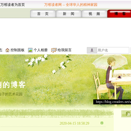
设万维读者为首页
万维读者网 -- 全球华人的精神家园
首 页
新 闻
视 频
博 客
志
控制面板
个人相册
给我留言
萌的博客
仙子的艺术花园
https://blog.creaders.net/
2020-04-15 18:58:29