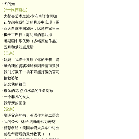
· 冬的光
【***旅行画志】
· 大都会艺术之旅-卡布奇诺老牌咖
· 让梦想在我行进的脚步中实现（图
· 83天自驾美国50州，比蹲在家里三
· 枫子古巴行：海明威的那片海
· 暑期画中乐优游（多幅原创作品）
· 五月和梦幻威尼斯
【母亲】
· 妈妈，我终于复原了你的美貌，是
· 献给我的婆婆和所有因疫情而孤独
· 我们打赢了一场不可能打赢的官司
· 抢救婆婆
· 纪念我的祖母
· 母亲的花-点点水晶的生命绽放
· 一个非凡的女人
· 我母亲的画像
【父亲】
· 翻译父亲的书，英语作为第二语言
· 我的公公- 林登·约翰逊和万寿纺
· 精彩叙述：美国华裔大兵军中讨公
· 前往华府后的意外收获（一）