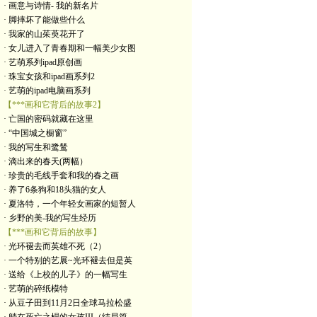
· 画意与诗情- 我的新名片
· 脚摔坏了能做些什么
· 我家的山茱萸花开了
· 女儿进入了青春期和一幅美少女图
· 艺萌系列ipad原创画
· 珠宝女孩和ipad画系列2
· 艺萌的ipad电脑画系列
【***画和它背后的故事2】
· 亡国的密码就藏在这里
· “中国城之橱窗”
· 我的写生和鹭鸶
· 滴出来的春天(两幅）
· 珍贵的毛线手套和我的春之画
· 养了6条狗和18头猫的女人
· 夏洛特，一个年轻女画家的短暂人
· 乡野的美-我的写生经历
【***画和它背后的故事】
· 光环褪去而英雄不死（2）
· 一个特别的艺展~光环褪去但是英
· 送给《上校的儿子》的一幅写生
· 艺萌的碎纸模特
· 从豆子田到11月2日全球马拉松盛