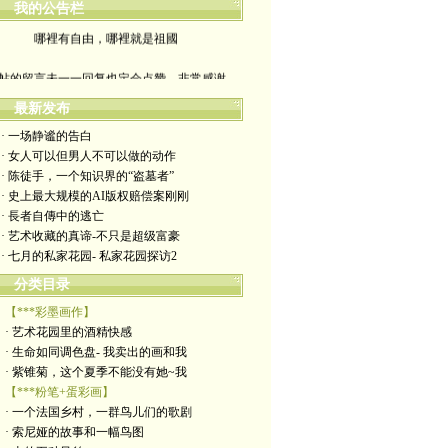
我的公告栏
哪裡有自由，哪裡就是祖國
帖的留言未一一回复也定会点赞。非常感谢
yimengling53@yahoo.com
最新发布
· 一场静谧的告白
有意收藏者请私信我，感谢一贯支持
· 女人可以但男人不可以做的动作
· 陈徒手，一个知识界的“盗墓者”
政治转载不一定代表本人意见
· 史上最大规模的AI版权赔偿案刚刚
· 長者自傳中的逃亡
艺术博客：https://yimengl.blog
· 艺术收藏的真谛-不只是超级富豪
· 七月的私家花园- 私家花园探访2
目录中标注星号的为本人艺术原创
分类目录
【***彩墨画作】
· 艺术花园里的酒精快感
· 生命如同调色盘- 我卖出的画和我
· 紫锥菊，这个夏季不能没有她~我
【***粉笔+蛋彩画】
· 一个法国乡村，一群鸟儿们的歌剧
· 索尼娅的故事和一幅鸟图