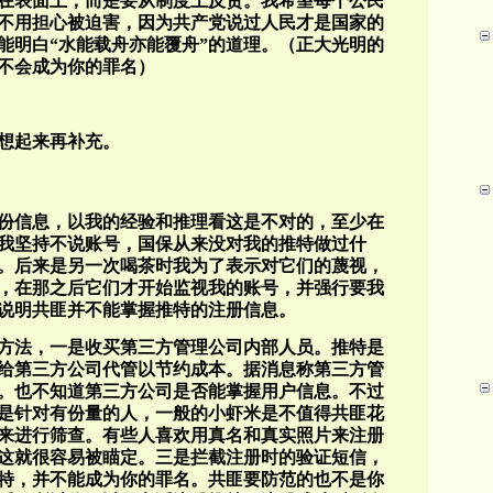
在表面上，而是要从制度上反贪。我希望每个公民
不用担心被迫害，因为共产党说过人民才是国家的
能明白“水能载舟亦能覆舟”的道理。（正大光明的
不会成为你的罪名）
想起来再补充。
份信息，以我的经验和推理看这是不对的，至少在
我坚持不说账号，国保从来没对我的推特做过什
。后来是另一次喝茶时我为了表示对它们的蔑视，
，在那之后它们才开始监视我的账号，并强行要我
说明共匪并不能掌握推特的注册信息。
方法，一是收买第三方管理公司内部人员。推特是
给第三方公司代管以节约成本。据消息称第三方管
。也不知道第三方公司是否能掌握用户信息。不过
是针对有份量的人，一般的小虾米是不值得共匪花
来进行筛查。有些人喜欢用真名和真实照片来注册
这就很容易被瞄定。三是拦截注册时的验证短信，
特，并不能成为你的罪名。共匪要防范的也不是你