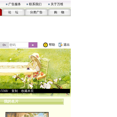
广告服务
联系我们
关于万维
论 坛
分类广告
购 物
帮助
退出
u/5568/
>
复制
>
收藏本页
我的名片