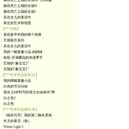
· 躺在死亡之榻的女孩III（结局篇
· 躺在死亡之榻的女孩II
· 躺在死亡之榻的女孩I
· 呆在女儿的童话中
· 再生的艺术和智慧
【***水粉】
· 喜忧参半和我的两个画展
· 艺萌新作系列
· 呆在女儿的童话中
· 我的一幅童趣小品-妈妈味
· 粉彩-开满樱花的浪漫季节
· 艺萌的“象宝宝2”
· 艺萌的“象宝宝1”
【***艺术作品系列-白】
· 我的两幅童趣小品
· 白色的节日问候
· 我女儿8岁时写的英文自由体诗“降
· 白之色2
· 白之色
【***艺术作品系列-冬】
· 《猫和月亮》我的第二幅冬景画
· 冬天的童话（画）
· Winter Light 2