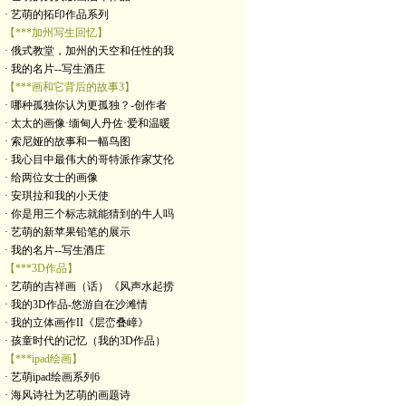
· 艺萌的拓印作品系列
【***加州写生回忆】
· 俄式教堂，加州的天空和任性的我
· 我的名片--写生酒庄
【***画和它背后的故事3】
· 哪种孤独你认为更孤独？-创作者
· 太太的画像·缅甸人丹佐·爱和温暖
· 索尼娅的故事和一幅鸟图
· 我心目中最伟大的哥特派作家艾伦
· 给两位女士的画像
· 安琪拉和我的小天使
· 你是用三个标志就能猜到的牛人吗
· 艺萌的新苹果铅笔的展示
· 我的名片--写生酒庄
【***3D作品】
· 艺萌的吉祥画（话）《风声水起捞
· 我的3D作品-悠游自在沙滩情
· 我的立体画作II《层峦叠嶂》
· 孩童时代的记忆（我的3D作品）
【***ipad绘画】
· 艺萌ipad绘画系列6
· 海风诗社为艺萌的画题诗