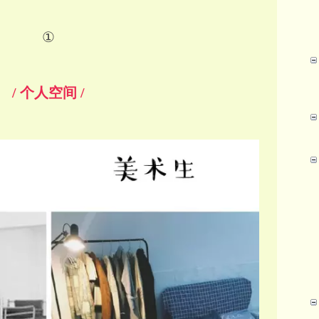
①
/ 个人空间 /