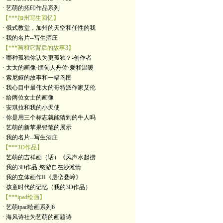
· 艺萌的拓印作品系列
【***加州写生回忆】
· 俄式教堂，加州的天空和任性的我
· 我的名片--写生酒庄
【***画和它背后的故事3】
· 哪种孤独你认为更孤独？-创作者
· 太太的画像·缅甸人丹佐·爱和温暖
· 索尼娅的故事和一幅鸟图
· 我心目中最伟大的哥特派作家艾伦
· 给两位女士的画像
· 安琪拉和我的小天使
· 你是用三个标志就能猜到的牛人吗
· 艺萌的新苹果铅笔的展示
· 我的名片--写生酒庄
【***3D作品】
· 艺萌的吉祥画（话）《风声水起捞
· 我的3D作品-悠游自在沙滩情
· 我的立体画作II《层峦叠嶂》
· 孩童时代的记忆（我的3D作品）
【***ipad绘画】
· 艺萌ipad绘画系列6
· 海风诗社为艺萌的画题诗