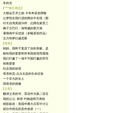
· 冬的光
【***旅行画志】
· 大都会艺术之旅-卡布奇诺老牌咖
· 让梦想在我行进的脚步中实现（图
· 83天自驾美国50州，比蹲在家里三
· 枫子古巴行：海明威的那片海
· 暑期画中乐优游（多幅原创作品）
· 五月和梦幻威尼斯
【母亲】
· 妈妈，我终于复原了你的美貌，是
· 献给我的婆婆和所有因疫情而孤独
· 我们打赢了一场不可能打赢的官司
· 抢救婆婆
· 纪念我的祖母
· 母亲的花-点点水晶的生命绽放
· 一个非凡的女人
· 我母亲的画像
【父亲】
· 翻译父亲的书，英语作为第二语言
· 我的公公- 林登·约翰逊和万寿纺
· 精彩叙述：美国华裔大兵军中讨公
· 前往华府后的意外收获（一）