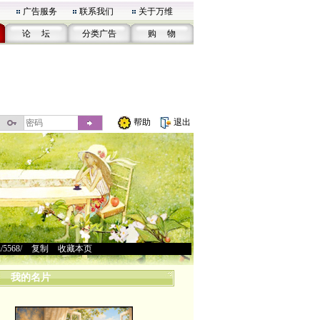
广告服务
联系我们
关于万维
论 坛
分类广告
购 物
帮助
退出
u/5568/
>
复制
>
收藏本页
我的名片