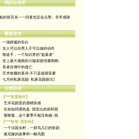
我的公告栏
帖的留言未一一回复也定会点赞。非常感谢
yimengling53@yahoo.com
最新发布
有意收藏者请私信我，感谢一贯支持
· 一场静谧的告白
· 女人可以但男人不可以做的动作
政治转载不一定代表本人意见
· 陈徒手，一个知识界的“盗墓者”
· 史上最大规模的AI版权赔偿案刚刚
艺术博客：https://yimengl.blog
· 長者自傳中的逃亡
· 艺术收藏的真谛-不只是超级富豪
目录中标注星号的为本人艺术原创
· 七月的私家花园- 私家花园探访2
分类目录
【***彩墨画作】
· 艺术花园里的酒精快感
· 生命如同调色盘- 我卖出的画和我
· 紫锥菊，这个夏季不能没有她~我
【***粉笔+蛋彩画】
· 一个法国乡村，一群鸟儿们的歌剧
· 索尼娅的故事和一幅鸟图