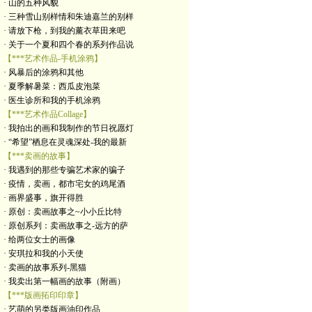
· 山的五种风貌
· 三种雪山别样情和朱迪嘉兰的别样
· 请放下枪，到我的薰衣草田来吧
· 关于一个夏和四个春的系列作品说
【***艺术作品-手机涂鸦】
· 风暴后的涂鸦和其他
· 夏季解暑菜：西瓜皮泡菜
· 医生诊所和我的手机涂鸦
【***艺术作品Collage】
· 我拍出的画和我制作的节日祝愿灯
· “希望”栖息在灵魂深处-我的最新
【***卖画的故事】
· 我遇到的那些专骗艺术家的骗子
· 疫情，卖画，都市宅女的鸡尾酒
· 画界盛事，旗开得胜
· 原创：卖画故事之~小小丘比特
· 原创系列：卖画故事之-远方的萨
· 给两位女士的画像
· 安琪拉和我的小天使
· 卖画的故事系列-黑猫
· 我卖出第一幅画的故事（附画）
【***版画拓印印章】
· 艺萌的另类版画油印作品