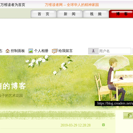
设万维读者为首页
万维读者网 -- 全球华人的精神家园
首 页
新 闻
视 频
博 客
志
控制面板
个人相册
给我留言
萌的博客
仙子的艺术花园
https://blog.creaders.net/
2019-03-29 12:28:28