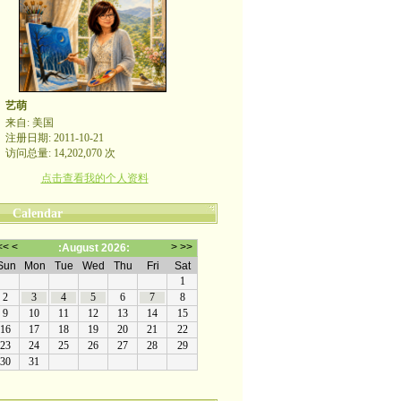
艺萌
来自: 美国
注册日期: 2011-10-21
访问总量: 14,202,070 次
点击查看我的个人资料
Calendar
哪裡有自由，哪裡就是祖國