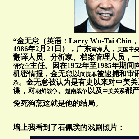
“
金无怠（英语：
Larry Wu-Tai Chin
，
1986
年
2
月
21
日），广东
人，
南海
美国
中
翻译人员、分析家、档案管理人员，
主任。因在
1952
年至
1985
年期间
研究室
机密情报，金无怠以
被逮捕和审
间谍罪
。金无怠被认为是有史以来对中美关
杀
谍，对
、
以及
都
朝鲜战争
越南战争
中美关系
兔死狗烹这就是他的结局。
墙上我看到了石佩璞的戏剧照片：