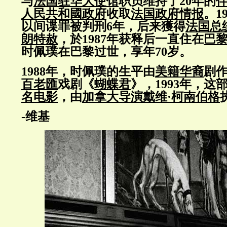
与
法国驻华大使馆
职员维持了20年的
人民共和國政府
收取
法国政府
情报
。1
以间谍罪被判刑6年，后来獲得
法国总
朗
特赦
，於1987年获释后一直住在
巴
时佩璞在巴黎过世，享年70岁。
1988年，时佩璞的生平由
美籍华裔
剧
百老匯
戏剧《
蝴蝶君
》，1993年，这
名电影
，由
加拿大
导演
戴维·柯南伯格
-维基