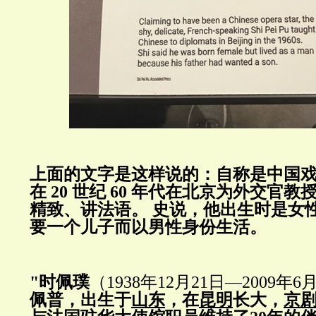
上面的文字是这样说的：自称是中国
在
20
世纪
60
年代在北京为外交官教
精致、讲法语。
史说，他出生时是女
要一个儿子而以男性身份生活。
"时佩璞
（1938年12月21日—2009年6
佩普，出生于
山东
，在
昆明
长大，
京