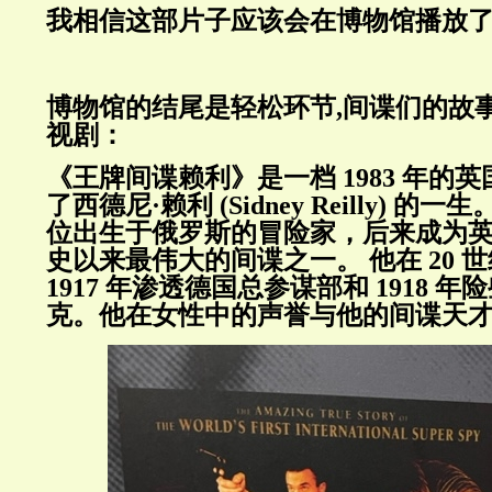
我相信这部片子应该会在博物馆播放
博物馆的结尾是轻松环节,间谍们的故
视剧：
《王牌间谍赖利》是一档 1983 年的
了西德尼·赖利 (Sidney Reilly) 
位出生于俄罗斯的冒险家，后来成为
史以来最伟大的间谍之一。 他在 20 
1917 年渗透德国总参谋部和 1918 
克。他在女性中的声誉与他的间谍天