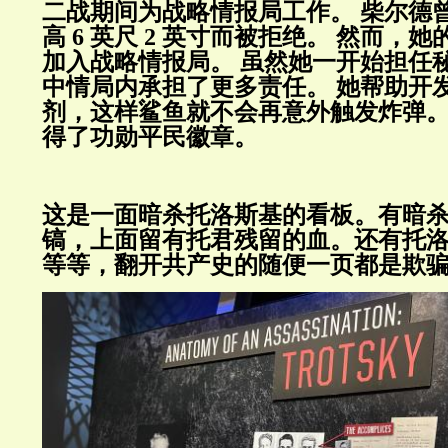
二战期间为战略情报局工作。
柴尔德
高 6 英尺 2 英寸而被拒绝。 然而，
加入战略情报局。 虽然她一开始担任
中情局内承担了更多责任。 她帮助开
剂，这样鲨鱼就不会再意外触发炸弹。
得了功勋平民徽章。
这是一面暗杀托洛斯基的看板。有暗
镐，上面留有托君残留的血。还有
托
等等，
翻开共产史的随便一页都是欺