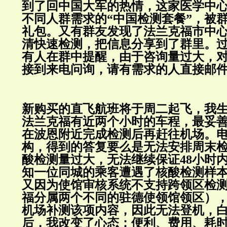
到了回中国大军的热情，这家医学中
不同人群需求的“中国检测套餐”，被
礼包。又有群友发现了法兰克福市中
清快速检测，把信息分享到了群里。
有人在群中提醒，由于咨询量过大，
接到来电问询，请有需求的人直接邮
新购买的直飞航班将于周二起飞，我
法兰克福有近两个小时的车程，最妥
在波恩附近完成检测后再赶往机场。
构，得到的答复要么是无法安排周末
酸检测量过大，无法继续保证48小时
知一位同城的乘客遭遇了核酸检测样
又因为使馆审核系统不支持跨领区检
福分属两个不同的驻德使领馆领区）
机场补测该项内容，因此无法登机，
后，我改变了心态：便利、费用、耗