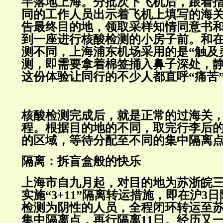
半落地上海。分批次下飞机后，跟着
同的工作人员出示着飞机上填写的海
告最终目的地，领取采样知情同意书
到一座进行核酸检测的小房子前。和
测不同，上海浦东机场采用的是“触及
测，即需要拿着棉签捅入鼻子深处，
这份体验让同行的不少人都直呼“痛苦
核酸检测完成后，就是正常的过海关
程。根据目的地的不同，取完行李后
的区域，等待分配至不同的集中隔离
隔离：拆盲盒般的快乐
上海市自九月起，对目的地为苏浙皖
实施“3+11”隔离转运措施，即在沪3
检测为阴性的人员，全程闭环转运至
集中隔离点，再行隔离11日。经历又