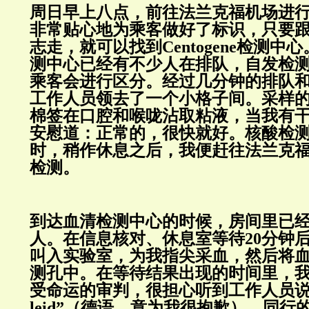
周日早上八点，前往法兰克福机场进
非常贴心地为乘客做好了标识，只要
志走，就可以找到Centogene检测
测中心已经有不少人在排队，自发检
乘客会进行区分。经过几分钟的排队
工作人员领去了一个小格子间。采样
棉签在口腔和喉咙沾取粘液，当我有
安慰道：正常的，很快就好。核酸检
时，稍作休息之后，我便赶往法兰克
检测。
到达血清检测中心的时候，房间里已
人。在信息核对、休息室等待20分钟
叫入实验室，为我指尖采血，然后将
测孔中。在等待结果出现的时间里，
受命运的审判，很担心听到工作人员说出那句
leid”（德语，意为我很抱歉）。同