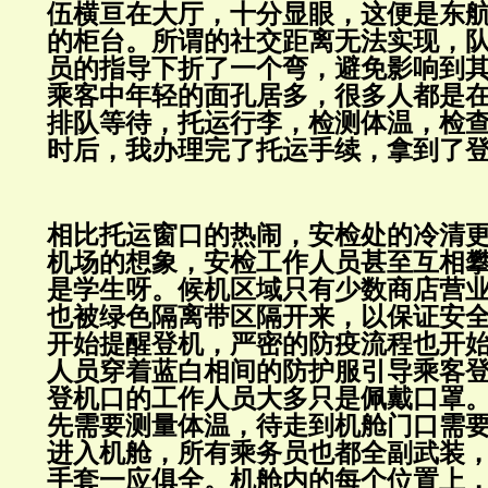
伍横亘在大厅，十分显眼，这便是东航M
的柜台。所谓的社交距离无法实现，
员的指导下折了一个弯，避免影响到
乘客中年轻的面孔居多，很多人都是
排队等待，托运行李，检测体温，检
时后，我办理完了托运手续，拿到了
相比托运窗口的热闹，安检处的冷清
机场的想象，安检工作人员甚至互相
是学生呀。候机区域只有少数商店营
也被绿色隔离带区隔开来，以保证安
开始提醒登机，严密的防疫流程也开
人员穿着蓝白相间的防护服引导乘客
登机口的工作人员大多只是佩戴口罩
先需要测量体温，待走到机舱门口需
进入机舱，所有乘务员也都全副武装
手套一应俱全。机舱内的每个位置上