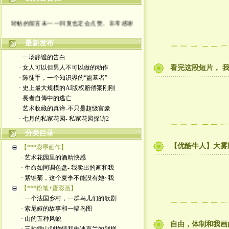
转帖的留言未一一回复也定会点赞。非常感谢
yimengling53@yahoo.com
最新发布
有意收藏者请私信我，感谢一贯支持
· 一场静谧的告白
· 女人可以但男人不可以做的动作
看完这段短片， 
政治转载不一定代表本人意见
· 陈徒手，一个知识界的“盗墓者”
· 史上最大规模的AI版权赔偿案刚刚
艺术博客：https://yimengl.blog
· 長者自傳中的逃亡
· 艺术收藏的真谛-不只是超级富豪
目录中标注星号的为本人艺术原创
· 七月的私家花园- 私家花园探访2
分类目录
【优酷牛人】大雾
【***彩墨画作】
· 艺术花园里的酒精快感
· 生命如同调色盘- 我卖出的画和我
· 紫锥菊，这个夏季不能没有她~我
【***粉笔+蛋彩画】
· 一个法国乡村，一群鸟儿们的歌剧
· 索尼娅的故事和一幅鸟图
· 山的五种风貌
自由，体制和我画