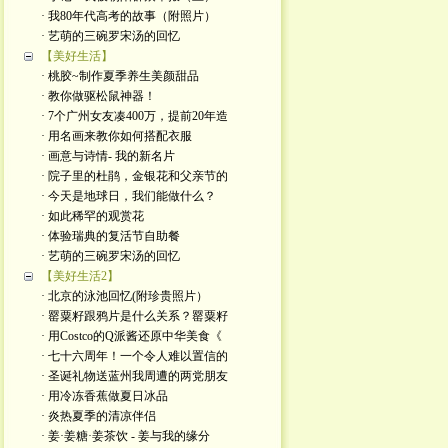
· 我80年代高考的故事（附照片）
· 艺萌的三碗罗宋汤的回忆
【美好生活】
· 桃胶~制作夏季养生美颜甜品
· 教你做驱松鼠神器！
· 7个广州女友凑400万，提前20年造
· 用名画来教你如何搭配衣服
· 画意与诗情- 我的新名片
· 院子里的杜鹃，金银花和父亲节的
· 今天是地球日，我们能做什么？
· 如此稀罕的观赏花
· 体验瑞典的复活节自助餐
· 艺萌的三碗罗宋汤的回忆
【美好生活2】
· 北京的泳池回忆(附珍贵照片）
· 罂粟籽跟鸦片是什么关系？罂粟籽
· 用Costco的Q派酱还原中华美食《
· 七十六周年！一个令人难以置信的
· 圣诞礼物送蓝州我周遭的两党朋友
· 用冷冻香蕉做夏日冰品
· 炎热夏季的清凉伴侣
· 姜·姜糖·姜茶饮 - 姜与我的缘分