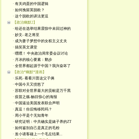
· 有关鸡蛋的中国逻辑
· 如何挽留英脱欧？
· 这个脱欧的讲法更逗
【政治幽默2】
· 给还在选举结果震惊中未回过神的
· 妙文- 老之将至
· 成为妻子梦想中的女权主义丈夫
· 搞笑英文课堂
· 嘿嘿！ 中央政治局常委会议讨论
· 月冰的核心要素：鹅步
· 全世界都起源于中国？我兴奋坏了
【政治*幽默*漫画】
· 乐死- 看看川普这父子俩
· 中国今天又愤怒了
· 苏联对全世界最大的贡献是万千黑
· 疫苗之殇-触目惊心的海报
· 中国逼迫美国发表联合声明
· 真逗！你后悔移民吗？
· 周小平是个无知青年
· 研究证明：中共确实是婊子养的ZT
· 如何鉴别自己是真正的毛粉
· 发小请客碰上一个毛左结果...