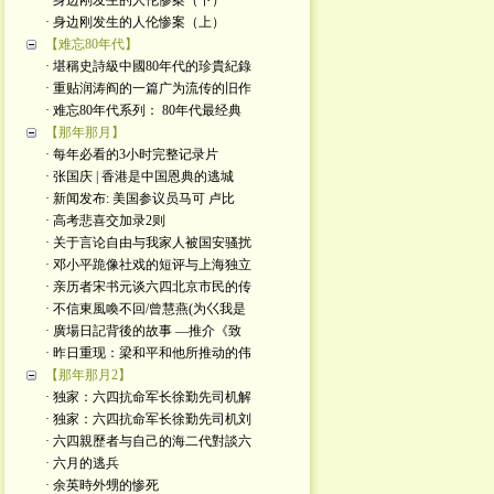
· 身边刚发生的人伦惨案（下）
· 身边刚发生的人伦惨案（上）
【难忘80年代】
· 堪稱史詩級中國80年代的珍貴紀錄
· 重贴润涛阎的一篇广为流传的旧作
· 难忘80年代系列： 80年代最经典
【那年那月】
· 每年必看的3小时完整记录片
· 张国庆 | 香港是中国恩典的逃城
· 新闻发布: 美国参议员马可 卢比
· 高考悲喜交加录2则
· 关于言论自由与我家人被国安骚扰
· 邓小平跪像社戏的短评与上海独立
· 亲历者宋书元谈六四北京市民的传
· 不信東風喚不回/曾慧燕(为巜我是
· 廣場日記背後的故事 —推介《致
· 昨日重现：梁和平和他所推动的伟
【那年那月2】
· 独家：六四抗命军长徐勤先司机解
· 独家：六四抗命军长徐勤先司机刘
· 六四親歷者与自己的海二代對談六
· 六月的逃兵
· 余英時外甥的惨死