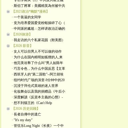
· 专访李南央（2）中共及共產主義
· 斯伯丁將軍：美國精英為何被中共
【2021政治*幽默*漫画】
· 一个装逼的女同学
· 党为培养爱国爱党粉蛆操碎了心（
· 中间派的尴尬：怎样讲政治正确的
【2026旅游】
· 我走访的六个私家花园（附美图）
【2026 影音】
· 女人可以但男人不可以做的动作
· 为什么在国内精明如狐狸的人,来
· 他完美诠释了什么叫“男人如陈年
· 巧言令色，为什么中国反思【文革
· 西班牙人的“第二国歌”--阿兰胡埃
· 纽约时代广场的演变-9分钟中的20
· 沉浸于拜伦式英雄的迷人世界
· 化妆舞会以及我的捐赠品《午后小
· 深度解讀《反資本主義的心態》-
· 想不到猫王的《Can't Help
【2026 历史回顾】
· 長者自傳中的逃亡
· "It's my duty"
· 管弦乐Long Night《长夜》一个中