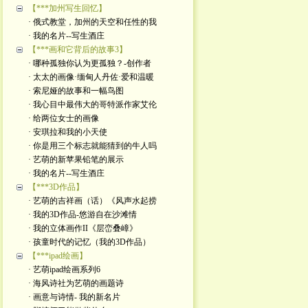
【***加州写生回忆】
· 俄式教堂，加州的天空和任性的我
· 我的名片--写生酒庄
【***画和它背后的故事3】
· 哪种孤独你认为更孤独？-创作者
· 太太的画像·缅甸人丹佐·爱和温暖
· 索尼娅的故事和一幅鸟图
· 我心目中最伟大的哥特派作家艾伦
· 给两位女士的画像
· 安琪拉和我的小天使
· 你是用三个标志就能猜到的牛人吗
· 艺萌的新苹果铅笔的展示
· 我的名片--写生酒庄
【***3D作品】
· 艺萌的吉祥画（话）《风声水起捞
· 我的3D作品-悠游自在沙滩情
· 我的立体画作II《层峦叠嶂》
· 孩童时代的记忆（我的3D作品）
【***ipad绘画】
· 艺萌ipad绘画系列6
· 海风诗社为艺萌的画题诗
· 画意与诗情- 我的新名片