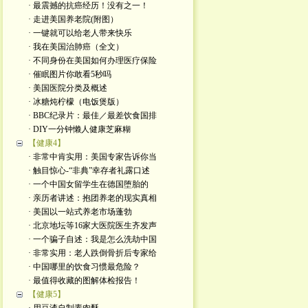
· 最震撼的抗癌经历！没有之一！
· 走进美国养老院(附图）
· 一键就可以给老人带来快乐
· 我在美国治肺癌（全文）
· 不同身份在美国如何办理医疗保险
· 催眠图片你敢看5秒吗
· 美国医院分类及概述
· 冰糖炖柠檬（电饭煲版）
· BBC纪录片：最佳／最差饮食国排
· DIY一分钟懒人健康芝麻糊
【健康4】
· 非常中肯实用：美国专家告诉你当
· 触目惊心-“非典”幸存者礼露口述
· 一个中国女留学生在德国堕胎的
· 亲历者讲述：抱团养老的现实真相
· 美国以一站式养老市场蓬勃
· 北京地坛等16家大医院医生齐发声
· 一个骗子自述：我是怎么洗劫中国
· 非常实用：老人跌倒骨折后专家给
· 中国哪里的饮食习惯最危险？
· 最值得收藏的图解体检报告！
【健康5】