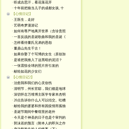
· 听成吉思汗，看花落花开
· 十年前把狼当儿子的成都女孩, 十
【心情日记】
· 王医生，走好
· 艺萌奇梦漫游记
· 如何有尊严地离开世界（含珍贵照
· 一首反战的圣诞歌曲和我的圣诞《
· 怎样看待董氏兄弟的恩怨
· 董鼎山先生千古！
· 如果你娶了个写博的女生（原创加
· 是谁把我推入了这黑暗的泥沼？
· 一张震惊全球的照片所引发的
· 献给如花的少女们
【心情日记2】
· 治愈我和我们的心灵创伤
· 清明节，州长官邸，我们都是地球
· 深切怀念万维博主医学专家本杰明
· 20点告诉你什么人可以结交。吐槽
· 献给我的婆婆和所有因疫情而孤独
· 圣诞节期间中餐馆里的老外
· 今天是个神圣的日子也是个审判的
· 郭沫若的预言（附本人的即兴之作