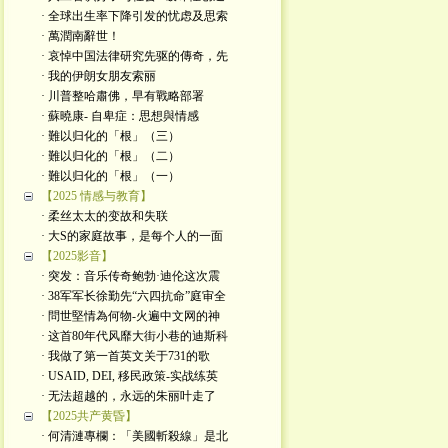
· 全球出生率下降引发的忧虑及思索
· 萬潤南辭世！
· 哀悼中国法律研究先驱的傳奇，先
· 我的伊朗女朋友索丽
· 川普整哈肅佛，早有戰略部署
· 蘇曉康- 自卑症：思想與情感
· 難以归化的「根」（三）
· 難以归化的「根」（二）
· 難以归化的「根」（一）
【2025 情感与教育】
· 柔丝太太的变故和失联
· 大S的家庭故事，是每个人的一面
【2025影音】
· 突发：音乐传奇鲍勃·迪伦这次震
· 38军军长徐勤先“六四抗命”庭审全
· 問世堅情為何物-火遍中文网的神
· 这首80年代风靡大街小巷的迪斯科
· 我做了第一首英文关于731的歌
· USAID, DEI, 移民政策-实战练英
· 无法超越的，永远的朱丽叶走了
【2025共产黄昏】
· 何清漣專欄：「美國斬殺線」是北