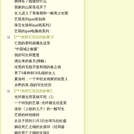
· 脚摔坏了能做些什么
· 我家的山茱萸花开了
· 女儿进入了青春期和一幅美少女图
· 艺萌系列ipad原创画
· 珠宝女孩和ipad画系列2
· 艺萌的ipad电脑画系列
【***画和它背后的故事2】
· 亡国的密码就藏在这里
· “中国城之橱窗”
· 我的写生和鹭鸶
· 滴出来的春天(两幅）
· 珍贵的毛线手套和我的春之画
· 养了6条狗和18头猫的女人
· 夏洛特，一个年轻女画家的短暂人
· 乡野的美-我的写生经历
【***画和它背后的故事】
· 光环褪去而英雄不死（2）
· 一个特别的艺展~光环褪去但是英
· 送给《上校的儿子》的一幅写生
· 艺萌的碎纸模特
· 从豆子田到11月2日全球马拉松盛
· 躺在死亡之榻的女孩III（结局篇
· 躺在死亡之榻的女孩II