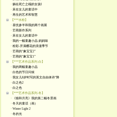
· 躺在死亡之榻的女孩I
· 呆在女儿的童话中
· 再生的艺术和智慧
【***水粉】
· 喜忧参半和我的两个画展
· 艺萌新作系列
· 呆在女儿的童话中
· 我的一幅童趣小品-妈妈味
· 粉彩-开满樱花的浪漫季节
· 艺萌的“象宝宝2”
· 艺萌的“象宝宝1”
【***艺术作品系列-白】
· 我的两幅童趣小品
· 白色的节日问候
· 我女儿8岁时写的英文自由体诗“降
· 白之色2
· 白之色
【***艺术作品系列-冬】
· 《猫和月亮》我的第二幅冬景画
· 冬天的童话（画）
· Winter Light 2
· 冬的光