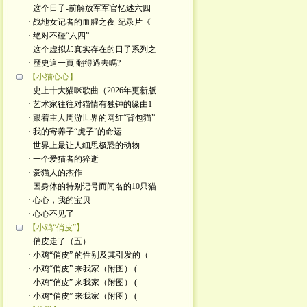
· 这个日子-前解放军军官忆述六四
· 战地女记者的血腥之夜-纪录片《
· 绝对不碰“六四”
· 这个虚拟却真实存在的日子系列之
· 歷史這一頁 翻得過去嗎?
【小猫心心】
· 史上十大猫咪歌曲（2026年更新版
· 艺术家往往对猫情有独钟的缘由1
· 跟着主人周游世界的网红“背包猫”
· 我的寄养子“虎子”的命运
· 世界上最让人细思极恐的动物
· 一个爱猫者的猝逝
· 爱猫人的杰作
· 因身体的特别记号而闻名的10只猫
· 心心，我的宝贝
· 心心不见了
【小鸡“俏皮”】
· 俏皮走了（五）
· 小鸡“俏皮” 的性别及其引发的（
· 小鸡“俏皮” 来我家（附图） (
· 小鸡“俏皮” 来我家（附图） (
· 小鸡“俏皮” 来我家（附图） (