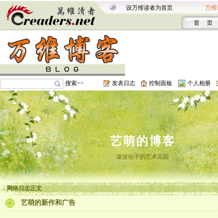
设万维读者为首页
万维
首 页
搜索>>
发表日志
控制面板
个人相册
艺萌的博客
凌波仙子的艺术花园
网络日志正文
艺萌的新作和广告