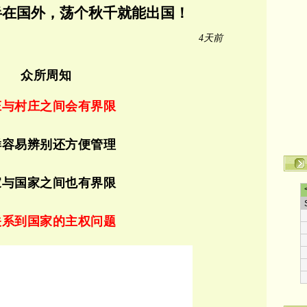
半在国外，荡个秋千就能出国！
4天前
馆
众所周知
庄与村庄之间会有界限
样容易辨别还方便管理
家与国家之间也有界限
关系到国家的主权问题