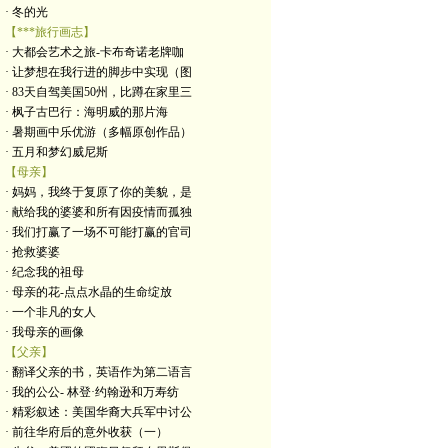
· 冬的光
【***旅行画志】
· 大都会艺术之旅-卡布奇诺老牌咖
· 让梦想在我行进的脚步中实现（图
· 83天自驾美国50州，比蹲在家里三
· 枫子古巴行：海明威的那片海
· 暑期画中乐优游（多幅原创作品）
· 五月和梦幻威尼斯
【母亲】
· 妈妈，我终于复原了你的美貌，是
· 献给我的婆婆和所有因疫情而孤独
· 我们打赢了一场不可能打赢的官司
· 抢救婆婆
· 纪念我的祖母
· 母亲的花-点点水晶的生命绽放
· 一个非凡的女人
· 我母亲的画像
【父亲】
· 翻译父亲的书，英语作为第二语言
· 我的公公- 林登·约翰逊和万寿纺
· 精彩叙述：美国华裔大兵军中讨公
· 前往华府后的意外收获（一）