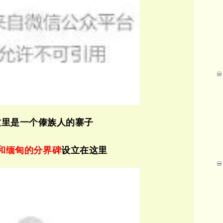
这里是一个傣族人的寨子
和缅甸的分界碑
设立在这里