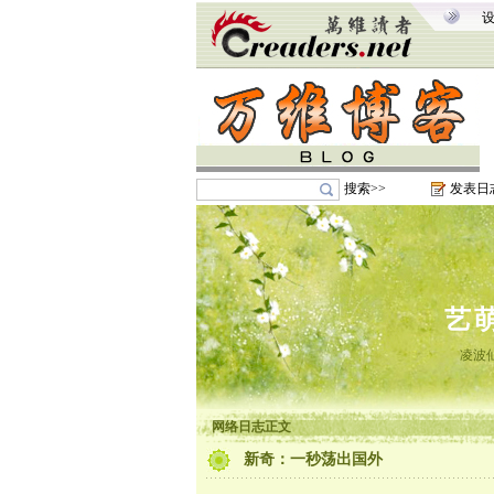
搜索>>
发表日
艺
凌波
网络日志正文
新奇：一秒荡出国外