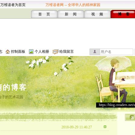
设万维读者为首页
万维读者网 -- 全球华人的精神家园
首 页
新 闻
视 频
博 客
志
控制面板
个人相册
给我留言
萌的博客
仙子的艺术花园
https://blog.creaders.net/
2018-09-29 11:46:27