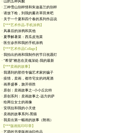
· 山的五种风貌
· 三种雪山别样情和朱迪嘉兰的别样
· 请放下枪，到我的薰衣草田来吧
· 关于一个夏和四个春的系列作品说
【***艺术作品-手机涂鸦】
· 风暴后的涂鸦和其他
· 夏季解暑菜：西瓜皮泡菜
· 医生诊所和我的手机涂鸦
【***艺术作品Collage】
· 我拍出的画和我制作的节日祝愿灯
· “希望”栖息在灵魂深处-我的最新
【***卖画的故事】
· 我遇到的那些专骗艺术家的骗子
· 疫情，卖画，都市宅女的鸡尾酒
· 画界盛事，旗开得胜
· 原创：卖画故事之~小小丘比特
· 原创系列：卖画故事之-远方的萨
· 给两位女士的画像
· 安琪拉和我的小天使
· 卖画的故事系列-黑猫
· 我卖出第一幅画的故事（附画）
【***版画拓印印章】
· 艺萌的另类版画油印作品