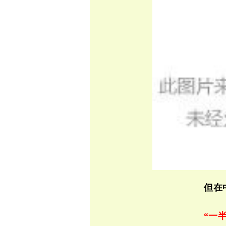
但在
“一