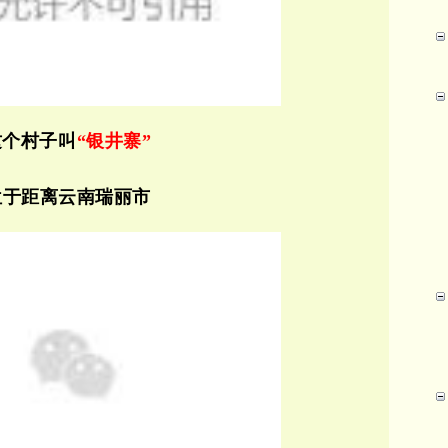
这个村子叫
“
银井寨”
位于距离云南瑞丽市