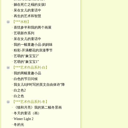
· 躺在死亡之榻的女孩I
· 呆在女儿的童话中
· 再生的艺术和智慧
【***水粉】
· 喜忧参半和我的两个画展
· 艺萌新作系列
· 呆在女儿的童话中
· 我的一幅童趣小品-妈妈味
· 粉彩-开满樱花的浪漫季节
· 艺萌的“象宝宝2”
· 艺萌的“象宝宝1”
【***艺术作品系列-白】
· 我的两幅童趣小品
· 白色的节日问候
· 我女儿8岁时写的英文自由体诗“降
· 白之色2
· 白之色
【***艺术作品系列-冬】
· 《猫和月亮》我的第二幅冬景画
· 冬天的童话（画）
· Winter Light 2
· 冬的光