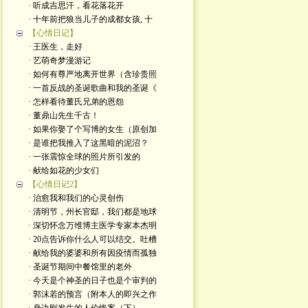
· 听成吉思汗，看花落花开
· 十年前把狼当儿子的成都女孩, 十
【心情日记】
· 王医生，走好
· 艺萌奇梦漫游记
· 如何有尊严地离开世界（含珍贵照
· 一首反战的圣诞歌曲和我的圣诞《
· 怎样看待董氏兄弟的恩怨
· 董鼎山先生千古！
· 如果你娶了个写博的女生（原创加
· 是谁把我推入了这黑暗的泥沼？
· 一张震惊全球的照片所引发的
· 献给如花的少女们
【心情日记2】
· 治愈我和我们的心灵创伤
· 清明节，州长官邸，我们都是地球
· 深切怀念万维博主医学专家本杰明
· 20点告诉你什么人可以结交。吐槽
· 献给我的婆婆和所有因疫情而孤独
· 圣诞节期间中餐馆里的老外
· 今天是个神圣的日子也是个审判的
· 郭沫若的预言（附本人的即兴之作