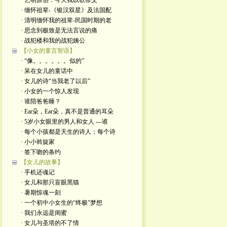
· 艺萌原创：今天我以歌祭父
· 缅怀祖辈-《银汉双星》及法国配
· 清明缅怀我的祖辈-民国时期的老
· 思念到极致是无法言说的痛
· 战犯楼和我的战犯姨公
【小女的童言智语】
· “像。。。。。。似的”
· 呆在女儿的童话中
· 女儿的诗“当我老了以后”
· 小女的一个惊人发现
· 谁陪爸爸睡？
· Ear朵，Ear朵，真不是普通的耳朵
· 5岁小女眼里的男人和女人 ---谁
· 每个小孩都是天生的诗人；每个诗
· 小小斡旋家
· 签下吻的条约
【女儿的故事】
· 手机还魂记
· 女儿和那只盲眼黑猫
· 暑期惊魂一刻
· 一个初中小女生的“终极”梦想
· 我们永远是闺蜜
· 女儿与圣塔的不了情