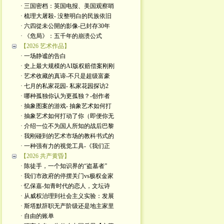
· 三国密档：英国电报、美国观察哨
· 梳理大屠殺- 没整明白的民族依旧
· 六四從未公開的影像-已封存30年
· 《危局》：五千年的崩溃公式
【2026 艺术作品】
· 一场静谧的告白
· 史上最大规模的AI版权赔偿案刚刚
· 艺术收藏的真谛-不只是超级富豪
· 七月的私家花园- 私家花园探访2
· 哪种孤独你认为更孤独？-创作者
· 抽象图案的游戏- 抽象艺术如何打
· 抽象艺术如何打动了你（即便你无
· 介绍一位不为国人所知的战后巴黎
· 我刚碰到的艺术市场的教科书式的
· 一种强有力的视觉工具-《我们正
【2026 共产黄昏】
· 陈徒手，一个知识界的“盗墓者”
· 我们市政府的停摆关门vs极权金家
· 忆保嘉-知青时代的恋人，文坛诗
· 从威权治理到社会主义实验：发展
· 斯塔默辞职无产阶级还是地主家里
· 自由的账单