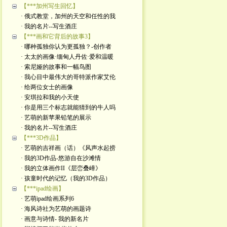
【***加州写生回忆】
· 俄式教堂，加州的天空和任性的我
· 我的名片--写生酒庄
【***画和它背后的故事3】
· 哪种孤独你认为更孤独？-创作者
· 太太的画像·缅甸人丹佐·爱和温暖
· 索尼娅的故事和一幅鸟图
· 我心目中最伟大的哥特派作家艾伦
· 给两位女士的画像
· 安琪拉和我的小天使
· 你是用三个标志就能猜到的牛人吗
· 艺萌的新苹果铅笔的展示
· 我的名片--写生酒庄
【***3D作品】
· 艺萌的吉祥画（话）《风声水起捞
· 我的3D作品-悠游自在沙滩情
· 我的立体画作II《层峦叠嶂》
· 孩童时代的记忆（我的3D作品）
【***ipad绘画】
· 艺萌ipad绘画系列6
· 海风诗社为艺萌的画题诗
· 画意与诗情- 我的新名片