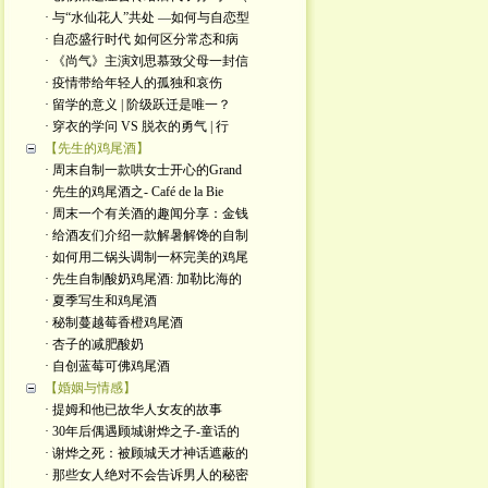
· 与“水仙花人”共处 —如何与自恋型
· 自恋盛行时代 如何区分常态和病
· 《尚气》主演刘思慕致父母一封信
· 疫情带给年轻人的孤独和哀伤
· 留学的意义 | 阶级跃迁是唯一？
· 穿衣的学问 VS 脱衣的勇气 | 行
【先生的鸡尾酒】
· 周末自制一款哄女士开心的Grand
· 先生的鸡尾酒之- Café de la Bie
· 周末一个有关酒的趣闻分享：金钱
· 给酒友们介绍一款解暑解馋的自制
· 如何用二锅头调制一杯完美的鸡尾
· 先生自制酸奶鸡尾酒: 加勒比海的
· 夏季写生和鸡尾酒
· 秘制蔓越莓香橙鸡尾酒
· 杏子的减肥酸奶
· 自创蓝莓可佛鸡尾酒
【婚姻与情感】
· 提姆和他已故华人女友的故事
· 30年后偶遇顾城谢烨之子-童话的
· 谢烨之死：被顾城天才神话遮蔽的
· 那些女人绝对不会告诉男人的秘密