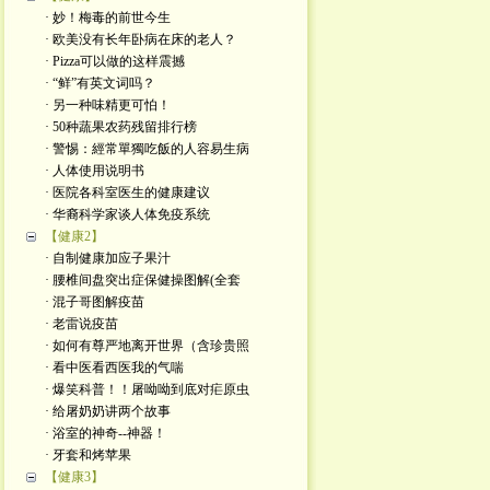
· 妙！梅毒的前世今生
· 欧美没有长年卧病在床的老人？
· Pizza可以做的这样震撼
· “鲜”有英文词吗？
· 另一种味精更可怕！
· 50种蔬果农药残留排行榜
· 警惕：經常單獨吃飯的人容易生病
· 人体使用说明书
· 医院各科室医生的健康建议
· 华裔科学家谈人体免疫系统
【健康2】
· 自制健康加应子果汁
· 腰椎间盘突出症保健操图解(全套
· 混子哥图解疫苗
· 老雷说疫苗
· 如何有尊严地离开世界（含珍贵照
· 看中医看西医我的气喘
· 爆笑科普！！屠呦呦到底对疟原虫
· 给屠奶奶讲两个故事
· 浴室的神奇--神器！
· 牙套和烤苹果
【健康3】