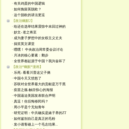
· 有关鸡蛋的中国逻辑
· 如何挽留英脱欧？
· 这个脱欧的讲法更逗
【政治幽默2】
· 给还在选举结果震惊中未回过神的
· 妙文- 老之将至
· 成为妻子梦想中的女权主义丈夫
· 搞笑英文课堂
· 嘿嘿！ 中央政治局常委会议讨论
· 月冰的核心要素：鹅步
· 全世界都起源于中国？我兴奋坏了
【政治*幽默*漫画】
· 乐死- 看看川普这父子俩
· 中国今天又愤怒了
· 苏联对全世界最大的贡献是万千黑
· 疫苗之殇-触目惊心的海报
· 中国逼迫美国发表联合声明
· 真逗！你后悔移民吗？
· 周小平是个无知青年
· 研究证明：中共确实是婊子养的ZT
· 如何鉴别自己是真正的毛粉
· 发小请客碰上一个毛左结果...