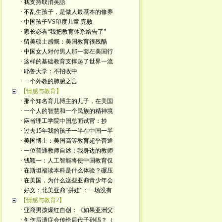
· 我支持取消英語
· 不乱生孩子，是做人最基本的修养
· 中国孩子VS印度儿童 完败
· 家长必看“我把教育体系给告了”
· 留美硕士感慨：美国教育很残酷
· 中国女人对付男人那一套在美国行
· 这样的基础教育支撑起了世界一流
· 耶鲁大学：不招收中
· 一个外教的肺腑之言
【情感与教育】
· 那个知名育儿博主的儿子，在美国
· 一个人的智慧和一个民族的精神境
· 麻省理工学院中国总面试官：抄
· 过去15年我的孩子一半在中国一半
· 美国博士：美国高等教育超乎普通
· 一位普通教师自述：我身边的教师
· 钱颖一：人工智能将使中国教育仅
· 在斯坦福读本科是什么体验？碾压
· 在美国，为什么这些亚裔青少年会
· 好文：北美亚裔“拼娃”：一场没有
【情感与教育2】
· 亚裔男孩爆红自创：《如果亚洲父
· 创伤后遗症会传给后代子孙吗？（