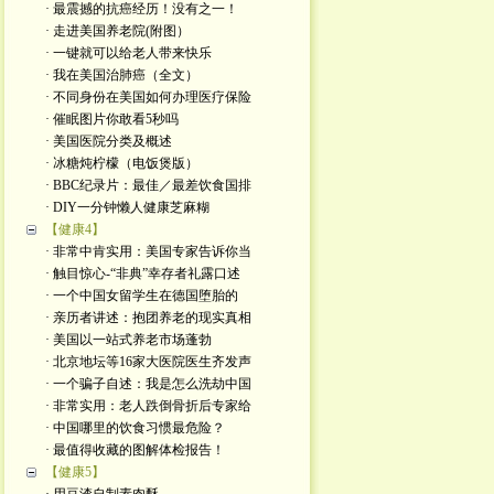
· 最震撼的抗癌经历！没有之一！
· 走进美国养老院(附图）
· 一键就可以给老人带来快乐
· 我在美国治肺癌（全文）
· 不同身份在美国如何办理医疗保险
· 催眠图片你敢看5秒吗
· 美国医院分类及概述
· 冰糖炖柠檬（电饭煲版）
· BBC纪录片：最佳／最差饮食国排
· DIY一分钟懒人健康芝麻糊
【健康4】
· 非常中肯实用：美国专家告诉你当
· 触目惊心-“非典”幸存者礼露口述
· 一个中国女留学生在德国堕胎的
· 亲历者讲述：抱团养老的现实真相
· 美国以一站式养老市场蓬勃
· 北京地坛等16家大医院医生齐发声
· 一个骗子自述：我是怎么洗劫中国
· 非常实用：老人跌倒骨折后专家给
· 中国哪里的饮食习惯最危险？
· 最值得收藏的图解体检报告！
【健康5】