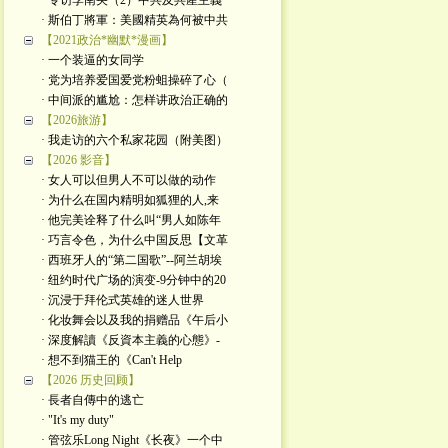
· 专访李南央（2）中共及共產主義
· 斯伯丁將軍：美國精英為何被中共
【2021政治*幽默*漫画】
· 一个装逼的女同学
· 党为培养爱国爱党粉蛆操碎了心（
· 中间派的尴尬：怎样讲政治正确的
【2026旅游】
· 我走访的六个私家花园（附美图）
【2026 影音】
· 女人可以但男人不可以做的动作
· 为什么在国内精明如狐狸的人,来
· 他完美诠释了什么叫“男人如陈年
· 巧言令色，为什么中国反思【文革
· 西班牙人的“第二国歌”--阿兰胡埃
· 纽约时代广场的演变-9分钟中的20
· 沉浸于拜伦式英雄的迷人世界
· 化妆舞会以及我的捐赠品《午后小
· 深度解讀《反資本主義的心態》-
· 想不到猫王的《Can't Help
【2026 历史回顾】
· 長者自傳中的逃亡
· "It's my duty"
· 管弦乐Long Night《长夜》一个中