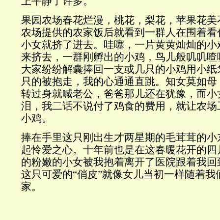
上平静了许多。
果园农场春花烂漫，桃花，梨花，苹果花美
农场提供的农家饭后就看到一群人在围着看
小女就挤了进去。哇噻，
一片黄黄灿灿的小
来挤去，一群刚孵出的小鸡，鸟儿般叽叽喳
大家纷纷解囊捧回一支或几只的小鸡用小纸
只的被抱走，我的心通通直跳。知女莫如母
转过身就喊老公，爸爸那儿还在犹豫，而小
泪，我二话不说付了鸡食的费用，就让农场
小鸡。
捧在手里这只刚出生才两星期的毛茸茸的小
起怜爱之心。十年前也是在这春暖花开的四
的粉嫩的小女被我抱着离开了医院跟着我回
这只可爱的“俏皮”就像女儿当初一样随着我
家。