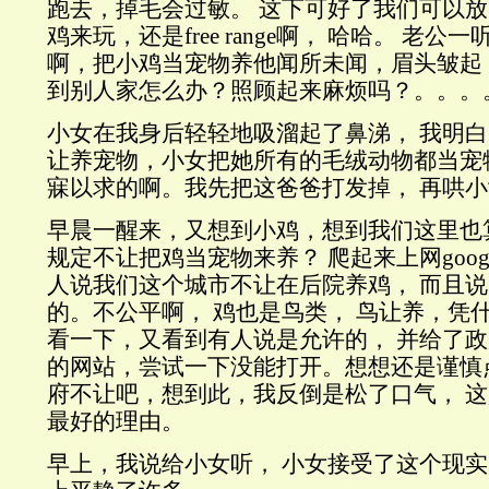
跑去，
掉毛会过敏。
这下可好了我们可以放
鸡来玩，还是
free range
啊，
哈哈。
老公一
啊，把小鸡当宠物养他闻所未闻，眉头皱起
到别人家怎么办？照顾起来麻烦吗？。。。
小女在我身后轻轻地吸溜起了鼻涕，
我明白
让养宠物，小女把她所有的毛绒动物都当宠
寐以求的啊。我
先把这爸爸打发掉，
再哄小
早晨一醒来，又想到小鸡，想到我们这里也
规定不让把鸡当宠物来养？
爬起来上网
goog
人说我们这个城市不让在后院养鸡，
而且说
的。
不公平啊， 鸡也是鸟类， 鸟让养，凭
看一下，又看到有人说是允许的，
并给了政
的网站，尝试一下没能打开。想想还是谨慎
府不让吧，想到此，我反倒是松了口气，
这
最好的理由。
早上，我说给小女听，
小女接受了这个现实