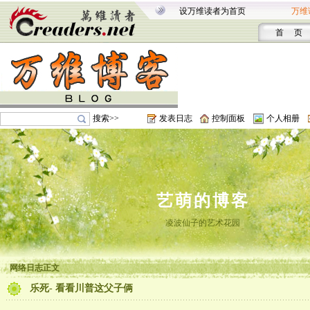
设万维读者为首页
万维
首 页
搜索>>
发表日志
控制面板
个人相册
艺萌的博客
凌波仙子的艺术花园
网络日志正文
乐死- 看看川普这父子俩