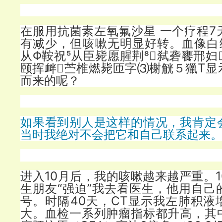
在服用抗菌素左氧氟沙星 一个疗程7
有减少，但咳嗽无明显好转。血像白细
从Φ鞍祝从臣毙愿腥荆弑砻饔邢妇
颐挥衅苎椎燃毙匝字⑶榭觥５獵T显
而来的呢？
如果看到别人是这样的情况，我肯定
当时我绝对不会把它和自己联系起来
进入10月后，我的咳嗽越来越严重。1
生朋友“强迫”我去看医生，他用自己
号。时隔40天，CT显示我左肺积液
大。血检一系列肿瘤指标都升高，其