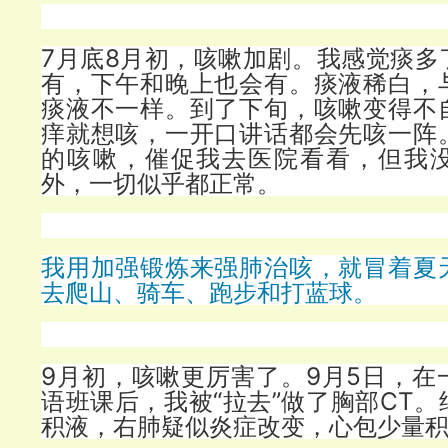
7月底8月初，咳嗽加剧。我感觉痰多
有，下午和晚上也会有。痰液稀白，
痰液不一样。到了下旬，咳嗽变得不
痒就想咳，一开口讲话都会先咳一阵
的咳嗽，催促我去医院看看，但我
外，一切似乎都正常。
我用加强锻炼来强肺治咳，就冒着夏
去爬山、骑车、跑步和打蓝球。
9月初，咳嗽更厉害了。9月5日，在
语班课后，我被“拉去”做了胸部CT
积液，右肺疑似炎症改变，心包少量