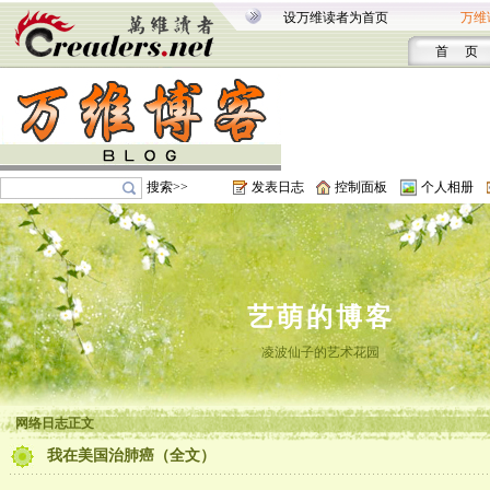
设万维读者为首页
万维
首 页
搜索>>
发表日志
控制面板
个人相册
艺萌的博客
凌波仙子的艺术花园
网络日志正文
我在美国治肺癌（全文）