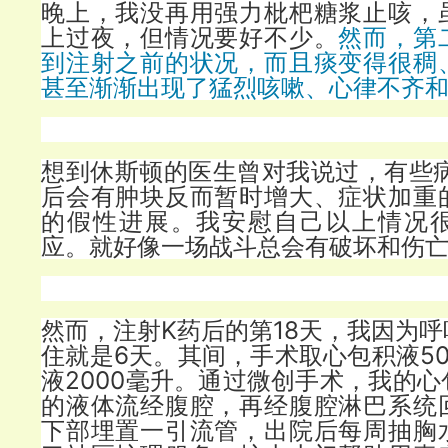
晚上，我没再用强力枇杷糖浆止咳，
上过夜，但情况要好不少。
然而，第
到注射之前的状况，而且痰变得很稠
甚至渐渐出现了猛烈咳嗽、心律不齐
想到休斯顿的医生曾对我说过，有些病人打
后会有肿块反而暂时增大、症状加重
的假性进展。我安慰自己以上情况
应。就好像一场战斗总会有破坏和伤
然而，注射K药后的第18天，我因为
住就是6天。其间，手术取心包积液5
液2000毫升。通过微创手术，我的
的液体流经腹腔，再经腹腔淋巴系统
下部埋置一引流管，出院后每周抽胸