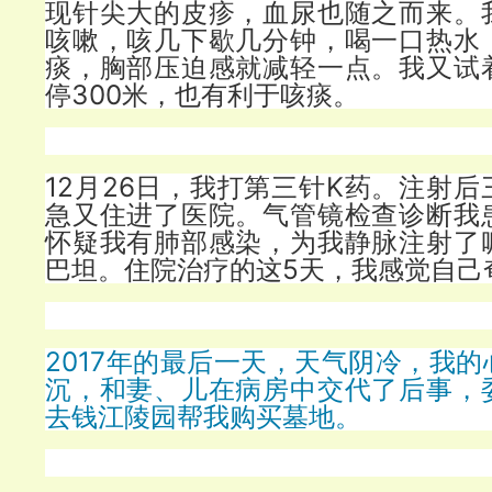
现针尖大的皮疹，血尿也随之而来。
咳嗽，咳几下歇几分钟，喝一口热水
痰，胸部压迫感就减轻一点。我又试
停300米，也有利于咳痰。
12月26日，我打第三针K药。注射
急又住进了医院。气管镜检查诊断我
怀疑我有肺部感染，为我静脉注射了
巴坦。住院治疗的这5天，我感觉自己
2017年的最后一天，天气阴冷，我
沉，和妻、儿在病房中交代了后事，
去钱江陵园帮我购买墓地。