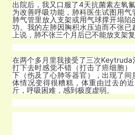
出院后，我又口服了4天抗菌素左氧氟
为改善呼吸功能，肺科医生试图用气
肺气管里放入支架或用气球撑开塌陷
功。我的左肺因胸积水压迫而不张已
上说，肺不张三个月后已不能放支架
在两个多月里我接受了三次Keytrud
打下去时感觉不错（打击了癌细胞）
下（伤及了心肺等器官），出现了间
体情况变得很糟糕，体重由过去的近8
斤，呼吸困难，感到极度虚弱。