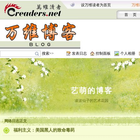
设万维读者为首页
万维
首 页
搜索>>
发表日志
控制面板
个人相册
艺萌的博客
凌波仙子的艺术花园
网络日志正文
福利主义：美国黑人的致命毒药