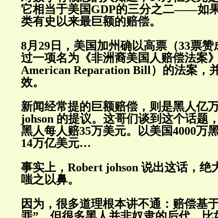
它相当于美国GDP的三分之二——如
类有史以来最巨额的赔偿。
8月29日，美国加州确以高票（33票
过一项名为《非洲裔美国人赔偿法案》（A
American Reparation Bill）
效。
新闻经常提的巨额赔偿，则是黑人亿万富豪
johson 的提议。这哥们谈到这个话
黑人每人赔35万美元。以美国4000
14万亿美元…
事实上，Robert johson 说出这话
嗤之以鼻。
因为，很多道理根本讲不通：赔偿基于
罪”，但很多黑人并非奴隶的后代，比