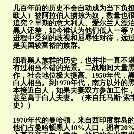
几百年前的历史不会自动成为当下负
欧人）被阿拉伯人掳掠为奴，数量也
追究？早期的意大利人、爱尔兰人漂
黑人还差，如今谁认为他们低人一等
进程中受到的歧视和屈辱性对待，远
是美国较富裕的族群。
细看黑人族群的历史，也并非一直不
有过相当不错的光景。二战期间大量
作，社会地位极大提高。1950年代，
白人相当。到1970年代，南方以外的
本接近白人，如果夫妻双方参加工作
甚至高于白人夫妻。（来自托马斯·索
史》）
1970年代的曼哈顿，来自西印度群岛
他们占曼哈顿黑人10%人口，拥有20