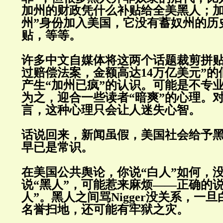
加州的财政凭什么补贴给全美黑人；加
州”身份加入美国，它没有蓄奴州的历
贴，等等。
许多中文自媒体将这两个话题裁剪拼贴
过赔偿法案，金额高达14万亿美元”
产生“加州已疯”的认识。可能是不专
为之，迎合一些读者“暗爽”的心理。
言，这种心理只会让人迷失心智。
话说回来，新闻虽假，美国社会给予
早已是常识。
在美国公共舆论，你说“白人”如何，
说“黑人”，可能惹来麻烦——正确的
人”。黑人之间骂Nigger没关系，一
名誉扫地，还可能有牢狱之灾。