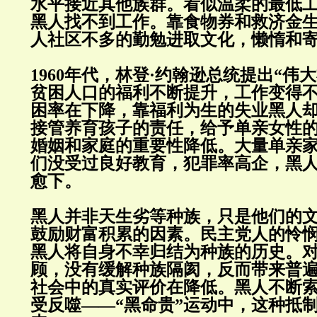
水平接近其他族群。看似温柔的最低
黑人找不到工作。靠食物券和救济金
人社区不多的勤勉进取文化，懒惰和
1960年代，林登·约翰逊总统提出“伟
贫困人口的福利不断提升，工作变得
困率在下降，靠福利为生的失业黑人
接管养育孩子的责任，给予单亲女性
婚姻和家庭的重要性降低。大量单亲
们没受过良好教育，犯罪率高企，黑
愈下。
黑人并非天生劣等种族，只是他们的
鼓励财富积累的因素。民主党人的怜
黑人将自身不幸归结为种族的历史。
顾，没有缓解种族隔阂，反而带来普
社会中的真实评价在降低。黑人不断
受反噬——“黑命贵”运动中，这种抵