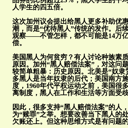
人学生的四五倍。
这次加州议会提出给黑人更多补助优
潮，而是“优待黑人”传统的发作。后
观察——不管怎样，都不可能是14万
偿。
美国黑人为何贫穷？有人讨论种族素
原因。加州“黑人赔偿法案”，对这问
较简单粗暴：历史原因。北美是“奴隶
多黑人是当年奴隶的后代；美国南方
度，1960年代平权运动之前，美国很
离制度，黑人在工作和生活等方面受
因此，很多支持“黑人赔偿法案”的人
为“赎罪”之举。想要改善当下黑人的
欠账还上。但这种思维方式是有问题