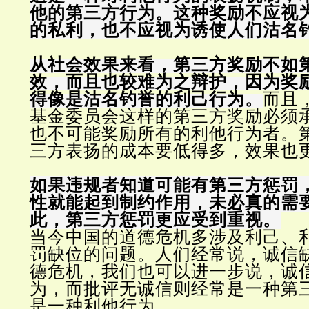
他的第三方行为。这种奖励不应视
的私利，也不应视为诱使人们沽名
从社会效果来看，第三方奖励不如
效，而且也较难为之辩护，因为奖
得像是沽名钓誉的利己行为。
而且
基金委员会这样的第三方奖励必须
也不可能奖励所有的利他行为者。
三方表扬的成本要低得多，效果也
如果违规者知道可能有第三方惩罚
性就能起到制约作用，未必真的需
此，第三方惩罚更应受到重视。
当今中国的道德危机多涉及利己、
罚缺位的问题。人们经常说，诚信
德危机，我们也可以进一步说，诚
为，而批评无诚信则经常是一种第
是一种利他行为。