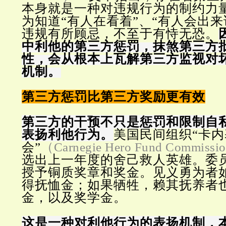
本身就是一种对违规行为的制约力
为知道“有人在看着”、“有人会出来
违规有所顾忌，不至于有恃无恐。
中利他的第三方惩罚，抹煞第三方
性，会从根本上瓦解第三方监视对
机制。
第三方惩罚比第三方奖励更有效
第三方的干预不只是惩罚和限制自
表扬利他行为。
美国民间组织“卡
会”
（Carnegie Hero Fund Commissi
选出上一年度的舍己救人英雄。委
授予铜质奖章和奖金。见义勇为者
得抚恤金；如果牺牲，赖其抚养者
金，以及奖学金。
这是一种对利他行为的表扬机制，