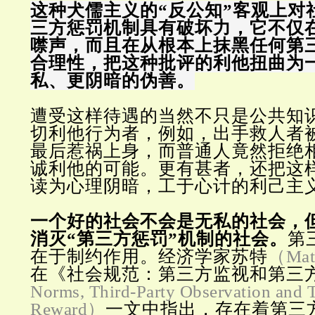
这种犬儒主义的“反公知”客观上对
三方惩罚机制具有破坏力，它不仅
噤声，而且在从根本上抹黑任何第
合理性，把这种批评的利他扭曲为
私、更阴暗的伪善。
遭受这样待遇的当然不只是公共知
切利他行为者，例如，出手救人者
最后惹祸上身，而普通人竟然拒绝
诚利他的可能。更有甚者，还把这
读为心理阴暗，工于心计的利己主
一个好的社会不会是无私的社会，
消灭“第三方惩罚”机制的社会。
第
在于制约作用。经济学家苏特
（Matt
在《社会规范：第三方监视和第三
Norms, Third-Party Observation and T
Reward）
一文中指出，存在着第三方