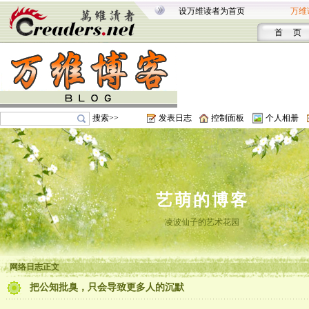
设万维读者为首页
万维
首 页
搜索>>
发表日志
控制面板
个人相册
艺萌的博客
凌波仙子的艺术花园
网络日志正文
把公知批臭，只会导致更多人的沉默