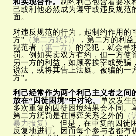
和实现合作。
制约利己包含着要求
己或利他必然成为遵守或违反规范
面。
对违反规范的行为，起制约作用的
（第二方惩罚）
方”
，第二方的利益
（第一方）
规范者
的侵犯，就会寻
罚。例如买卖双方有约，但一方使
另一方的利益，如顾客挨宰或受骗
说法，或将其告上法庭。被骗的一
方”。
利己经常作为两个利己主义者之间
放在“囚徒困境”中讨论。
单次发生
多次重复的囚徒困境结果会不同。
第二方惩罚是在博弈关系之外的
（
暴力报复）
。但是，在重复的囚徒
反复地进行。因而每个参与者都有机