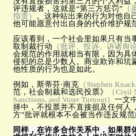
没有直接损害到第三方的个人利益
评违规者，这就是“第三方惩罚”
（
指责）
。这种站出来的行为对他自
他可能愿意付出自身的代价维护规
应该看到，一个社会里如果只有当事
取制裁行动
（批评、投诉、诉诸舆
会规范的作用就相当有限，因为具
侵犯的总是少数人。商业欺诈和坑
他性质的行为也是如此。
例如，斯蒂芬·南克
（Stephen Knac
范，社会制裁和选民投票》
（Civil 
Sanctions, and Voter Turnout）
一文
择中，不投票并不直接损及任何人
方”批评就根本不会被当作违反规范
同样，在许多合作关系中，如果群