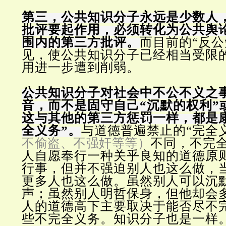
第三，公共知识分子永远是少数人
批评要起作用，必须转化为公共舆
围内的第三方批评。
而目前的“反公
见，使公共知识分子已经相当受限
用进一步遭到削弱。
公共知识分子对社会中不公不义之
音，而不是固守自己“沉默的权利”
这与其他的第三方惩罚一样，都是
全义务”。
与道德普遍禁止的“完全
不偷盗、不强奸等等）
不同，不完
人自愿奉行一种关乎良知的道德原
行事，但并不强迫别人也这么做，
更多人也这么做。虽然别人可以沉
声；虽然别人明哲保身，但他却会
人的道德高下主要取决于能否尽不
些不完全义务。知识分子也是一样