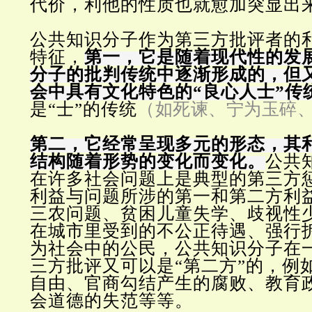
代价，利他的性质也就愈加突显出
公共知识分子作为第三方批评者的
特征，
第一，它是随着现代性的发
分子的批判传统中逐渐形成的，但
会中具有文化特色的“良心人士”传
是“士”的传统
（如死谏、宁为玉碎
第二，它经常呈现多元的形态，其
结构随着形势的变化而变化。
公共
在许多社会问题上是典型的第三方
利益与问题所涉的第一和第二方利
三农问题、贫困儿童失学、歧视性
在城市里受到的不公正待遇、强行
为社会中的公民，公共知识分子在
三方批评又可以是“第二方”的，例
自由、官商勾结产生的腐败、教育
会道德的失范等等。