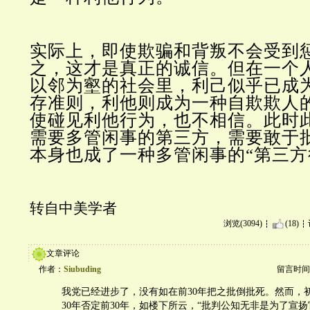
实际上，即使欺骗和背叛不会受到
之，这才是真正的诚信。但在一个
以邻为壑的社会里，利己似乎已成
存准则，利他则成为一种自欺欺人
使碰见利他行为，也不相信。此时
需要多管闲事的第三方，需要敢于
本身也成了一种多管闲事的“第三方
转自中美学者
浏览(3094)
(18)
文章评论
作者：
Siubuding
留言时间：20
我党已经进步了，没有如在前30年把之批倒批死。然而，
30年否定前30年，如楼下所云，“批判公知无非是为了宣扬