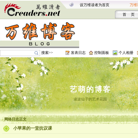
设万维读者为首页
万维
首 页
搜索>>
发表日志
控制面板
个人相册
艺萌的博客
凌波仙子的艺术花园
网络日志正文
小苹果的一堂抗议课