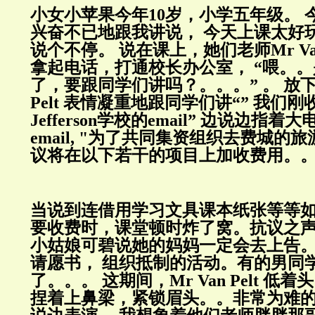
小女小苹果今年10岁，小学五年级。 
兴奋不已地跟我讲说， 今天上课太好
说个不停。 说在课上，她们老师Mr Van
拿起电话，打通校长办公室， “喂。。
了，要跟同学们讲吗？。。。” 。 放下电
Pelt 表情凝重地跟同学们讲“” 我们刚收
Jefferson学校的email” 边说边指
email, "为了共同集资组织去费城的
议将在以下若干的项目上加收费用。。
当说到连借用学习文具课本纸张等等
要收费时，课堂顿时炸了窝。抗议之声
小姑娘可碧说她的妈妈一定会去上告。
请愿书， 组织抵制的活动。有的男同
了。。。 这期间，Mr Van Pelt 
捏着上鼻梁，紧锁眉头。。非常为难的