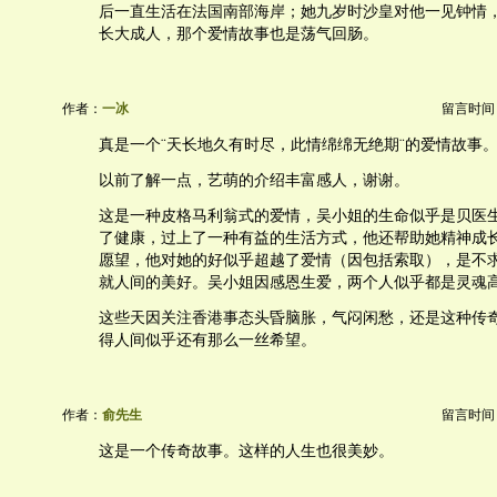
后一直生活在法国南部海岸；她九岁时沙皇对他一见钟情
长大成人，那个爱情故事也是荡气回肠。
作者：
一冰
留言时间：20
真是一个¨天长地久有时尽，此情绵绵无绝期¨的爱情故事
以前了解一点，艺萌的介绍丰富感人，谢谢。
这是一种皮格马利翁式的爱情，吴小姐的生命似乎是贝医
了健康，过上了一种有益的生活方式，他还帮助她精神成
愿望，他对她的好似乎超越了爱情（因包括索取），是不
就人间的美好。吴小姐因感恩生爱，两个人似乎都是灵魂
这些天因关注香港事态头昏脑胀，气闷闲愁，还是这种传
得人间似乎还有那么一丝希望。
作者：
俞先生
留言时间：20
这是一个传奇故事。这样的人生也很美妙。