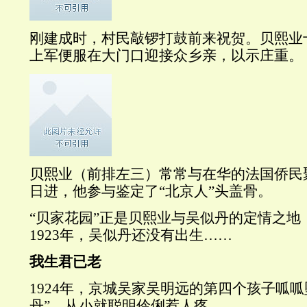
刚建成时，村民敲锣打鼓前来祝贺。贝熙业
上军便服在大门口迎接众乡亲，以示庄重。
贝熙业（前排左三）常常与在华的法国侨民
日进，他参与鉴定了“北京人”头盖骨。
“贝家花园”正是贝熙业与吴似丹的定情之地
1923年，吴似丹还没有出生……
我生君已老
1924年，京城吴家吴明远的第四个孩子呱呱
丹”，从小就聪明伶俐惹人疼。