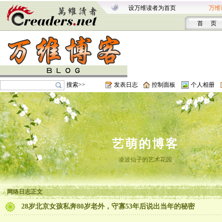
设万维读者为首页
万维
首 页
搜索>>
发表日志
控制面板
个人相册
艺萌的博客
凌波仙子的艺术花园
网络日志正文
28岁北京女孩私奔80岁老外，守寡53年后说出当年的秘密