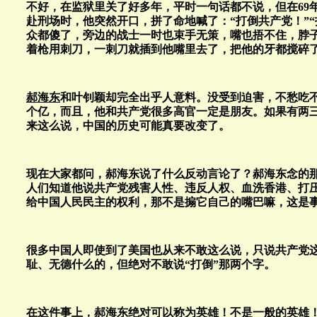
不好，在监狱里关了好多年，平时一句话都不说，但在69
赴刑场时，他突然开口，拼了命地喊了：“打倒共产党！”“
众都傻了，旁边的战士一时也束手无策，嘴也捂不住，脖
着枪用刺刀，一刺刀就插到他嘴里去了，把他的牙都搅碎
郝海东
和叶钊颖却完全出乎人意料。没受到迫害，不愁吃不
个亿，而且，他和共产党很多高官一定是朋友。如果有两
来这么说，中国的历史可能真要改变了。
现在大家都问，郝海东说了什么反动言论了？郝海东念的
人们知道他说共产党残害人性、违反人权、血洗香港、打
给中国人民民主的权利，那不是搧它自己的嘴巴嘛，这是
很多中国人即使到了美国也从来不敢这么说，只说共产党
耻、无德什么的，但绝对不敢说“打倒”那两个字。
在这件事上，郝海东绝对可以称为英雄！不是一般的英雄