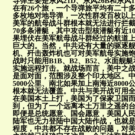
导弹主要是东风21D、东风26B和东风
在有26个旅，一个导弹旅平均有二十多个
多枚地对地导弹，一次性群发百枚以
美军的航母战斗群根本就无法进行拦
70多条潜艇，其中攻击型核潜艇有近1
果埋伏在美军航母战斗群经过的航道
巨大的。当然，中共还有大量的驱逐
机、歼击轰炸机也可对美军航母实施
战时只能用B1B、B2、B52、水面舰
实施远程打击。就战场而言，美中之
是面对面，范围涉及整个印太地区。
5000公里、南北如果加上南海近800
根本就无法覆盖。中共与美开战可用
在美国本土上打，美国为了保家卫国
到，但为了一个远离本土万里之遥的
即便是总统愿意、国会愿意，美国人
陆军也无力登陆中国大陆作战，也就
程度，中共都不存在战败的问题，对