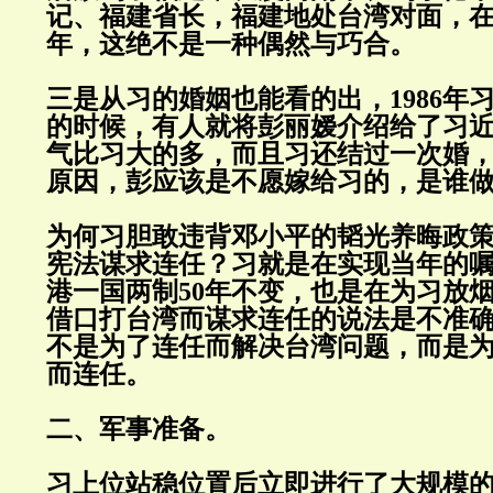
记、福建省长，福建地处台湾对面，在
年，这绝不是一种偶然与巧合。
三是从习的婚姻也能看的出，1986年
的时候，有人就将彭丽嫒介绍给了习
气比习大的多，而且习还结过一次婚
原因，彭应该是不愿嫁给习的，是谁
为何习胆敢违背邓小平的韬光养晦政
宪法谋求连任？习就是在实现当年的
港一国两制50年不变，也是在为习放
借口打台湾而谋求连任的说法是不准
不是为了连任而解决台湾问题，而是
而连任。
二、军事准备。
习上位站稳位置后立即进行了大规模