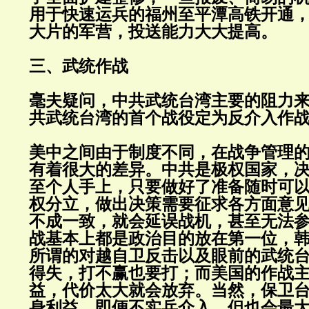
用于快速运兵的福州至平潭高铁开通
大片的军营，投送能力大大提高。
三、武统作战
毫夫疑问，中共武统台湾主要的阻力
共武统台湾的首个战役定为反介入作
美中之间由于制度不同，在战争管理
有着很大的差异。中共是极权国家，
至个人手上，只要做好了准备随时可
权分立，做出决策需要征求各方面意
不成一致，就会延误战机，甚至无法
战基本上都是政治目的放在第一位，
所谓的对越自卫反击以及眼前的武统
得失，打不赢也要打；而美国的作战
益，代价太大就会放弃。当然，保卫
身利益，即便不实兵介入，但也会最