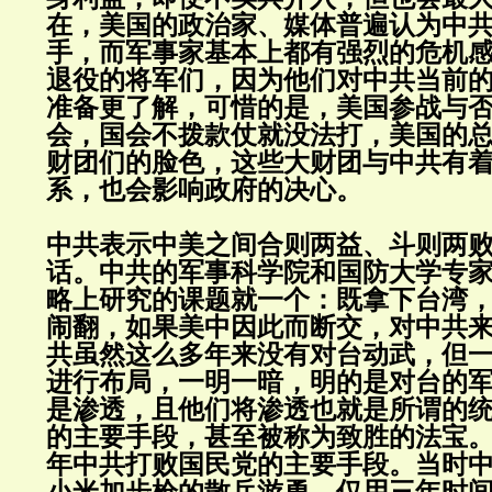
在，美国的政治家、媒体普遍认为中
手，而军事家基本上都有强烈的危机
退役的将军们，因为他们对中共当前
准备更了解，可惜的是，美国参战与
会，国会不拨款仗就没法打，美国的
财团们的脸色，这些大财团与中共有
系，也会影响政府的决心。
中共表示中美之间合则两益、斗则两
话。中共的军事科学院和国防大学专
略上研究的课题就一个：既拿下台湾
闹翻，如果美中因此而断交，对中共
共虽然这么多年来没有对台动武，但
进行布局，一明一暗，明的是对台的
是渗透，且他们将渗透也就是所谓的
的主要手段，甚至被称为致胜的法宝
年中共打败国民党的主要手段。当时