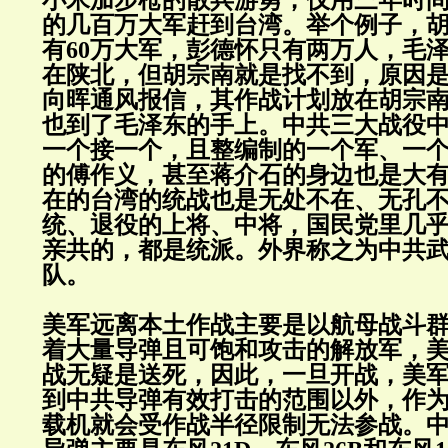
小米加步枪的散兵游勇，仅用三年时
的几百万大军赶到台湾。举个例子，
有60万大军，彭德怀只有两万人，毛
在陕北，但胡宗南就是找不到，原因
向晖通风报信，其作战计划放在胡宗
也到了毛泽东的手上。中共三大战役
一个接一个，且整编制的一个军、一
的傅作义，甚至蒋介石的身边也是大
在的台湾的统战也是无处不在、无孔
统、退役的上将、中将，国民党里几
亲共的，都是统派。外界称之为中共
队。
美军远离本土作战主要是以航母战斗
着大量导弹且可饱和攻击的解放军，
战无疑是送死，因此，一旦开战，美
到中共导弹有效打击的范围以外，作
载机就会受作战半径限制无法参战。