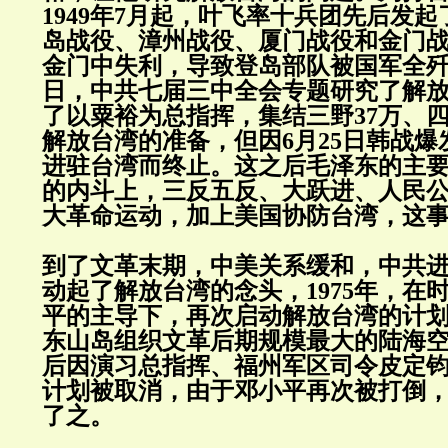
1949年7月起，叶飞率十兵团先后发
岛战役、漳州战役、厦门战役和金门
金门中失利，导致登岛部队被国军全歼。1
日，中共七届三中全会专题研究了解
了以粟裕为总指挥，集结三野37万、四
解放台湾的准备，但因6月25日韩战
进驻台湾而终止。这之后毛泽东的主
的内斗上，三反五反、大跃进、人民
大革命运动，加上美国协防台湾，这
到了文革末期，中美关系缓和，中共
动起了解放台湾的念头，1975年，在
平的主导下，再次启动解放台湾的计
东山岛组织文革后期规模最大的陆海
后因演习总指挥、福州军区司令皮定
计划被取消，由于邓小平再次被打倒
了之。