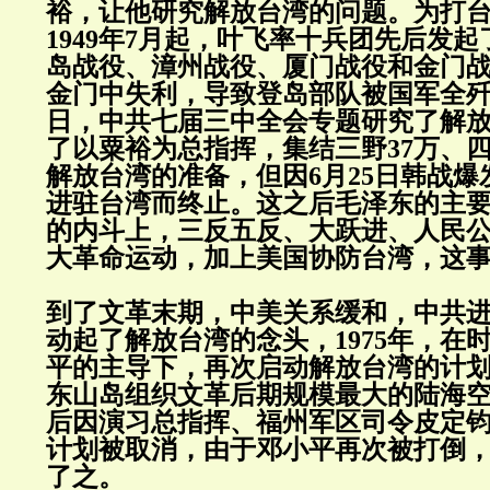
裕，让他研究解放台湾的问题。为打
1949年7月起，叶飞率十兵团先后发
岛战役、漳州战役、厦门战役和金门
金门中失利，导致登岛部队被国军全歼。1
日，中共七届三中全会专题研究了解
了以粟裕为总指挥，集结三野37万、四
解放台湾的准备，但因6月25日韩战
进驻台湾而终止。这之后毛泽东的主
的内斗上，三反五反、大跃进、人民
大革命运动，加上美国协防台湾，这
到了文革末期，中美关系缓和，中共
动起了解放台湾的念头，1975年，在
平的主导下，再次启动解放台湾的计
东山岛组织文革后期规模最大的陆海
后因演习总指挥、福州军区司令皮定
计划被取消，由于邓小平再次被打倒
了之。