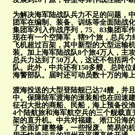
为解决海军陆战队兵力不足的问题，中共
团军在编制、装备、训练等全面陆战化，
集团军列入作战序列，75、83集团军
现在有一个空降军，辖9个旅，总兵力约1
飞机超过百架，其中新型的大型运输机
装。加上海军陆战队8个旅4万人，主
总兵力达到了50万人，这还不包括两
队。此外，中共还有150多艘、总吨位
海警部队。届时还可动员数十万的海
渡海投送的大型登陆舰已达74艘，并
中。保障陆军渡海的滚装船也在回速
征召大批的商船、民船，海上预备役渔
4个陆航旅和海军航空兵的三个舰载直升
架的直升机。中共对福建、淅江沿海
了全面扩建整修，一些报废、简易的