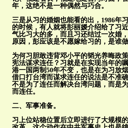
年，这绝不是一种偶然与巧合。
三是从习的婚姻也能看的出，1986年
的时候，有人就将彭丽嫒介绍给了习
气比习大的多，而且习还结过一次婚
原因，彭应该是不愿嫁给习的，是谁
为何习胆敢违背邓小平的韬光养晦政
宪法谋求连任？习就是在实现当年的
港一国两制50年不变，也是在为习放
借口打台湾而谋求连任的说法是不准
不是为了连任而解决台湾问题，而是
而连任。
二、军事准备。
习上位站稳位置后立即进行了大规模
改革，这个动作在中共军事史上也是