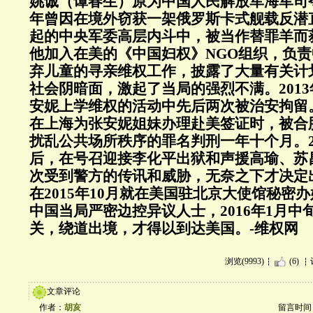
姚诚（谭春生）原为中国人民解放军海军司令
年曾因在境外窃获一架俄罗斯卡式舰载反潜
起的中央军委高层内斗中，被当作替罪羊而
他加入在美的《中国妇权》NGO组织，负
弃儿童的寻亲维权工作，披露了大量有关计
社会阴暗面，激起了当局的强烈不满。201
安妮上学维权的活动中先后两次被治安拘留。2
在上海为张安妮姐妹办理赴美签证时，被合
扰乱公共场所秩序的罪名判刑一年十个月。20
后，在号召迎接李化平出狱和声援高瑜、苏
次受到警方的传讯和威胁，无奈之下才决定
在2015年10月就在美国驻北京大使馆秘密
中国当局严密边控异议人士，2016年1月中
关，绕道出境，才得以到达美国。
-维权网
浏览(9993)
(6)
文章评论
作者：
胡亥
留言时间：20