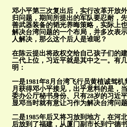
邓小平第三次复出后，实行改革开放
归问题，期间所提出的军队要忍耐，
善武器装备的韬光养晦策略，实际上
解决台湾问题的一个布局，并多次表
人解决，那么这个后人是谁呢？
在陈云提出将政权交给自己孩子们的
二代上位，习近平就是其中之一。有
明：
一是1981年8月台湾飞行员黄植诚驾机
月获得邓小平接见，出乎意料的是，
委办公厅秘书身份、只有28岁的习近
显邓当时就有意让习作为解决台湾问
二是1985年后又将习放到地方，在河
后放到了福建，从厦门副市长到宁德