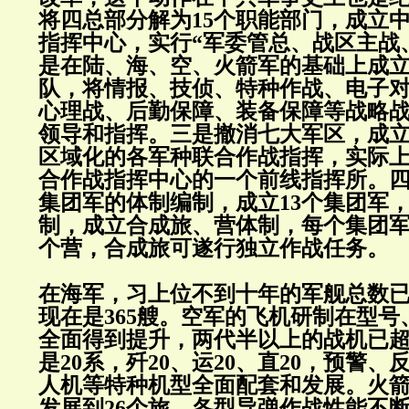
将四总部分解为15个职能部门，成立
指挥中心，实行“军委管总、战区主战、
是在陆、海、空、火箭军的基础上成
队，将情报、技侦、特种作战、电子
心理战、后勤保障、装备保障等战略
领导和指挥。三是撤消七大军区，成
区域化的各军种联合作战指挥，实际
合作战指挥中心的一个前线指挥所。四
集团军的体制编制，成立13个集团军
制，成立合成旅、营体制，每个集团军
个营，合成旅可遂行独立作战任务。
在海军，习上位不到十年的军舰总数
现在是365艘。空军的飞机研制在型
全面得到提升，两代半以上的战机已超过
是20系，歼20、运20、直20，预警
人机等特种机型全面配套和发展。火箭
发展到26个旅，各型导弹作战性能不