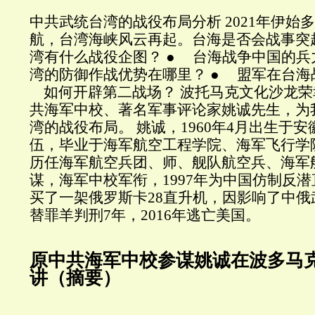
中共武统台湾的战役布局分析 2021年伊始
航，台湾海峡风云再起。台海是否会战事突
湾有什么战役企图？ ● 台海战争中国的兵
湾的防御作战优势在哪里？ ● 盟军在台海
如何开辟第二战场？ 波托马克文化沙龙荣
共海军中校、著名军事评论家姚诚先生，为
湾的战役布局。 姚诚，1960年4月出生于安
伍，毕业于海军航空工程学院、海军飞行学
历任海军航空兵团、师、舰队航空兵、海军
谋，海军中校军衔，1997年为中国仿制反
买了一架俄罗斯卡28直升机，因影响了中
替罪羊判刑7年，2016年逃亡美国。
原中共海军中校参谋姚诚在波多马
讲（摘要）