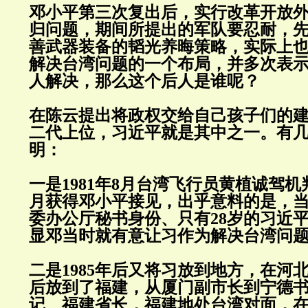
邓小平第三次复出后，实行改革开放
归问题，期间所提出的军队要忍耐，
善武器装备的韬光养晦策略，实际上
解决台湾问题的一个布局，并多次表
人解决，那么这个后人是谁呢？
在陈云提出将政权交给自己孩子们的
二代上位，习近平就是其中之一。有
明：
一是1981年8月台湾飞行员黄植诚驾机
月获得邓小平接见，出乎意料的是，
委办公厅秘书身份、只有28岁的习近
显邓当时就有意让习作为解决台湾问
二是1985年后又将习放到地方，在河
后放到了福建，从厦门副市长到宁德
记、福建省长，福建地处台湾对面，在