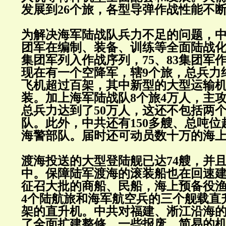
发展到26个旅，各型导弹作战性能不
为解决海军陆战队兵力不足的问题，中共
团军在编制、装备、训练等全面陆战化，
集团军列入作战序列，75、83集团军
现在有一个空降军，辖9个旅，总兵力约1
飞机超过百架，其中新型的大型运输机
装。加上海军陆战队8个旅4万人，主
总兵力达到了50万人，这还不包括两
队。此外，中共还有150多艘、总吨位
海警部队。届时还可动员数十万的海
渡海投送的大型登陆舰已达74艘，并
中。保障陆军渡海的滚装船也在回速
征召大批的商船、民船，海上预备役渔
4个陆航旅和海军航空兵的三个舰载直升
架的直升机。中共对福建、淅江沿海
了全面扩建整修，一些报废、简易的