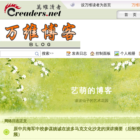
设万维读者为首页
万维
首 页
搜索>>
发表日志
控制面板
个人相册
艺萌的博客
凌波仙子的艺术花园
网络日志正文
原中共海军中校参谋姚诚在波多马克文化沙龙的演讲摘要（后附
频）