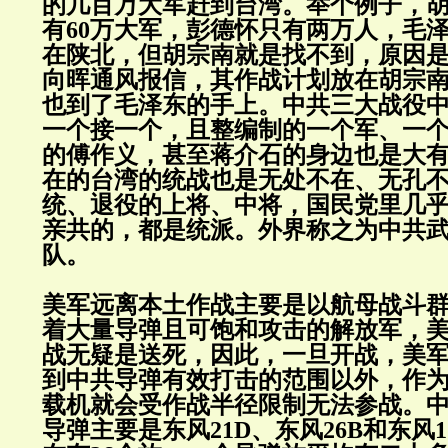
的几百万大军赶到台湾。举个例子，
有60万大军，彭德怀只有两万人，毛
在陕北，但胡宗南就是找不到，原因
向晖通风报信，其作战计划放在胡宗
也到了毛泽东的手上。中共三大战役
一个接一个，且整编制的一个军、一
的傅作义，甚至蒋介石的身边也是大
在的台湾的统战也是无处不在、无孔
统、退役的上将、中将，国民党里几
亲共的，都是统派。外界称之为中共
队。
美军远离本土作战主要是以航母战斗
着大量导弹且可饱和攻击的解放军，
战无疑是送死，因此，一旦开战，美
到中共导弹有效打击的范围以外，作
载机就会受作战半径限制无法参战。
导弹主要是东风21D、东风26B和东风