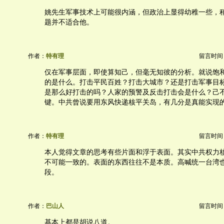
姚先生军事技术上可能很内涵，但政治上显得幼稚一些，
题并不适合他。
作者：
特有理
留言时间：20
仅在军事层面，即使算知己，但毫无知彼的分析。就说饱
的是什么。打击平民百姓？打击大城市？还是打击军事目
是那么好打击的吗？人家的预警及反击打击会是什么？己
键。中共曾说要用东风快递核平关岛，有几分是真能实现
作者：
特有理
留言时间：20
本人觉得文章的思考有些片面和浮于表面。其实中共权力
不可能一致的。表面的东西往往不是本质。高喊统一台湾
段。
作者：
巴山人
留言时间：20
基本上都是胡说八道。