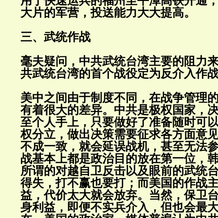
用于快速运兵的福州至平潭高铁开通
大片的军营，投送能力大大提高。
三、武统作战
毫夫疑问，中共武统台湾主要的阻力
共武统台湾的首个战役定为反介入作
美中之间由于制度不同，在战争管理
有着很大的差异。中共是极权国家，
至个人手上，只要做好了准备随时可
权分立，做出决策需要征求各方面意
不成一致，就会延误战机，甚至无法
战基本上都是政治目的放在第一位，
所谓的对越自卫反击以及眼前的武统
得失，打不赢也要打；而美国的作战
益，代价太大就会放弃。当然，保卫
身利益，即便不实兵介入，但也会最