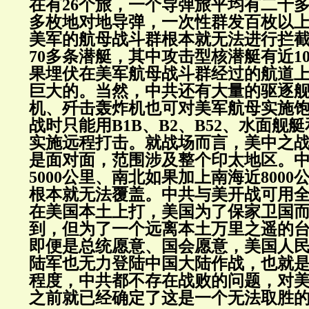
在有26个旅，一个导弹旅平均有二十多个
多枚地对地导弹，一次性群发百枚以
美军的航母战斗群根本就无法进行拦
70多条潜艇，其中攻击型核潜艇有近1
果埋伏在美军航母战斗群经过的航道
巨大的。当然，中共还有大量的驱逐
机、歼击轰炸机也可对美军航母实施
战时只能用B1B、B2、B52、水面舰
实施远程打击。就战场而言，美中之
是面对面，范围涉及整个印太地区。
5000公里、南北如果加上南海近800
根本就无法覆盖。中共与美开战可用
在美国本土上打，美国为了保家卫国
到，但为了一个远离本土万里之遥的
即便是总统愿意、国会愿意，美国人
陆军也无力登陆中国大陆作战，也就
程度，中共都不存在战败的问题，对
之前就已经确定了这是一个无法取胜