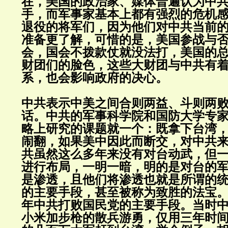
在，美国的政治家、媒体普遍认为中
手，而军事家基本上都有强烈的危机
退役的将军们，因为他们对中共当前
准备更了解，可惜的是，美国参战与
会，国会不拨款仗就没法打，美国的
财团们的脸色，这些大财团与中共有
系，也会影响政府的决心。
中共表示中美之间合则两益、斗则两
话。中共的军事科学院和国防大学专
略上研究的课题就一个：既拿下台湾
闹翻，如果美中因此而断交，对中共
共虽然这么多年来没有对台动武，但
进行布局，一明一暗，明的是对台的
是渗透，且他们将渗透也就是所谓的
的主要手段，甚至被称为致胜的法宝
年中共打败国民党的主要手段。当时
小米加步枪的散兵游勇，仅用三年时