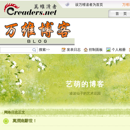
设万维读者为首页
万维
首 页
搜索>>
发表日志
控制面板
个人相册
艺萌的博客
凌波仙子的艺术花园
网络日志正文
萬潤南辭世！