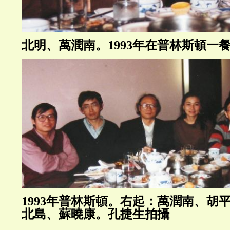
北明、萬潤南。1993年在普林斯頓一
1993年普林斯頓。右起：萬潤南、胡
北島、蘇曉康。孔捷生拍攝