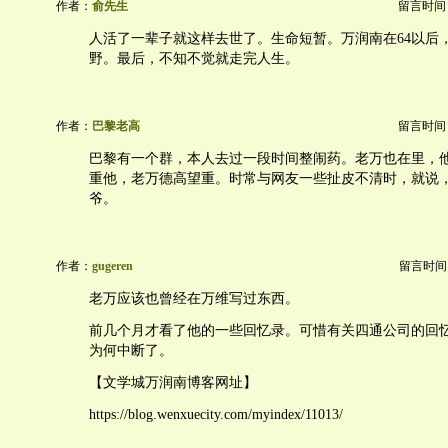
作者：
俞先生
留言时间：20
人活了一辈子就这样去世了。生命短暂。万润南在64以后
野。最后，不知不觉就走完人生。
作者：
巴黎老高
留言时间：20
巴黎有一个群，本人去过一段时间整闹药。老万也在里，
重他，老万德高望重。时常与网友一些扯皮不清时，就说
爷。
作者：
gugeren
留言时间：20
老万应该也曾经在万维写过东西。
前几个月才看了他的一些回忆录。可惜有关四通公司的回
为何中断了。
【文学城万润南博客网址】
https://blog.wenxuecity.com/myindex/11013/