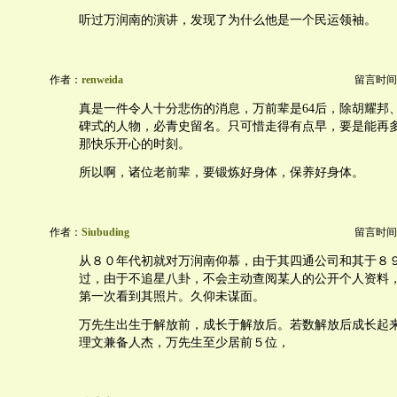
听过万润南的演讲，发现了为什么他是一个民运领袖。
作者：
renweida
留言时间：20
真是一件令人十分悲伤的消息，万前辈是64后，除胡耀邦
碑式的人物，必青史留名。只可惜走得有点早，要是能再
那快乐开心的时刻。
所以啊，诸位老前辈，要锻炼好身体，保养好身体。
作者：
Siubuding
留言时间：20
从８０年代初就对万润南仰慕，由于其四通公司和其于８
过，由于不追星八卦，不会主动查阅某人的公开个人资料
第一次看到其照片。久仰未谋面。
万先生出生于解放前，成长于解放后。若数解放后成长起
理文兼备人杰，万先生至少居前５位，