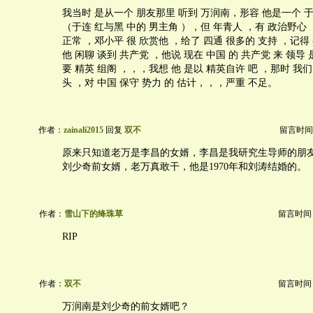
我当时 是从一个 朋友那里 听到 万润南，形容 他是一个 于
（于连 红与黑 中的 男主角 ），但 年青人 ，有 政治野心 
正常 ，邓小平 很 欣赏他 ，给了 四通 很多的 支持 ，记得 
他 闲聊 谈到 共产党 ，他说 现在 中国 的 共产党 来 领导 
要 精英 组阁 ，，，我想 他 是以 精英自许 吧 ，那时 我们 
头 ，对 中国 保守 势力 的 估计，，，严重 不足。
作者：
zainali2015
回复
双不
留言时间：20
原来只知道老万是李昌的女婿，李昌是我研究生导师的朋
刘少奇前女婿，老万真敢干，他是1970年和刘涛结婚的。
作者：
雪山下的绛珠草
留言时间：20
RIP
作者：
双不
留言时间：20
万润南是刘少奇的前女婿吧？