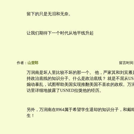
留下的只是无泪和无奈。
让我们期待下一个时代从地平线升起
作者：
山货郎
留言时间：20
万润南是坏人里比较不坏的那一个。 他，严家其和刘宾雁
持政治底线的知识分子。什么是政治底线？ 就是不屈从US
煽动暴乱，试图帮助美国实现推翻美国不喜欢的政权。万
访里详细地披露了USNED拉拢他的经历。
另外，万润南在8964属于希望学生退却的知识分子，和戴晴一
生！