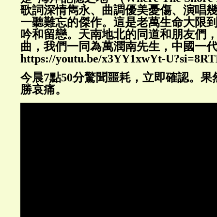
歌詞深情雋永、曲調優美憂傷、演唱
一聽難忘的傑作。這是老萬生命大限
吟和留戀。天南地北的同道和朋友們
曲，我們一同為萬潤南先生，中國一
https://youtu.be/x3YY1xwYt-U?si=8
今晨7點50分驚聞噩耗，立即確認。
勝哀痛。