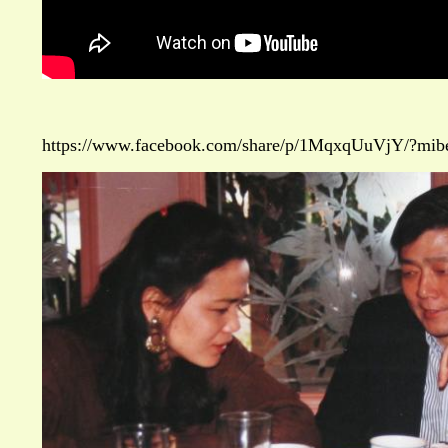
https://www.facebook.com/share/p/1MqxqUuVjY/?mib