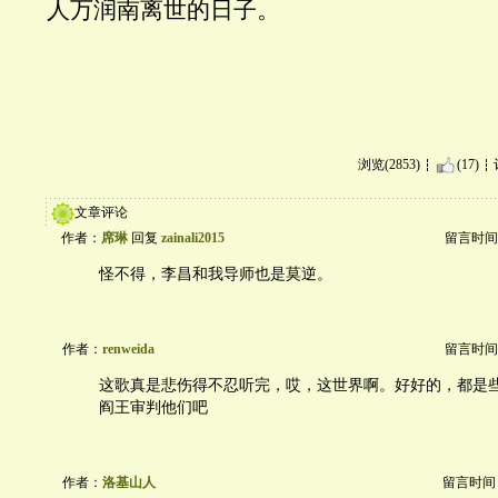
人万润南离世的日子。
浏览(2853)
(17)
文章评论
作者：
席琳
回复
zainali2015
留言时间：20
怪不得，李昌和我导师也是莫逆。
作者：
renweida
留言时间：20
这歌真是悲伤得不忍听完，哎，这世界啊。好好的，都是
阎王审判他们吧
作者：
洛基山人
留言时间：20