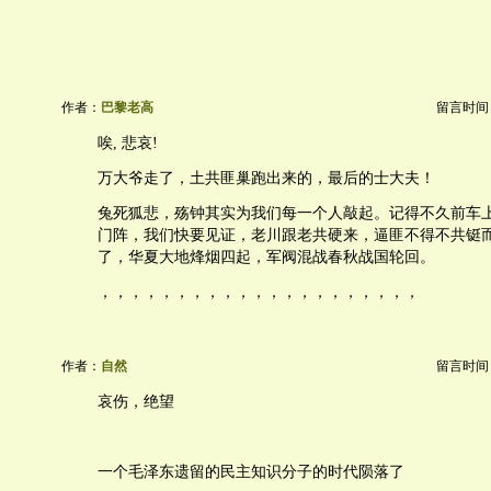
作者：
巴黎老高
留言时间：20
唉, 悲哀!
万大爷走了，土共匪巢跑出来的，最后的士大夫！
兔死狐悲，殇钟其实为我们每一个人敲起。记得不久前车
门阵，我们快要见证，老川跟老共硬来，逼匪不得不共铤
了，华夏大地烽烟四起，军阀混战春秋战国轮回。
，，，，，，，，，，，，，，，，，，，，，
作者：
自然
留言时间：20
哀伤，绝望
一个毛泽东遗留的民主知识分子的时代陨落了