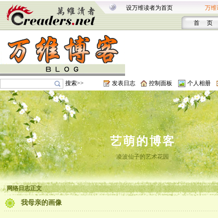
设万维读者为首页
万维
首 页
搜索>>
发表日志
控制面板
个人相册
艺萌的博客
凌波仙子的艺术花园
网络日志正文
我母亲的画像