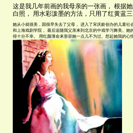
这是我几年前画的我母亲的一张画， 根据
白照， 用水彩泼墨的方法，只用了红黄蓝
她从小就很美，因很早失去了父母， 进入了宋庆龄创办的儿童社
和上海戏剧学院， 最后追随我父亲来到北京的中戏学习舞美。她
得十分不幸。 用红颜薄命来形容她一点儿不为过。想起她我的心