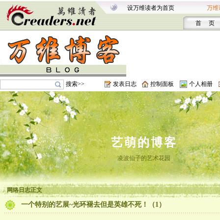
设万维读者为首页
万维
首 页
搜索>>
发表日志
控制面板
个人相册
艺萌的博客
凌波仙子的艺术花园
网络日志正文
一个特别的艺展~光环褪去但是英雄不死！（1）