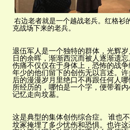
右边老者就是一个越战老兵。红格衫
克战场下来的老兵。
退伍军人是一个独特的群体，光辉岁
日的余晖，渐渐西沉而被人逐渐遗忘
伤痛不仅仅在于身体上，恐怖的战争
年少的他们留下的创伤无以言述。许
后的漫漫岁月里绝口不再跟任何人哪
所经历的，哪怕是一个字，便带着内
记忆走向坟墓。
这是典型的集体创伤综合症。
谁也不
坟冢掩埋了多少忧伤和恐惧。也许这