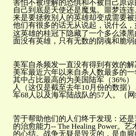
害怕不被理解的恐惧和不被自己原谅
自己到底是天使还是魔鬼。噩梦连连
来是要拯救别人的英雄却变成需要被
他们有很多的话无从说起，说什么，
这英雄的桂冠下隐藏了一个多么漆黑
面没有英雄，只有无数的阴魂和脆弱
美军自杀频发一直没有得到有效的解决...
美军最近六年以来自杀人数最多的一年
其中占比最高的为美国陆军（36%）
人（这仅是截至去年10月份的数据）
军68人以及海军陆战队的57人。（
苦于帮助他们的人们终于发现：还是
的治愈能力-- The
Healing Power
。艺
的心结。战争无疑是毁灭的，是血腥