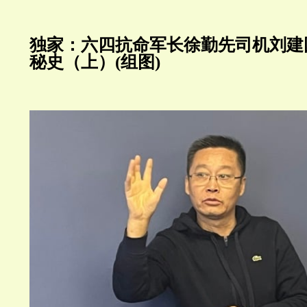
独家：六四抗命军长徐勤先司机刘建
秘史（上）(组图)