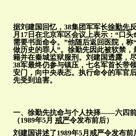
据刘建国回忆，38集团军军长
徐勤先
月17日在北京军区会议上表示：“口
需要书面命令。”他随后返回医院，称
做历史的罪人”。徐勤先因此被软禁，
籍并在秦城监狱服刑。刘建国透露，
38军最终仍参与镇压，七名军首长带领
安门，向中央表态。执行命令的军官
先受到迫害。
一、徐勤先抗命与个人抉择——六四
（1989年5月
戒严
令发布前后）
刘建国讲述了1989年5月戒严令发布