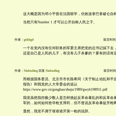
这大概是因为邓小平曾在法国留学，仿效波拿巴拿破仑自
当然只有Number 1 才可以公开自称人民之子。
作者：
gskhgd
留言时间：20
一个在党内没有任何职务的军委主席把党的总书记搞下去
还是自己是人民的儿子，有没有儿子杀爹的？要有的话肯
作者：
Siubuding
回复
Siubuding
留言时间：20
而根据国务委员、北京市市长陈希同《关于制止动乱和平
报告》和我党的人大常委会的追认
https://www.gov.cn/gongbao/shuju/1989/gwyb198911.pdf
我党虽然指控极少数人是怎样挑起反革命暴乱的和反革命
军的，如何如何抢夺枪支弹药，但不曾说反革命暴徒开枪
显然，我党不屑于谁谁谁开第一枪的说辞。