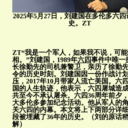
2025年5月27日，刘建国在多伦多六
史。ZT
ZT“我是一个军人，如果我不说，可
相。”刘建国，1989年
六四
事件中唯一
长徐勤先的司机兼警卫，亲历了徐勤
令的历史时刻。刘建国因一份作战计
压，2017年10月带家人流亡美国。
国的人生轨迹，他表示，六四屠城造
共至今不承认屠杀。六四36周年前夕
大多伦多参加纪念活动。他从军人的
关六四的内幕。本文将上下两部分详
段被埋藏了36年的历史。（刘的原话
解）