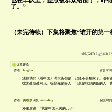
也在车队里，差点被群众给围了，吓
了。”
（未完待续）下集将聚焦“谁
浏览(9217)
(12)
文章评论
作者：
fangbin
留言时间：20
法轮功的《看中国》满大街都是，已经不是独家了。没有
嗦之处随处可见。徐勤先是好人，问题是吃他的饭的人，
作者：
奥维尔
回复
Siubuding
留言时间：20
邓主席说：“我是中国人民的儿子"