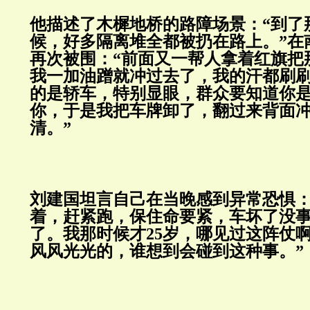
他描述了木樨地桥的路障场景：“到了
候，好多隔离堆全都被扔在路上。”在
再次被围：“前面又一帮人拿着红旗把
我一加油蹭就冲过去了，我的汗都刷
的是轿车，特别显眼，群众要知道你
你，于是我把车牌卸了，翻过来背面
清。”
刘建国坦言自己在当晚感到异常恐惧：
着，赶紧跑，保住命要紧，车坏了没
了。我那时候才25岁，哪见过这阵仗
风风光光的，谁想到会碰到这