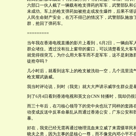
六部口一伙人截了一辆载有枪支弹药的军车，武警部队和
未成功。车上的枪支弹药如被抢走或发生爆炸，后果不堪
人民生命财产安全，在万不得已的情况下，武警部队施放
群，抢回了弹药车。
=========
当年我在香港电视直播的影片上看到，6月2日，一辆由军
群众堵住。透过没有拉上窗帘的窗口，可以清楚看见大客
就觉得很突兀，为什么用大客车而不是军车，这不是刺激
徒抢夺吗？
几小时后，就看到这车上的枪支被洗劫一空，几个流里流
枪支耀武扬威。
我当时评论说，到时（我党）就大大声讲示威学生群众是
到了6月4日看到香港电视和英文台CNN 转播时，我却仍
而三十年后，在习核心领导下的党中央也玩了同样的套路
动变成反送中反革命暴乱从而通过香港公安，广东公安和
暴。
好在，我党已经无需再通过物理流血来立威了来震慑草民
晓夫之类，因为主事的是核心一尊，而不像党内邓小平不