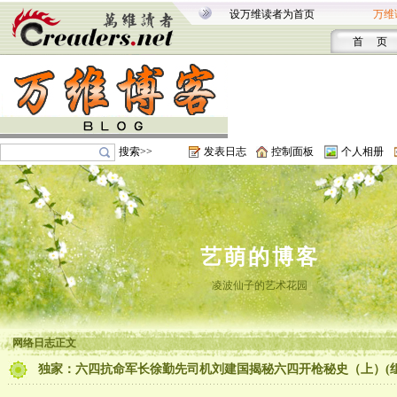
设万维读者为首页
万维
首 页
搜索>>
发表日志
控制面板
个人相册
艺萌的博客
凌波仙子的艺术花园
网络日志正文
独家：六四抗命军长徐勤先司机刘建国揭秘六四开枪秘史（上）(组