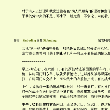
对于有人以法理和我党过往各色“为人民服务”的理论和宣
平暴的党中央的不是，邓小平一锤定音：不争论，向前看
作者：
Siubuding
回复
Siubuding
留言时间：20
若说“第一枪”是物理开枪，那也是我党派出的暴徒开枪的
京市市长陈希同《关于制止动乱和平息反革命暴乱的情况
============
早上7时左右，在六部口，有的歹徒钻进被围困的军车内，
枪。从建国门到东单，以及天桥附近，进城部队被零星隔
打。在建国门立交桥上，有些战士的衣服被扒光，有的战
上午，虎坊桥一带的进城部队被冲，战士遭痛打，有的被
打伤的战士在送往医院途中遭拦截，急救车车胎被放气，
至陶然亭21辆军车被围，在战士转移弹药时，前往护卫的
中午，被拦阻在府右街南口、正义路北口、宣武门、虎坊
路口的解放军战士，有的被打伤，有的钢盔、军帽、雨衣