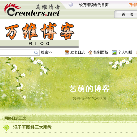
设万维读者为首页
万维
首 页
搜索>>
发表日志
控制面板
个人相册
艺萌的博客
凌波仙子的艺术花园
网络日志正文
混子哥图解三大宗教