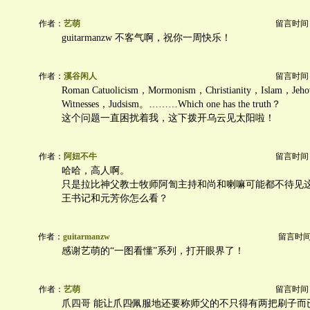
作者：
艺萌
留言时间：20
guitarmanzw 不客气啊，祝你一周快乐！
作者：
溪谷闲人
留言时间：20
Roman Catuolicism，Mormonism，Christianity，Islam，Jehov
Witnesses，Judsism。………Which one has the truth？
这个问题一直困扰着我，这下拨开乌云见太阳啦！
作者：
阿妞不牛
留言时间：20
哈哈，高人啊。
只是拉比神父教士牧师阿訇主持和尚和喇嘛可能都不待见
王书记和元芳你怎么看？
作者：
guitarmanzw
留言时间：2
感谢艺萌的“一图看懂”系列，打开眼界了！
作者：
艺萌
留言时间：20
爪四哥 能让爪四佩服地还要称师父的不只得有两把刷子而