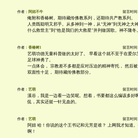
作者：
阿妞不牛
留言时间：20
俺附和香椿树。期待藏传佛教系列，还期待共产教系列。
人类既聪明又邪乎。从多神到一神，从“无神”到无神之大
什么救世主”到“他是我们的大救星”并列做国歌。神不隆冬
作者：
香椿树1
留言时间：20
艺萌功德无量科普做的太好了。 早看这个就不至于在爱尔
足球神勇了。
一点体会， 宗教差不多都是应对压迫的精神寄托， 然后
双面性十足， 期待藏传佛教部分。
作者：
艺萌
留言时间：20
溪谷，我是一边看一边笑呢。想着，书要都这么编该多好
侃，其实还挺一针见血的。
作者：
艺萌
留言时间：20
阿妞 哈！你说的这个王书记和元芳是谁？ 上网我才知道
啊！