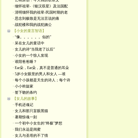
· 艺萌原创：今天我以歌祭父
· 缅怀祖辈-《银汉双星》及法国配
· 清明缅怀我的祖辈-民国时期的老
· 思念到极致是无法言说的痛
· 战犯楼和我的战犯姨公
【小女的童言智语】
· “像。。。。。。似的”
· 呆在女儿的童话中
· 女儿的诗“当我老了以后”
· 小女的一个惊人发现
· 谁陪爸爸睡？
· Ear朵，Ear朵，真不是普通的耳朵
· 5岁小女眼里的男人和女人 ---谁
· 每个小孩都是天生的诗人；每个诗
· 小小斡旋家
· 签下吻的条约
【女儿的故事】
· 手机还魂记
· 女儿和那只盲眼黑猫
· 暑期惊魂一刻
· 一个初中小女生的“终极”梦想
· 我们永远是闺蜜
· 女儿与圣塔的不了情