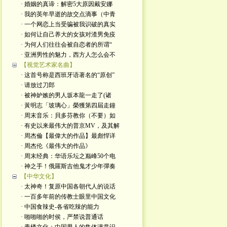
· 婚姻的真谛：解密5大原因戴安娜
· 我的英年早逝的故交点滴事（中青
· 一个网恋上当受骗被我识破的真实
· 如何让自己养大的女孩对渣男免疫
· 为何人们往往会被自恋者的所谓“
· 亚洲男性的魅力，西方人怎么会不
【视觉艺术家名曲】
· 这首号称是西班牙语著名的“原创”
· 请放过刀郎
· 被神妒嫉的男人坂本龍一走了(诸
· 黃明志「玻璃心」榮獲第四屆走鐘
· 周末音乐：貝多芬教你（不要）如
· 有史以来最伟大的普京MV，及其解
· 周杰倫【最偉大的作品】最彪悍详
· 周杰伦《最伟大的作品》
· 周末经典：华语乐坛之巅峰50个电
· 神之手！俄羅斯吉他鬼才少年彈奏
【中华文化】
· 太神奇！复原中国各朝代人的说话
· 一百多年前的传教士眼里中国文化
· 中国食辣史-各省吃辣的能力
· 啪啪啪的时侯，严禁说普通话