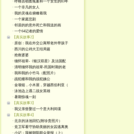
· 呼格吉勒图冤案和一个女生的83年
· 一个非凡的女人
· 我的灵魂在俯瞰着我
· 一个家庭悲剧
· 邻居的的意外死亡和我送的画
· 一个64记者的爱情
【真实故事2】
· 原创：我在外交公寓帮老外带孩子
· 西川的公鸡大王结局篇
· 抢救婆婆
· 缅怀祖辈-《银汉双星》及法国配
· 清明缅怀我的祖辈-民国时期的老
· 我和我的小竹马（配照片）
· 战犯楼和我的战犯姨公
· 金项链，小木屋，穿越西伯利亚（
· 泳池边上遇二战女英雄
· 暑期惊魂一刻
【真实故事3】
· 我父亲曾娶过一个意大利间谍
【真实故事4】
· 北京的泳池回忆(附珍贵照片）
· 党卫军看守协助美丽的女囚逃离奥
· 小记：我被朝阳群众举报（上）