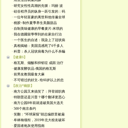
· 用豆渣自制素肉酥
· 研究女性性高潮的先驱：玛丽·波
· 硅谷程序员的纵身一跃引发的：码
· 一位年轻富豪的离世和他传遍全球
· 桃胶~制作夏季养生美颜甜品
· 自制美味健康的早餐麦片-米琪的
· 我在德國留學學到的在家自行治
· 一个医生的自述：我染上了冠状病
· 真相揭秘：美国流感死了6千多人
· 科普：杀人冠状病毒为什么不杀蝙
【健康6】
· 格瓦斯、烟酸和抑郁症 成因 治疗
· 健康发酵饮品-俄国的格瓦斯
· 前男友教我吸食大麻
· 不可错过的好文- 给60岁以上的忠
【政治*幽默】
· 南方公园又来搞笑了：拜登就职典
· 特朗普还是川普？哪个翻译更恶心
· 南方公园8年前就道破美国大选天
· 500个南京条约
· 笑翻：“环球屎报”胡总编群里被扁
· 牟林翰领衔，2019年北大校友破坏
· 爱国者炮灰使用指南