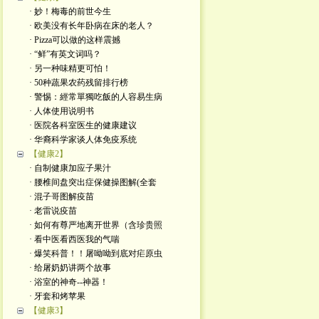
· 妙！梅毒的前世今生
· 欧美没有长年卧病在床的老人？
· Pizza可以做的这样震撼
· “鲜”有英文词吗？
· 另一种味精更可怕！
· 50种蔬果农药残留排行榜
· 警惕：經常單獨吃飯的人容易生病
· 人体使用说明书
· 医院各科室医生的健康建议
· 华裔科学家谈人体免疫系统
【健康2】
· 自制健康加应子果汁
· 腰椎间盘突出症保健操图解(全套
· 混子哥图解疫苗
· 老雷说疫苗
· 如何有尊严地离开世界（含珍贵照
· 看中医看西医我的气喘
· 爆笑科普！！屠呦呦到底对疟原虫
· 给屠奶奶讲两个故事
· 浴室的神奇--神器！
· 牙套和烤苹果
【健康3】