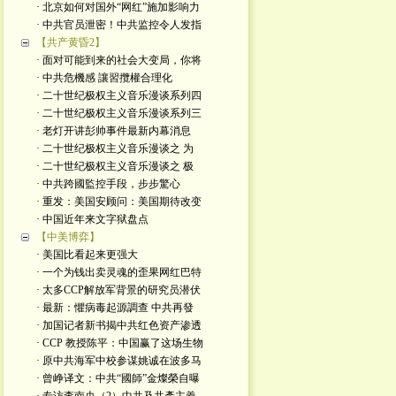
· 北京如何对国外“网红”施加影响力
· 中共官员泄密！中共监控令人发指
【共产黄昏2】
· 面对可能到来的社会大变局，你将
· 中共危機感 讓習攬權合理化
· 二十世纪极权主义音乐漫谈系列四
· 二十世纪极权主义音乐漫谈系列三
· 老灯开讲彭帅事件最新内幕消息
· 二十世纪极权主义音乐漫谈之 为
· 二十世纪极权主义音乐漫谈之 极
· 中共跨國監控手段，步步驚心
· 重发：美国安顾问：美国期待改变
· 中国近年来文字狱盘点
【中美博弈】
· 美国比看起来更强大
· 一个为钱出卖灵魂的歪果网红巴特
· 太多CCP解放军背景的研究员潜伏
· 最新：懼病毒起源調查 中共再發
· 加国记者新书揭中共红色资产渗透
· CCP 教授陈平：中国赢了这场生物
· 原中共海军中校参谋姚诚在波多马
· 曾峥译文：中共“國師”金燦榮自曝