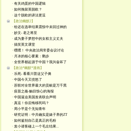
· 有关鸡蛋的中国逻辑
· 如何挽留英脱欧？
· 这个脱欧的讲法更逗
【政治幽默2】
· 给还在选举结果震惊中未回过神的
· 妙文- 老之将至
· 成为妻子梦想中的女权主义丈夫
· 搞笑英文课堂
· 嘿嘿！ 中央政治局常委会议讨论
· 月冰的核心要素：鹅步
· 全世界都起源于中国？我兴奋坏了
【政治*幽默*漫画】
· 乐死- 看看川普这父子俩
· 中国今天又愤怒了
· 苏联对全世界最大的贡献是万千黑
· 疫苗之殇-触目惊心的海报
· 中国逼迫美国发表联合声明
· 真逗！你后悔移民吗？
· 周小平是个无知青年
· 研究证明：中共确实是婊子养的ZT
· 如何鉴别自己是真正的毛粉
· 发小请客碰上一个毛左结果...