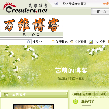
设万维读者为首页
万维
首 页
搜索>>
发表日志
控制面板
个人相册
艺萌的博客
凌波仙子的艺术花园
网络日志列表 【2011-10】
我的名片
落英时节3