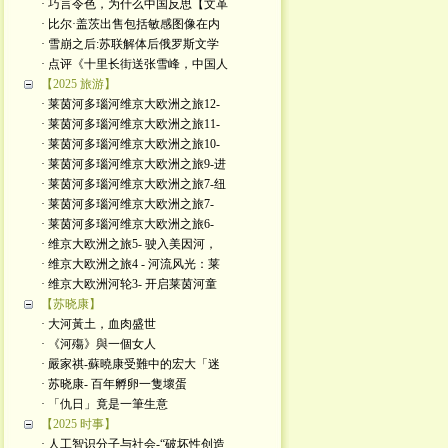
· 巧言令色，为什么中国反思【文革
· 比尔·盖茨出售包括敏感图像在内
· 雪崩之后:苏联解体后俄罗斯文学
· 点评《十里长街送张雪峰，中国人
【2025 旅游】
· 莱茵河多瑙河维京大欧洲之旅12-
· 莱茵河多瑙河维京大欧洲之旅11-
· 莱茵河多瑙河维京大欧洲之旅10-
· 莱茵河多瑙河维京大欧洲之旅9-进
· 莱茵河多瑙河维京大欧洲之旅7-纽
· 莱茵河多瑙河维京大欧洲之旅7-
· 莱茵河多瑙河维京大欧洲之旅6-
· 维京大欧洲之旅5- 驶入美因河，
· 维京大欧洲之旅4 - 河流风光：莱
· 维京大欧洲河轮3- 开启莱茵河童
【苏晓康】
· 大河黃土，血肉盛世
· 《河殤》與一個女人
· 嚴家祺-蘇曉康受難中的宏大「迷
· 苏晓康- 百年孵卵一隻壞蛋
· 「仇日」竟是一筆生意
【2025 时事】
· 人工智识分子与社会-“破坏性创造