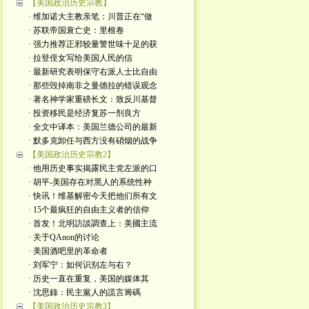
【美国政治历史宗教】
· 维加诺大主教亲笔：川普正在“做
· 苏联帝国衰亡史：里根卷
· 强力推荐正邪较量警世味十足的获
· 拉登侄女写给美国人民的信
· 最新研究表明保守右派人士比自由
· 那些毁掉南非之曼德拉的错误观念
· 著名神学家重磅长文：致反川基督
· 投资移民是经济复苏一剂良方
· 全文中译本：美国兰德公司的最新
· 默多克卸任与西方没有硝烟的战争
【美国政治历史宗教2】
· 他用历史事实揭露民主党左派的口
· 胡平-美国存在对黑人的系统性种
· 快讯！维基解密今天把他们所有文
· 15个最疯狂的自由主义者的信仰
· 首发！北明訪談調查上：美國主流
· 关于QAnon的讨论
· 美国酒吧里的革命者
· 刘军宁：如何识别左与右？
· 历史一直在重复，美国的媒体其
· 沈思錄：民主黨人的謊言籌碼
【美国政治历史宗教3】