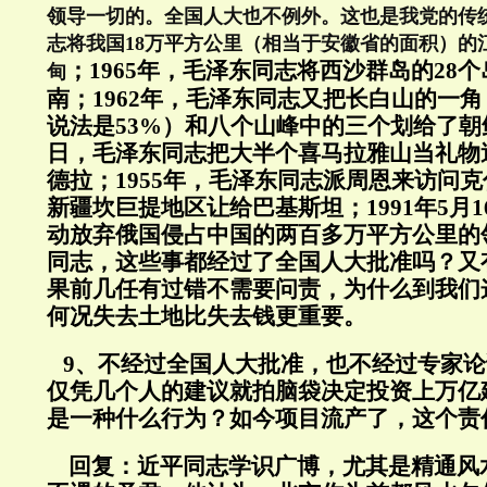
领导一切的。全国人大也不例外。这也是我党的传统
志将我国18万平方公里（相当于安徽省的面积）的
；1965年，毛泽东同志将西沙群岛的28
甸
南；1962年，毛泽东同志又把长白山的一角
说法是53%）和八个山峰中的三个划给了朝鲜；
日，毛泽东同志把大半个喜马拉雅山当礼物
德拉；1955年，毛泽东同志派周恩来访问
新疆坎巨提地区让给巴基斯坦；1991年5月
动放弃俄国侵占中国的两百多万平方公里的
同志，这些事都经过了全国人大批准吗？又
果前几任有过错不需要问责，为什么到我们
何况失去土地比失去钱更重要。
9、不经过全国人大批准，也不经过专家论
仅凭几个人的建议就拍脑袋决定投资上万亿
是一种什么行为？如今项目流产了，这个责
回复：
近平同志学识广博，尤其是精通风