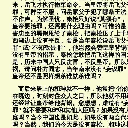
来，岳飞才执行撤军命令。当皇帝将岳飞父
罪，可群臣不服，问岳家父子犯了哪条王法
不作声。为解圣忧，秦桧只好说“莫须有” 
皇帝要治罪，还需要什么理由吗？可惜的是
害忠臣的黑锅甩给了秦桧，把秦桧压了上千
西湖边上没有平反。要是当年秦桧说岳飞父
罪” 或“不知敬畏罪” ，他岂然会替皇帝背
没有皇帝的指示，秦桧怎敢把岳飞这样的国
是，历来中国人只反贪官，不反皇帝。所以
祸。请问朴方同志，当年南宋没有“妄议罪” 
皇帝还不是照样想杀谁就杀谁吗？
而后来居上的和珅就不一样，他常把“治你
在嘴边，时刻封住众人之口，所以他就不用
还经常让皇帝给他背锅。您想想，难道有“妄
罪” 就不需要和珅和其他大臣吗？如果没有
庭吗？当今中国也是如此，如果没有两会代
吗？当然，我们的今天是没有秦桧、和珅这