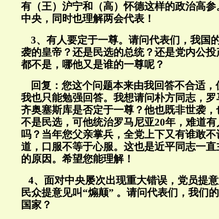
有（王）沪宁和（高）怀德这样的政治高参
中央，同时也理解两会代表！
3、有人要定于一尊。请问代表们，我国
袭的皇帝？还是民选的总统？还是党内公投
都不是，哪他又是谁的一尊呢？
回复：
您这个问题本来由我回答不合适，
我也只能勉强回答。我想请问朴方同志，罗
齐奥塞斯库是否定于一尊？他也既非世袭，
不是民选，可他统治罗马尼亚20年，难道
吗？当年您父亲掌兵，全党上下又有谁敢不
道，口服不等于心服。这也是近平同志一直
的原因。希望您能理解！
4、面对中央屡次出现重大错误，党员提意见
民众提意见叫“煽颠” 。请问代表们，我们
国家？