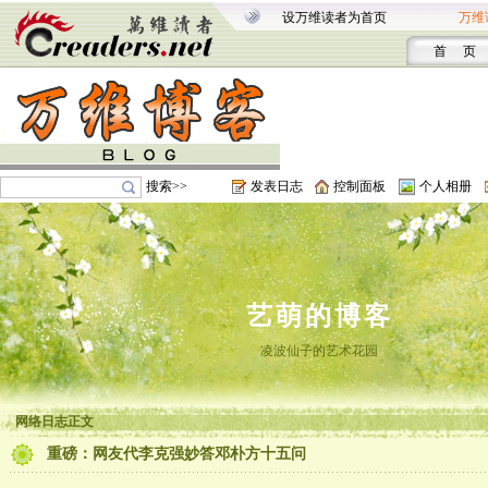
设万维读者为首页
万维
首 页
搜索>>
发表日志
控制面板
个人相册
艺萌的博客
凌波仙子的艺术花园
网络日志正文
重磅：网友代李克强妙答邓朴方十五问