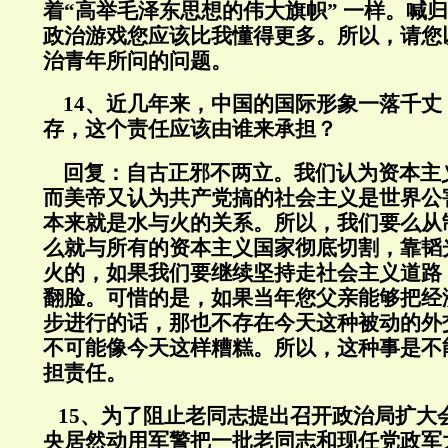
着“高举毛泽东思想的伟大旗帜” 一样。喊
政治游戏您应该比我懂得更多。所以，请您
治青年所问的问题。
14、近几年来，中国的国际形象一落千丈
存，这个责任应该由谁来承担？
回复：
自古正邪不两立。我们认为资本主
而美帝又认为共产党搞的社会主义是世界公
本来就是水与火的关系。所以，我们要么从
么就与所有的资本主义国家彻底切割，靠韬
火的，如果我们要继续坚持走社会主义道路
翻脸。可惜的是，如果当年您父亲能够把经
步进行的话，那也不存在今天这种被动的外
不可能像今天这样糟糕。所以，这种事是不
担责任。
15、为了阻止老同志提出召开政治局扩大
央居然动用军警把一批老同志和现任党政军