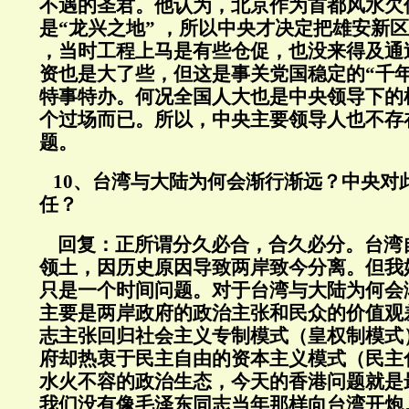
不遇的圣君。他认为，北京作为首都风水欠
是“龙兴之地” ，所以中央才决定把雄安新区
，当时工程上马是有些仓促，也没来得及通
资也是大了些，但这是事关党国稳定的“千年
特事特办。何况全国人大也是中央领导下的
个过场而已。所以，中央主要领导人也不存
题。
10、台湾与大陆为何会渐行渐远？中央对
任？
回复：
正所谓分久必合，合久必分。台湾
领土，因历史原因导致两岸致今分离。但我
只是一个时间问题。对于台湾与大陆为何会
主要是两岸政府的政治主张和民众的价值观
志主张回归社会主义专制模式（皇权制模式
府却热衷于民主自由的资本主义模式（民主
水火不容的政治生态，今天的香港问题就是
我们没有像毛泽东同志当年那样向台湾开炮