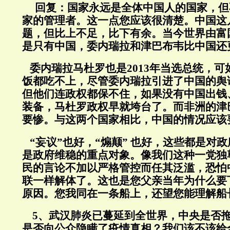
回复：
国家永远是全体中国人的国家，但
家的管理者。这一点您应该很清楚。中国这
题，但比上不足，比下有余。当今世界由富
是只有中国，委内瑞拉和津巴布韦比中国还
委内瑞拉马杜罗也是2013年当选总统，可
饭都吃不上，尽管委内瑞拉引进了中国的舆
但他们连政权都保不住，如果没有中国出钱
装备，马杜罗政权早就垮台了。而非洲的津
要惨。与这两个国家相比，中国的情况应该
“妄议”也好，“煽颠” 也好，这些都是对
是政府维稳的重点对象。像我们这种一党独
民的言论不加以严格管控而任其泛滥，恐怕
联一样解体了。这也是您父亲当年为什么要
原因。您我同在一条船上，还望您能理解船
5、武汉肺炎已蔓延到全世界，中央是否
是否向公众隐瞒了疫情真相？我们该不该给