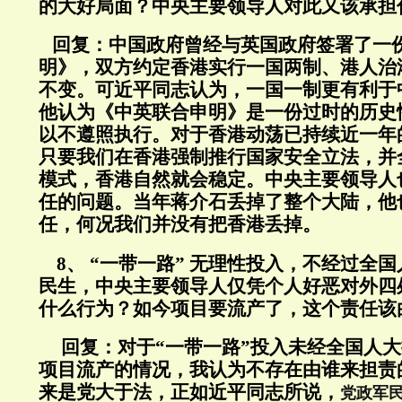
的大好局面？中央主要领导人对此又该承担
回复：中国政府曾经与英国政府签署了一
明》，双方约定香港实行一国两制、港人治
不变。可近平同志认为，一国一制更有利于
他认为《中英联合申明》是一份过时的历史
以不遵照执行。对于香港动荡已持续近一年
只要我们在香港强制推行国家安全立法，并
模式，香港自然就会稳定。中央主要领导人
任的问题。当年蒋介石丢掉了整个大陆，他
任，何况我们并没有把香港丢掉。
8、 “一带一路” 无理性投入，不经过全
民生，中央主要领导人仅凭个人好恶对外四
什么行为？如今项目要流产了，这个责任该
回复：
对于“一带一路”投入未经全国人
项目流产的情况，我认为不存在由谁来担责
来是党大于法，正如近平同志所说，
党政军