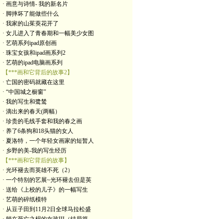
· 画意与诗情- 我的新名片
· 脚摔坏了能做些什么
· 我家的山茱萸花开了
· 女儿进入了青春期和一幅美少女图
· 艺萌系列ipad原创画
· 珠宝女孩和ipad画系列2
· 艺萌的ipad电脑画系列
【***画和它背后的故事2】
· 亡国的密码就藏在这里
· “中国城之橱窗”
· 我的写生和鹭鸶
· 滴出来的春天(两幅）
· 珍贵的毛线手套和我的春之画
· 养了6条狗和18头猫的女人
· 夏洛特，一个年轻女画家的短暂人
· 乡野的美-我的写生经历
【***画和它背后的故事】
· 光环褪去而英雄不死（2）
· 一个特别的艺展~光环褪去但是英
· 送给《上校的儿子》的一幅写生
· 艺萌的碎纸模特
· 从豆子田到11月2日全球马拉松盛