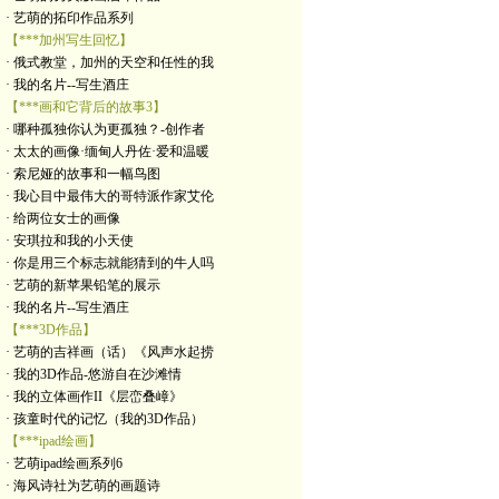
· 艺萌的拓印作品系列
【***加州写生回忆】
· 俄式教堂，加州的天空和任性的我
· 我的名片--写生酒庄
【***画和它背后的故事3】
· 哪种孤独你认为更孤独？-创作者
· 太太的画像·缅甸人丹佐·爱和温暖
· 索尼娅的故事和一幅鸟图
· 我心目中最伟大的哥特派作家艾伦
· 给两位女士的画像
· 安琪拉和我的小天使
· 你是用三个标志就能猜到的牛人吗
· 艺萌的新苹果铅笔的展示
· 我的名片--写生酒庄
【***3D作品】
· 艺萌的吉祥画（话）《风声水起捞
· 我的3D作品-悠游自在沙滩情
· 我的立体画作II《层峦叠嶂》
· 孩童时代的记忆（我的3D作品）
【***ipad绘画】
· 艺萌ipad绘画系列6
· 海风诗社为艺萌的画题诗