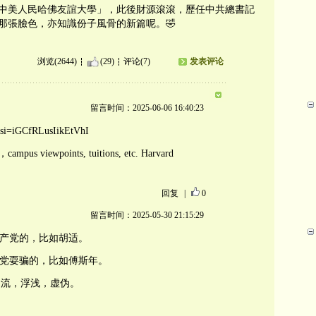
中美人民哈佛友誼大學」，此後財源滾滾，歷任中共總書記
那張臉色，亦知識份子風骨的新篇呢。🤣
浏览(2644)
(29)
评论(7)
发表评论
留言时间：2025-06-06 16:40:23
?si=iGCfRLusIikEtVhI
viewpoints, tuitions, etc. Harvard
回复
|
0
留言时间：2025-05-30 21:15:29
对共产党的，比如胡适。
被共产党耍骗的，比如傅斯年。
之流，浮浅，虚伪。