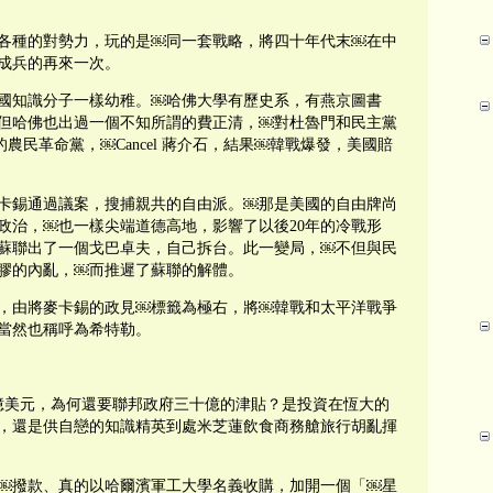
各種的對勢力，玩的是￼同一套戰略，將四十年代末￼在中
成兵的再來一次。
國知識分子一樣幼稚。￼哈佛大學有歷史系，有燕京圖書
但哈佛也出過一個不知所謂的費正清，￼對杜魯門和民主黨
農民革命黨，￼Cancel 蔣介石，結果￼韓戰爆發，美國賠
卡錫通過議案，搜捕親共的自由派。￼那是美國的自由牌尚
政治，￼也一樣尖端道德高地，影響了以後20年的冷戰形
蘇聯出了一個戈巴卓夫，自己拆台。此一變局，￼不但與民
膠的內亂，￼而推遲了蘇聯的解體。
，由將麥卡錫的政見￼標籤為極右，將￼韓戰和太平洋戰爭
當然也稱呼為希特勒。
0億美元，為何還要聯邦政府三十億的津貼？是投資在恆大的
，還是供自戀的知識精英到處米芝蓮飲食商務艙旅行胡亂揮
￼撥款、真的以哈爾濱軍工大學名義收購，加開一個「￼星