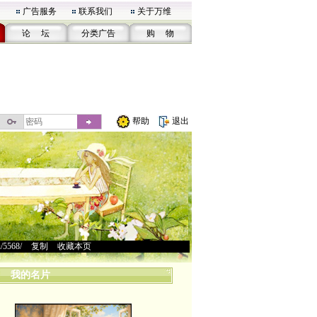
广告服务
联系我们
关于万维
论 坛
分类广告
购 物
帮助
退出
u/5568/
>
复制
>
收藏本页
我的名片