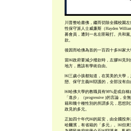
川普整哈肅佛，繼而切除全國校園左癌
性保守派人士威廉斯（Hayden Willia
募會員，遭到一名左匪毆打。共和黨人柯
款。
後因而哈佛為首的一百四十多￼家大
當￼政府要減少撥款時，左膠￼見到
地方，應該有學術自由。
￼三歲小孩都知道，在英美的大學，
戀、保守主義￼辯護的，全部沒有自
￼哈佛大學的教職員有98%是或自稱自由
「進步」（progressive )的言論
籍和幾十種性別的所謂多元，思想則
政見的多元。
正如四十年代￼的延安，由全國投奔
哈爾濱，有省籍的「多元」。￼但來
為國民政府的蔣介石￼辯護者，亂棍