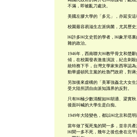
不滿，即被亂刀處決。
美國左膠大學的「多元」，亦延安這
校園最容易滋生左派病菌，尤其歷史
￼許多￼文史哲的學者，￼象牙塔裏
雜的政治。
1946年，西南聯大￼教甲骨文和楚
傾，在校園發表激進演說，紀念刺殺
統特務下手，台灣文學家朱西寧認為
動華盛頓民主黨的杜魯門政府，對蔣
另加後來虛構的「美軍強姦北大女生
受大陸所謂自由派知識界的反對。
只有￼極少數清醒如￼胡適、梁實秋
後面叫喊的大學生是白痴。
1949年大陸變色，都以￼北京和昆
當年做了冤死鬼的聞一多，並非共產黨，
￼聞一多不死，幾年之後也會在北平