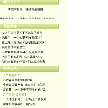
我的公告栏
哪裡有自由，哪裡就是祖國
帖的留言未一一回复也定会点赞。非常感谢
yimengling53@yahoo.com
最新发布
· 女人可以但男人不可以做的动作
有意收藏者请私信我，感谢一贯支持
· 陈徒手，一个知识界的“盗墓者”
· 史上最大规模的AI版权赔偿案刚刚
政治转载不一定代表本人意见
· 長者自傳中的逃亡
· 艺术收藏的真谛-不只是超级富豪
艺术博客：https://yimengl.blog
· 七月的私家花园- 私家花园探访2
· 我们市政府的停摆关门vs极权金家
目录中标注星号的为本人艺术原创
分类目录
【***彩墨画作】
· 艺术花园里的酒精快感
· 生命如同调色盘- 我卖出的画和我
· 紫锥菊，这个夏季不能没有她~我
【***粉笔+蛋彩画】
· 一个法国乡村，一群鸟儿们的歌剧
· 索尼娅的故事和一幅鸟图