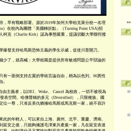
转
，早有戰略部署。源於2019年加州大學柏克萊分校一名理
ms）在校內為團體「美國轉折點」（Turning Point USA)招
克（Charlie Kirk）認為事態嚴重，提議切斷大學聯邦撥
學爆發支持哈馬斯恐怖主義的學生示威，促使川普開刀。
錢少了，就高喊：大學校園是提供所有敏感問題公平辯論的
只有一面倒支持左翼的學術言論自由，稍為以色列、￼異性
由。
主義者，以DEI、Woke、 Cancel 為校政，一切不被視為
，全無發表空間。哈佛聲稱的多元（Diversified），只限種族、國
定位一尊，只准反美仇猶擁哈馬斯或馬克斯一家，絕不容許
來此的年輕人，可以來自上海、廣州、北平、重慶、濟南、
到延安之後，只能夠擁護毛澤東共產黨一家，凡在延安表達
打死。￼知識分子王實味￼對延安共產黨幹部飲食特權表達