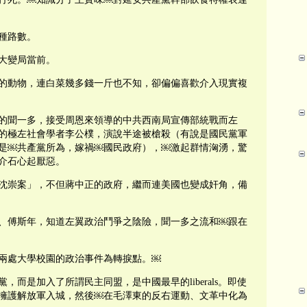
種路數。
大變局當前。
的動物，連白菜幾多錢一斤也不知，卻偏偏喜歡介入現實複
辭的聞一多，接受周恩來領導的中共西南局宣傳部統戰而左
的極左社會學者李公樸，演說半途被槍殺（有說是國民黨軍
是￼共產黨所為，嫁禍￼國民政府），￼激起群情洶湧，驚
介石心起厭惡。
沈崇案」，不但蔣中正的政府，繼而連美國也變成奸角，備
、傅斯年，知道左翼政治鬥爭之陰險，聞一多之流和￼跟在
明兩處大學校園的政治事件為轉捩點。￼
而是加入了所謂民主同盟，是中國最早的liberals。即使
擁護解放軍入城，然後￼在毛澤東的反右運動、文革中化為