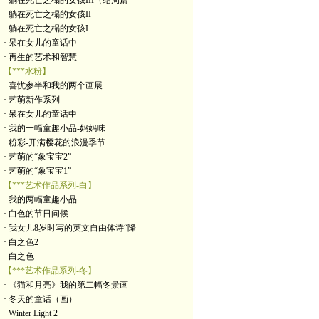
· 躺在死亡之榻的女孩III（结局篇
· 躺在死亡之榻的女孩II
· 躺在死亡之榻的女孩I
· 呆在女儿的童话中
· 再生的艺术和智慧
【***水粉】
· 喜忧参半和我的两个画展
· 艺萌新作系列
· 呆在女儿的童话中
· 我的一幅童趣小品-妈妈味
· 粉彩-开满樱花的浪漫季节
· 艺萌的“象宝宝2”
· 艺萌的“象宝宝1”
【***艺术作品系列-白】
· 我的两幅童趣小品
· 白色的节日问候
· 我女儿8岁时写的英文自由体诗“降
· 白之色2
· 白之色
【***艺术作品系列-冬】
· 《猫和月亮》我的第二幅冬景画
· 冬天的童话（画）
· Winter Light 2