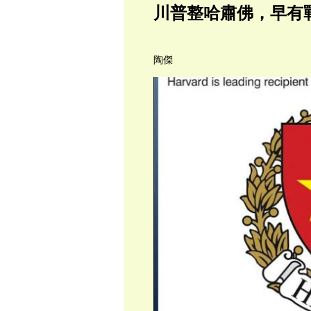
川普整哈肅佛，早有
陶傑