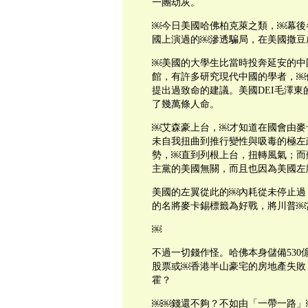
一團劫灰。
￼今日美國哈佛柏克萊之類，￼幕後
國上演過的￼滲透騙局，在美國撒豆
￼美國的大學生比當時投奔延安的中
館，有許多研究現代中國的學者，￼
提出過致命的建議。美國DEI毛澤東的
了幾萬條人命。
￼艾森豪上台，￼才知道在國會由麥
未自我扭曲到推行變性與吸毒的極左
勢，￼直到列根上台，扭轉風氣；而
主黨的美國無關，而且也因為美國左
美國的左翼從此的￼內耗從未停止過
的名將麥卡錫標籤為好戰，將川普￼
￼
不過一切錢作怪。哈佛本身儲備53
股票或￼香港半山豪宅的房地產失敗
霍？
￼￼錢還不夠？不如由「一帶一路」