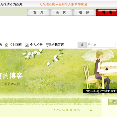
设万维读者为首页
万维读者网 -- 全球华人的精神家园
首 页
新 闻
视 频
博 客
志
控制面板
个人相册
给我留言
萌的博客
仙子的艺术花园
https://blog.creaders.net/
2025-05-30 08:39:25