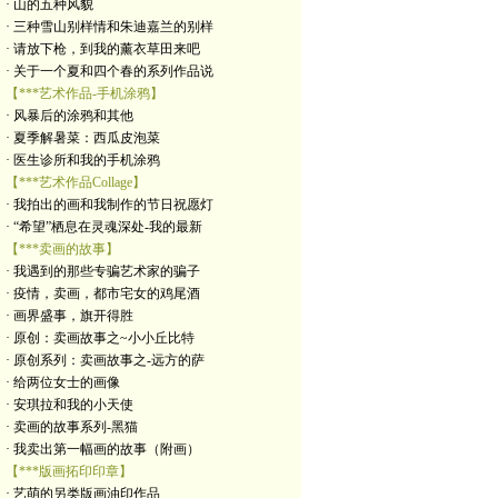
· 山的五种风貌
· 三种雪山别样情和朱迪嘉兰的别样
· 请放下枪，到我的薰衣草田来吧
· 关于一个夏和四个春的系列作品说
【***艺术作品-手机涂鸦】
· 风暴后的涂鸦和其他
· 夏季解暑菜：西瓜皮泡菜
· 医生诊所和我的手机涂鸦
【***艺术作品Collage】
· 我拍出的画和我制作的节日祝愿灯
· “希望”栖息在灵魂深处-我的最新
【***卖画的故事】
· 我遇到的那些专骗艺术家的骗子
· 疫情，卖画，都市宅女的鸡尾酒
· 画界盛事，旗开得胜
· 原创：卖画故事之~小小丘比特
· 原创系列：卖画故事之-远方的萨
· 给两位女士的画像
· 安琪拉和我的小天使
· 卖画的故事系列-黑猫
· 我卖出第一幅画的故事（附画）
【***版画拓印印章】
· 艺萌的另类版画油印作品