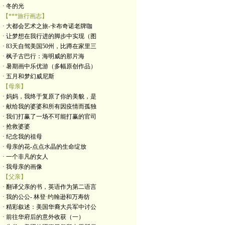
· 冬的光
【***旅行画志】
· 大都会艺术之旅-卡布奇诺老牌咖
· 让梦想在我行进的脚步中实现（图
· 83天自驾美国50州，比蹲在家里三
· 枫子古巴行：海明威的那片海
· 暑期画中乐优游（多幅原创作品）
· 五月和梦幻威尼斯
【母亲】
· 妈妈，我终于复原了你的美貌，是
· 献给我的婆婆和所有因疫情而孤独
· 我们打赢了一场不可能打赢的官司
· 抢救婆婆
· 纪念我的祖母
· 母亲的花-点点水晶的生命绽放
· 一个非凡的女人
· 我母亲的画像
【父亲】
· 翻译父亲的书，英语作为第二语言
· 我的公公- 林登·约翰逊和万寿纺
· 精彩叙述：美国华裔大兵军中讨公
· 前往华府后的意外收获（一）