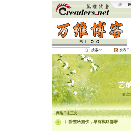
搜索>>
发表日
艺
凌波
网络日志正文
川普整哈肅佛，早有戰略部署