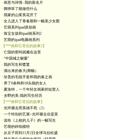
· 画意与诗情- 我的新名片
· 脚摔坏了能做些什么
· 我家的山茱萸花开了
· 女儿进入了青春期和一幅美少女图
· 艺萌系列ipad原创画
· 珠宝女孩和ipad画系列2
· 艺萌的ipad电脑画系列
【***画和它背后的故事2】
· 亡国的密码就藏在这里
· “中国城之橱窗”
· 我的写生和鹭鸶
· 滴出来的春天(两幅）
· 珍贵的毛线手套和我的春之画
· 养了6条狗和18头猫的女人
· 夏洛特，一个年轻女画家的短暂人
· 乡野的美-我的写生经历
【***画和它背后的故事】
· 光环褪去而英雄不死（2）
· 一个特别的艺展~光环褪去但是英
· 送给《上校的儿子》的一幅写生
· 艺萌的碎纸模特
· 从豆子田到11月2日全球马拉松盛