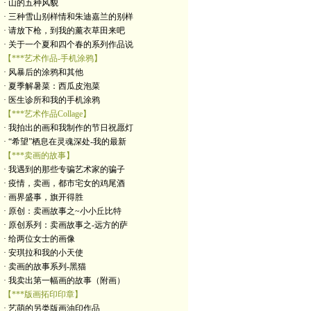
· 山的五种风貌
· 三种雪山别样情和朱迪嘉兰的别样
· 请放下枪，到我的薰衣草田来吧
· 关于一个夏和四个春的系列作品说
【***艺术作品-手机涂鸦】
· 风暴后的涂鸦和其他
· 夏季解暑菜：西瓜皮泡菜
· 医生诊所和我的手机涂鸦
【***艺术作品Collage】
· 我拍出的画和我制作的节日祝愿灯
· “希望”栖息在灵魂深处-我的最新
【***卖画的故事】
· 我遇到的那些专骗艺术家的骗子
· 疫情，卖画，都市宅女的鸡尾酒
· 画界盛事，旗开得胜
· 原创：卖画故事之~小小丘比特
· 原创系列：卖画故事之-远方的萨
· 给两位女士的画像
· 安琪拉和我的小天使
· 卖画的故事系列-黑猫
· 我卖出第一幅画的故事（附画）
【***版画拓印印章】
· 艺萌的另类版画油印作品