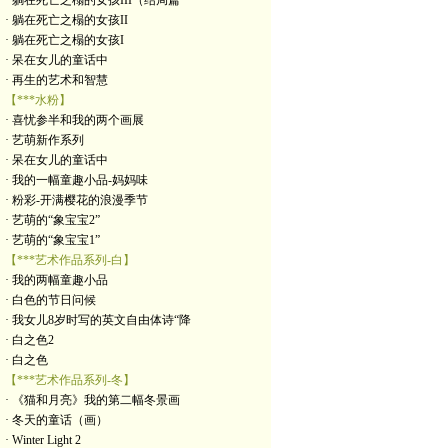
· 躺在死亡之榻的女孩III（结局篇
· 躺在死亡之榻的女孩II
· 躺在死亡之榻的女孩I
· 呆在女儿的童话中
· 再生的艺术和智慧
【***水粉】
· 喜忧参半和我的两个画展
· 艺萌新作系列
· 呆在女儿的童话中
· 我的一幅童趣小品-妈妈味
· 粉彩-开满樱花的浪漫季节
· 艺萌的“象宝宝2”
· 艺萌的“象宝宝1”
【***艺术作品系列-白】
· 我的两幅童趣小品
· 白色的节日问候
· 我女儿8岁时写的英文自由体诗“降
· 白之色2
· 白之色
【***艺术作品系列-冬】
· 《猫和月亮》我的第二幅冬景画
· 冬天的童话（画）
· Winter Light 2