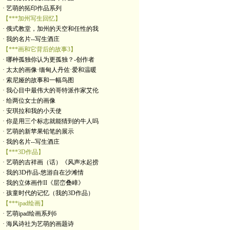
· 艺萌的拓印作品系列
【***加州写生回忆】
· 俄式教堂，加州的天空和任性的我
· 我的名片--写生酒庄
【***画和它背后的故事3】
· 哪种孤独你认为更孤独？-创作者
· 太太的画像·缅甸人丹佐·爱和温暖
· 索尼娅的故事和一幅鸟图
· 我心目中最伟大的哥特派作家艾伦
· 给两位女士的画像
· 安琪拉和我的小天使
· 你是用三个标志就能猜到的牛人吗
· 艺萌的新苹果铅笔的展示
· 我的名片--写生酒庄
【***3D作品】
· 艺萌的吉祥画（话）《风声水起捞
· 我的3D作品-悠游自在沙滩情
· 我的立体画作II《层峦叠嶂》
· 孩童时代的记忆（我的3D作品）
【***ipad绘画】
· 艺萌ipad绘画系列6
· 海风诗社为艺萌的画题诗