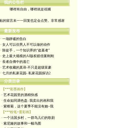
我的公告栏
哪裡有自由，哪裡就是祖國
帖的留言未一一回复也定会点赞。非常感谢
yimengling53@yahoo.com
最新发布
· 一场静谧的告白
有意收藏者请私信我，感谢一贯支持
· 女人可以但男人不可以做的动作
· 陈徒手，一个知识界的“盗墓者”
政治转载不一定代表本人意见
· 史上最大规模的AI版权赔偿案刚刚
· 長者自傳中的逃亡
艺术博客：https://yimengl.blog
· 艺术收藏的真谛-不只是超级富豪
· 七月的私家花园- 私家花园探访2
目录中标注星号的为本人艺术原创
分类目录
【***彩墨画作】
· 艺术花园里的酒精快感
· 生命如同调色盘- 我卖出的画和我
· 紫锥菊，这个夏季不能没有她~我
【***粉笔+蛋彩画】
· 一个法国乡村，一群鸟儿们的歌剧
· 索尼娅的故事和一幅鸟图