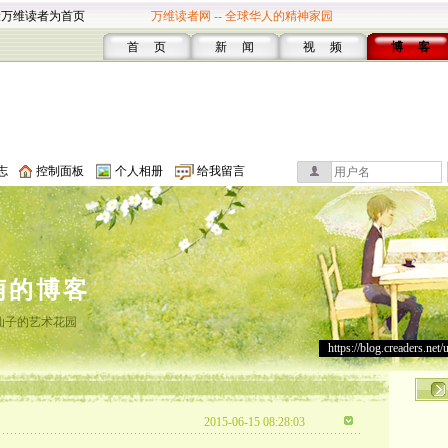
设万维读者为首页
万维读者网 -- 全球华人的精神家园
首 页
新 闻
视 频
博 客
志
控制面板
个人相册
给我留言
萌的博客
仙子的艺术花园
https://blog.creaders.net/
2015-06-15 08:28:03