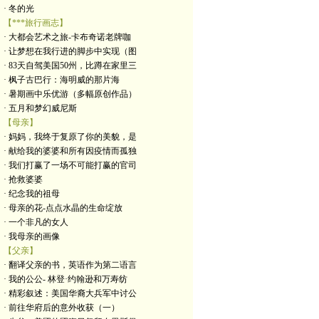
· 冬的光
【***旅行画志】
· 大都会艺术之旅-卡布奇诺老牌咖
· 让梦想在我行进的脚步中实现（图
· 83天自驾美国50州，比蹲在家里三
· 枫子古巴行：海明威的那片海
· 暑期画中乐优游（多幅原创作品）
· 五月和梦幻威尼斯
【母亲】
· 妈妈，我终于复原了你的美貌，是
· 献给我的婆婆和所有因疫情而孤独
· 我们打赢了一场不可能打赢的官司
· 抢救婆婆
· 纪念我的祖母
· 母亲的花-点点水晶的生命绽放
· 一个非凡的女人
· 我母亲的画像
【父亲】
· 翻译父亲的书，英语作为第二语言
· 我的公公- 林登·约翰逊和万寿纺
· 精彩叙述：美国华裔大兵军中讨公
· 前往华府后的意外收获（一）