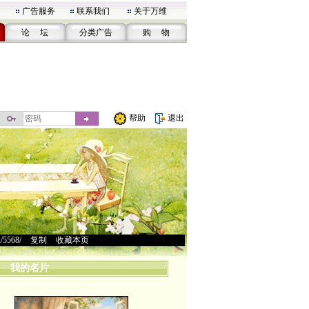
广告服务
联系我们
关于万维
论 坛
分类广告
购 物
帮助
退出
u/5568/
>
复制
>
收藏本页
我的名片