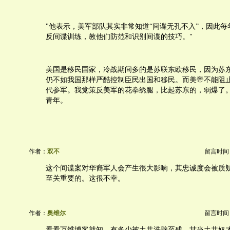
"他表示，美军部队其实非常知道“间谍无孔不入”，因此
反间谍训练，教他们防范和识别间谍的技巧。"
美国是移民国家，冷战期间多的是苏联东欧移民，因为苏
仍不如我国那样严酷控制臣民出国和移民。而美帝不能阻
代参军。我党策反美军的花拳绣腿，比起苏东的，弱爆了
青年。
作者：
双不
留言时间：20
这个间谍案对华裔军人会产生很大影响，其忠诚度会被质
至关重要的。这很不幸。
作者：
奥维尔
留言时间：20
看看万维博客就知，有多少被土共洗脑至残，甘当土共奴