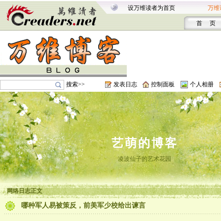
设万维读者为首页
万维
首 页
搜索>>
发表日志
控制面板
个人相册
艺萌的博客
凌波仙子的艺术花园
网络日志正文
哪种军人易被策反，前美军少校给出谏言