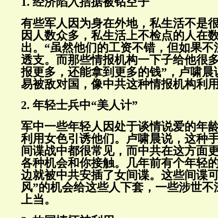
1. 经济陷入拮据被钻空子
有些军人因为身在外地，私生活不是
因人数众多，私生活上不检点的人在
出。“虽然他们的工资不错，但如果不
透支。而那些情报机构一下子给他很
报更多，还能拿到更多的钱”，卢啸晨
易被敌对国，像中共这种情报机构利用
2. 年轻士兵中“美人计”
军中一些年轻人因处于谈情说爱的年
利用女色引诱他们。卢啸晨说，这种
间谍战中都很常见，而中共在这方面
各种机会和你接触。几年前有个年轻
边就被中共安插了女间谍。这些间谍可
风”的机会给这些人下套，一些涉世不
上当。