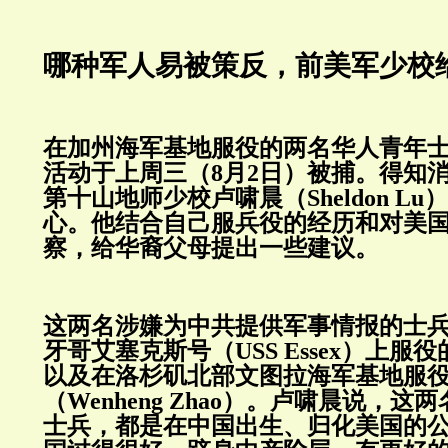
哪种军人易被策反，前美军少校
在加州海军基地服役的两名华人青年
活动于上周三（8月2日）被捕。得知
第十山地师少校卢啸晨（Sheldon L
心。他结合自己服兵役的经历和对美
察，给华裔父母提出一些建议。
这两名涉嫌为中共提供军事情报的士
牙哥艾塞克斯号（USS Essex）上服
以及在洛杉矶北部文图拉海军基地服役
（Wenheng Zhao）。卢啸晨说，
士兵，都是在中国出生、归化美国的公