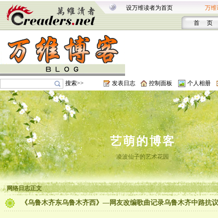
设万维读者为首页
万维
首 页
搜索>>
发表日志
控制面板
个人相册
艺萌的博客
凌波仙子的艺术花园
网络日志正文
《乌鲁木齐东乌鲁木齐西》—网友改编歌曲记录乌鲁木齐中路抗